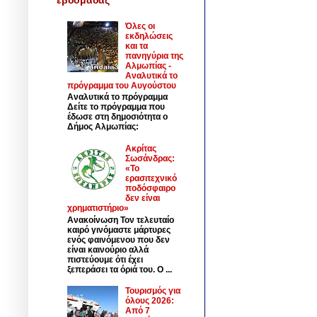
Όλες οι
εκδηλώσεις
και τα
πανηγύρια της
Αλμωπίας -
Αναλυτικά το
πρόγραμμα του Αυγούστου
Αναλυτικά το πρόγραμμα
Δείτε το πρόγραμμα που
έδωσε στη δημοσιότητα ο
Δήμος Αλμωπίας:
Ακρίτας
Σωσάνδρας:
«Το
ερασιτεχνικό
ποδόσφαιρο
δεν είναι
χρηματιστήριο»
Ανακοίνωση Τον τελευταίο
καιρό γινόμαστε μάρτυρες
ενός φαινόμενου που δεν
είναι καινούριο αλλά
πιστεύουμε ότι έχει
ξεπεράσει τα όριά του. Ο ...
Τουρισμός για
όλους 2026:
Από 7