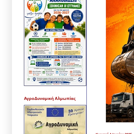
ΑγροΔυναμική Αλμωπίας