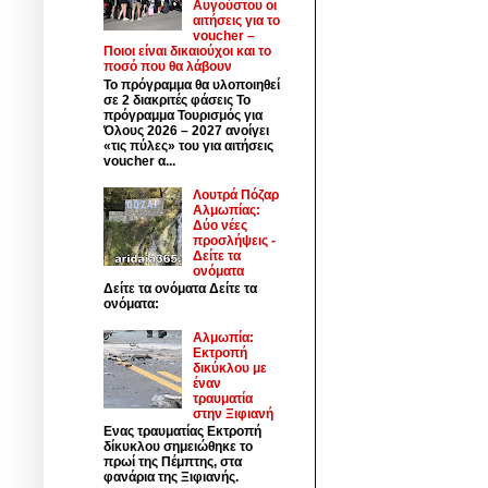
Αυγούστου οι
αιτήσεις για το
voucher –
Ποιοι είναι δικαιούχοι και το
ποσό που θα λάβουν
Το πρόγραμμα θα υλοποιηθεί
σε 2 διακριτές φάσεις Το
πρόγραμμα Τουρισμός για
Όλους 2026 – 2027 ανοίγει
«τις πύλες» του για αιτήσεις
voucher α...
Λουτρά Πόζαρ
Αλμωπίας:
Δύο νέες
προσλήψεις -
Δείτε τα
ονόματα
Δείτε τα ονόματα Δείτε τα
ονόματα:
Αλμωπία:
Εκτροπή
δικύκλου με
έναν
τραυματία
στην Ξιφιανή
Ενας τραυματίας Εκτροπή
δίκυκλου σημειώθηκε το
πρωί της Πέμπτης, στα
φανάρια της Ξιφιανής.