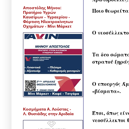
Αποστόλης Μήνου:
Ποιο θεωρείτα
Πρατήριο Υγρών
Καυσίμων - Υγραερίου -
Φόρτιση Ηλεκτροκίνητων
Οχημάτων - Μίνι Μάρκετ
Ο νεοσύλλεκτο
Τα δυο σώματα
στρατού ξηράς
Ο υπουργός Άμ
«βίσματα».
Κοσμήματα Α. Λούστας -
Έτσι, όπως είν
Λ. Θυσιάδης στην Αριδαία
νεοσύλλεκτοι 