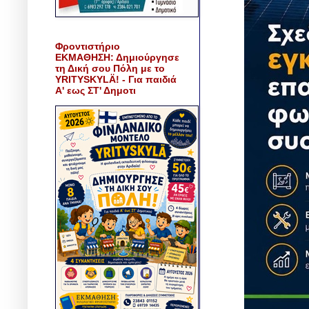
Φροντιστήριο
ΕΚΜΑΘΗΣΗ: Δημιούργησε
τη Δική σου Πόλη με το
YRITYSKYLÄ! - Για παιδιά
Α' εως ΣΤ' Δημοτι