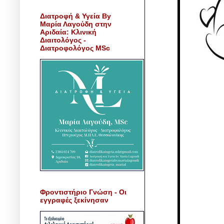
Διατροφή & Υγεία By
Μαρία Λαγούδη στην
Αριδαία: Κλινική
Διαιτολόγος -
Διατροφολόγος MSc
Φροντιστήριο Γνώση - Οι
εγγραφές ξεκίνησαν