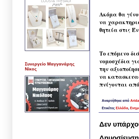
Ακόμα θα γίνο
να χαρακτηρισ
θητεία στις Έ
Το επόμενο δι
νομοσχέδια γι
Συνεργείο Μαγγανάρης
την αξιοποίησ
Νίκος
να κατασκευασ
πνίγονται από
Αναρτήθηκε από
Arida
Ετικέτες
Ελλάδα
,
Ενημ
Δεν υπάρχο
Δημοσίευση