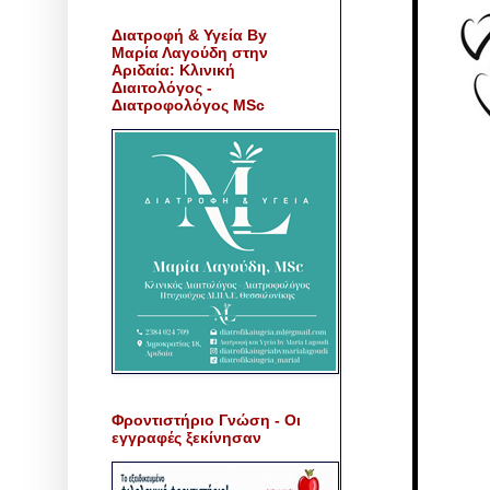
Διατροφή & Υγεία By
Μαρία Λαγούδη στην
Αριδαία: Κλινική
Διαιτολόγος -
Διατροφολόγος MSc
Φροντιστήριο Γνώση - Οι
εγγραφές ξεκίνησαν