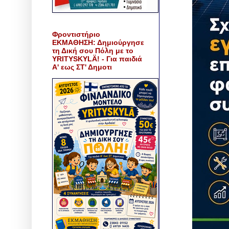
Φροντιστήριο
ΕΚΜΑΘΗΣΗ: Δημιούργησε
τη Δική σου Πόλη με το
YRITYSKYLÄ! - Για παιδιά
Α' εως ΣΤ' Δημοτι