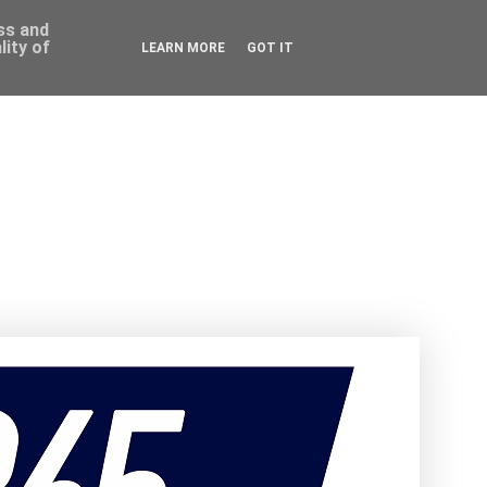
ess and
ity of
LEARN MORE
GOT IT