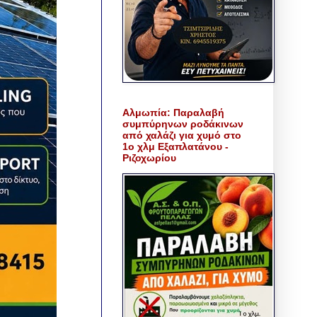
Αλμωπία: Παραλαβή
συμπύρηνων ροδάκινων
από χαλάζι για χυμό στο
1ο χλμ Εξαπλατάνου -
Ριζοχωρίου