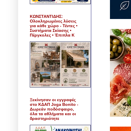
ΚΩΝΣΤΑΝΤΙΔΗΣ:
Ολοκληρωμένες λύσεις
για κάθε χώρο - Τέντες •
Συστήματα Σκίασης •
Πέργκολες • Έπιπλα Κ
Ξεκίνησαν οι εγγραφές
στο ΚΔΑΠ Joga Bonito -
Δωρεάν ποδόσφαιρο,
όλα τα αθλήματα και οι
δραστηριότητε