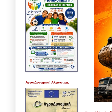
ΑγροΔυναμική Αλμωπίας