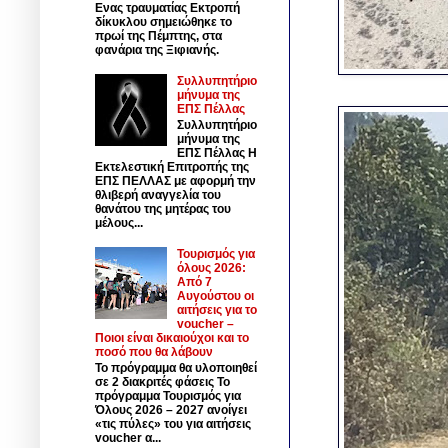
Ενας τραυματίας Εκτροπή
δίκυκλου σημειώθηκε το
πρωί της Πέμπτης, στα
φανάρια της Ξιφιανής.
Συλλυπητήριο
μήνυμα της
ΕΠΣ Πέλλας
Συλλυπητήριο
μήνυμα της
ΕΠΣ Πέλλας Η
Εκτελεστική Επιτροπής της
ΕΠΣ ΠΕΛΛΑΣ με αφορμή την
θλιβερή αναγγελία του
θανάτου της μητέρας του
μέλους...
Τουρισμός για
όλους 2026:
Από 7
Αυγούστου οι
αιτήσεις για το
voucher –
Ποιοι είναι δικαιούχοι και το
ποσό που θα λάβουν
Το πρόγραμμα θα υλοποιηθεί
σε 2 διακριτές φάσεις Το
πρόγραμμα Τουρισμός για
Όλους 2026 – 2027 ανοίγει
«τις πύλες» του για αιτήσεις
voucher α...