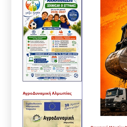
ΑγροΔυναμική Αλμωπίας