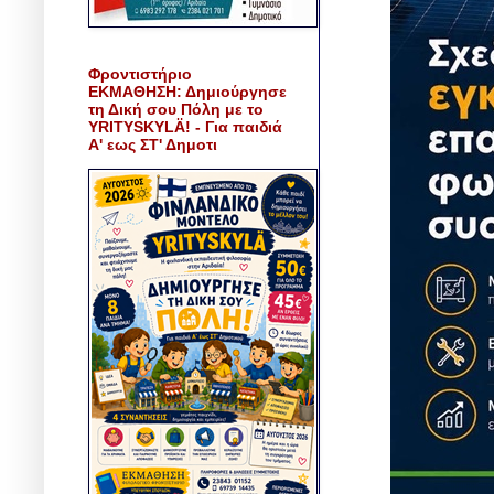
Φροντιστήριο
ΕΚΜΑΘΗΣΗ: Δημιούργησε
τη Δική σου Πόλη με το
YRITYSKYLÄ! - Για παιδιά
Α' εως ΣΤ' Δημοτι