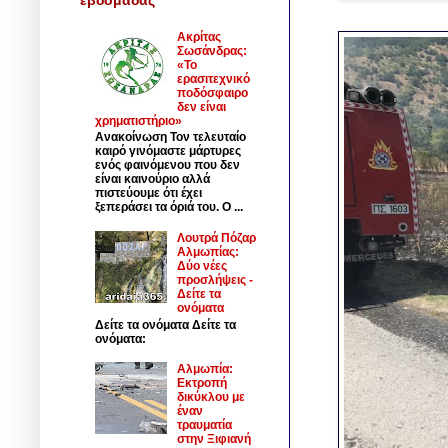
Ακρίτας
Σωσάνδρας:
«Το
ερασιτεχνικό
ποδόσφαιρο
δεν είναι
χρηματιστήριο»
Ανακοίνωση Τον τελευταίο
καιρό γινόμαστε μάρτυρες
ενός φαινόμενου που δεν
είναι καινούριο αλλά
πιστεύουμε ότι έχει
ξεπεράσει τα όριά του. Ο ...
Λουτρά Πόζαρ
Αλμωπίας:
Δύο νέες
προσλήψεις -
Δείτε τα
ονόματα
Δείτε τα ονόματα Δείτε τα
ονόματα:
Αλμωπία:
Εκτροπή
δικύκλου με
έναν
τραυματία
στην Ξιφιανή