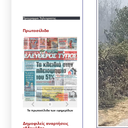
Προγραμμα Τηλεορασης
Πρωτοσέλιδα
Τα
πρωτοσέλιδα
των
εφημερίδων
Δημοφιλείς αναρτήσεις
εβδομάδας