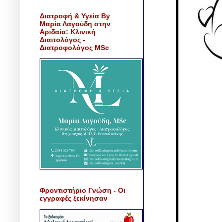
Διατροφή & Υγεία By
Μαρία Λαγούδη στην
Αριδαία: Κλινική
Διαιτολόγος -
Διατροφολόγος MSc
Φροντιστήριο Γνώση - Οι
εγγραφές ξεκίνησαν