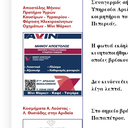
Συναγερμός σή
Αποστόλης Μήνου:
Υπηρεσία Αριδ
Πρατήριο Υγρών
κοιμητήρια το
Καυσίμων - Υγραερίου -
Φόρτιση Ηλεκτροκίνητων
Πιπεριάς.
Οχημάτων - Μίνι Μάρκετ
Η φωτιά εκδηλ
κινητοποιήθηκ
οποίες βρίσκο
Δεν κινδυνεύε
λίγα λεπτά.
Κοσμήματα Α. Λούστας -
Στο σημείο βρ
Λ. Θυσιάδης στην Αριδαία
Παπαπέτρου.