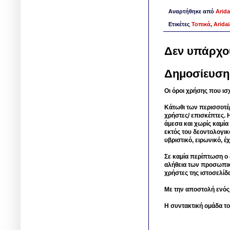
Αναρτήθηκε από
Arida
Ετικέτες
Τοπικά
,
Arida
Δεν υπάρχο
Δημοσίευση
Οι όροι χρήσης που ισ
Κάτωθι των περισσοτέ
χρήστες/ επισκέπτες. 
άμεσα και χωρίς καμία
εκτός του δεοντολογικ
υβριστικό, ειρωνικό, 
Σε καμία περίπτωση ο δ
αλήθεια των προσωπικ
χρήστες της ιστοσελίδ
Με την αποστολή ενός
Η συντακτική ομάδα το