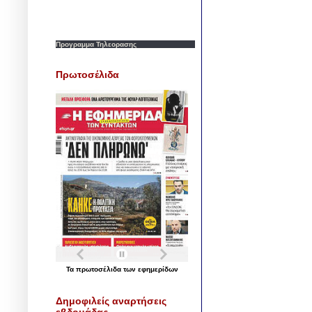
Προγραμμα Τηλεορασης
Πρωτοσέλιδα
Τα
πρωτοσέλιδα
των
εφημερίδων
Δημοφιλείς αναρτήσεις
εβδομάδας