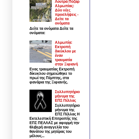
Λουτρά Πόζαρ
Αλμωπίας:
Δύο νέες
προσλήψεις -
Δείτε τα
ονόματα
Δείτε τα ονόματα Δείτε τα
ονόματα:
Αλμωπία:
Εκτροπή
δικύκλου με
έναν
τραυματία
στην Ξιφιανή
Ενας τραυματίας Εκτροπή
δίκυκλου σημειώθηκε το
πρωί της Πέμπτης, στα
φανάρια της Ξιφιανής.
Συλλυπητήριο
μήνυμα της
ΕΠΣ Πέλλας
Συλλυπητήριο
μήνυμα της
ΕΠΣ Πέλλας Η
Εκτελεστική Επιτροπής της
ΕΠΣ ΠΕΛΛΑΣ με αφορμή την
θλιβερή αναγγελία του
θανάτου της μητέρας του
μέλους...