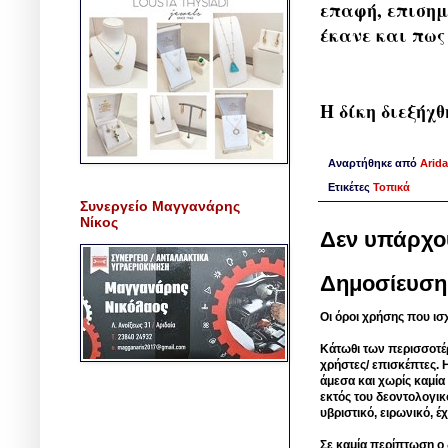
επαφή, επισημ
έκανε και πως 
Η δίκη διεξήχ
Αναρτήθηκε από
Arida
Ετικέτες
Τοπικά
Συνεργείο Μαγγανάρης
Νίκος
Δεν υπάρχο
Δημοσίευση
Οι όροι χρήσης που ισ
Κάτωθι των περισσοτέ
χρήστες/ επισκέπτες. 
άμεσα και χωρίς καμία
εκτός του δεοντολογικ
υβριστικό, ειρωνικό, 
Σε καμία περίπτωση ο δ