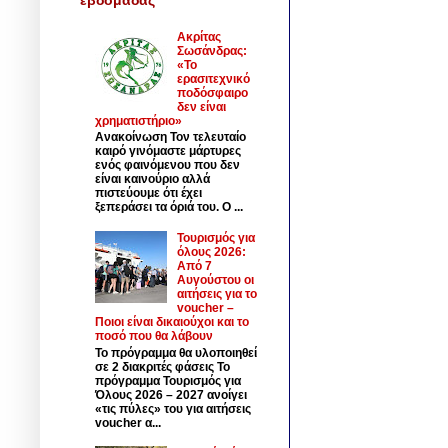
Ακρίτας
Σωσάνδρας:
«Το
ερασιτεχνικό
ποδόσφαιρο
δεν είναι
χρηματιστήριο»
Ανακοίνωση Τον τελευταίο
καιρό γινόμαστε μάρτυρες
ενός φαινόμενου που δεν
είναι καινούριο αλλά
πιστεύουμε ότι έχει
ξεπεράσει τα όριά του. Ο ...
Τουρισμός για
όλους 2026:
Από 7
Αυγούστου οι
αιτήσεις για το
voucher –
Ποιοι είναι δικαιούχοι και το
ποσό που θα λάβουν
Το πρόγραμμα θα υλοποιηθεί
σε 2 διακριτές φάσεις Το
πρόγραμμα Τουρισμός για
Όλους 2026 – 2027 ανοίγει
«τις πύλες» του για αιτήσεις
voucher α...