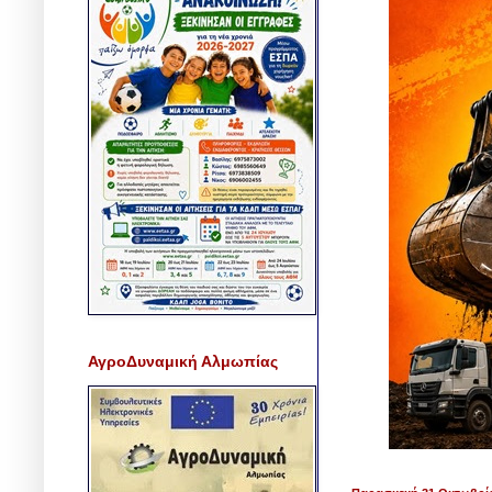
ΑγροΔυναμική Αλμωπίας