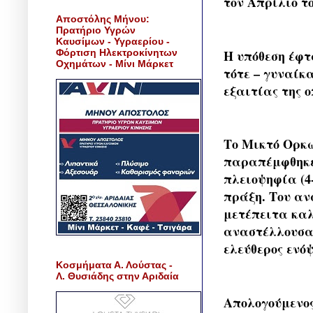
τον Απρίλιο το
Αποστόλης Μήνου:
Πρατήριο Υγρών
Καυσίμων - Υγραερίου -
Φόρτιση Ηλεκτροκίνητων
Η υπόθεση έφτ
Οχημάτων - Μίνι Μάρκετ
τότε – γυναίκα
εξαιτίας της ο
Το Μικτό Ορκω
παραπέμφθηκε 
πλειοψηφία (4
πράξη. Του αν
μετέπειτα καλ
αναστέλλουσα 
ελεύθερος ενό
Κοσμήματα Α. Λούστας -
Λ. Θυσιάδης στην Αριδαία
Απολογούμενος