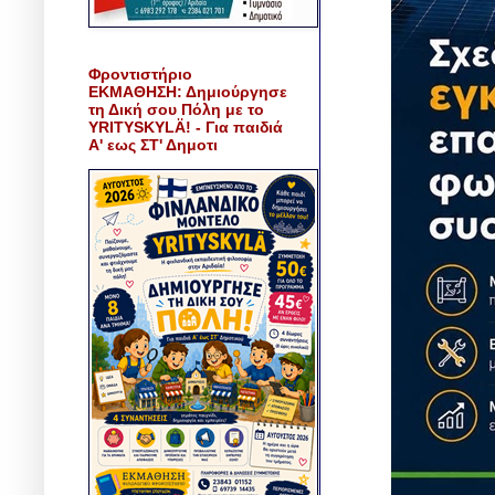
Φροντιστήριο
ΕΚΜΑΘΗΣΗ: Δημιούργησε
τη Δική σου Πόλη με το
YRITYSKYLÄ! - Για παιδιά
Α' εως ΣΤ' Δημοτι