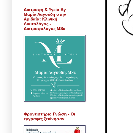
Διατροφή & Υγεία By
Μαρία Λαγούδη στην
Αριδαία: Κλινική
Διαιτολόγος -
Διατροφολόγος MSc
Φροντιστήριο Γνώση - Οι
εγγραφές ξεκίνησαν