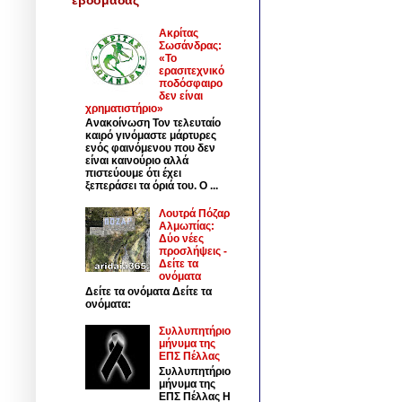
Ακρίτας
Σωσάνδρας:
«Το
ερασιτεχνικό
ποδόσφαιρο
δεν είναι
χρηματιστήριο»
Ανακοίνωση Τον τελευταίο
καιρό γινόμαστε μάρτυρες
ενός φαινόμενου που δεν
είναι καινούριο αλλά
πιστεύουμε ότι έχει
ξεπεράσει τα όριά του. Ο ...
Λουτρά Πόζαρ
Αλμωπίας:
Δύο νέες
προσλήψεις -
Δείτε τα
ονόματα
Δείτε τα ονόματα Δείτε τα
ονόματα:
Συλλυπητήριο
μήνυμα της
ΕΠΣ Πέλλας
Συλλυπητήριο
μήνυμα της
ΕΠΣ Πέλλας Η