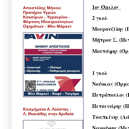
1ος Όμιλος
Αποστόλης Μήνου:
Πρατήριο Υγρών
2 γκολ
Καυσίμων - Υγραερίου -
Φόρτιση Ηλεκτροκίνητων
Οχημάτων - Μίνι Μάρκετ
Μουρουζίδης (
Μήτρου Σ. (Πε
Μουτάφης (Όρ
1 γκολ
Νούσκας (Όρμ
Πετρόπουλος (
Πετσινάρης (Π
Κοσμήματα Α. Λούστας -
Λ. Θυσιάδης στην Αριδαία
Τσαπκίνης (Λ
Νασούφης (Με