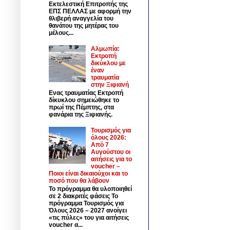
Εκτελεστική Επιτροπής της
ΕΠΣ ΠΕΛΛΑΣ με αφορμή την
θλιβερή αναγγελία του
θανάτου της μητέρας του
μέλους...
Αλμωπία:
Εκτροπή
δικύκλου με
έναν
τραυματία
στην Ξιφιανή
Ενας τραυματίας Εκτροπή
δίκυκλου σημειώθηκε το
πρωί της Πέμπτης, στα
φανάρια της Ξιφιανής.
Τουρισμός για
όλους 2026:
Από 7
Αυγούστου οι
αιτήσεις για το
voucher –
Ποιοι είναι δικαιούχοι και το
ποσό που θα λάβουν
Το πρόγραμμα θα υλοποιηθεί
σε 2 διακριτές φάσεις Το
πρόγραμμα Τουρισμός για
Όλους 2026 – 2027 ανοίγει
«τις πύλες» του για αιτήσεις
voucher α...