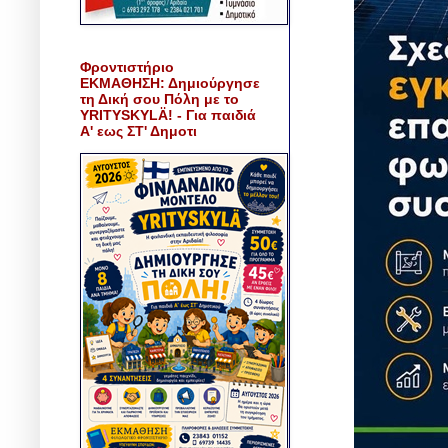
Φροντιστήριο
ΕΚΜΑΘΗΣΗ: Δημιούργησε
τη Δική σου Πόλη με το
YRITYSKYLÄ! - Για παιδιά
Α' εως ΣΤ' Δημοτι