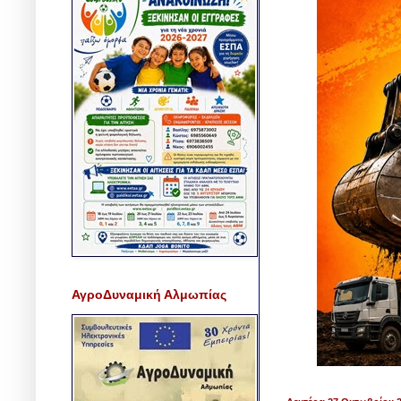
ΑγροΔυναμική Αλμωπίας