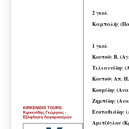
2 γκολ
Καμπαλής (Πα
1 γκολ
Κουτσός Β. (Αγ
Τελιαννίδης (
Κουτσός Απ. Η.
Κοσμίδης (Ανα
Ζημπίδης (Ανα
KIRKENIDIS TOURS:
Ευσταθιάδης (
Κιρκενίδης Γεώργιος -
Εξόφληση Λογαριασμών
Αμιτζόγλου (Κ