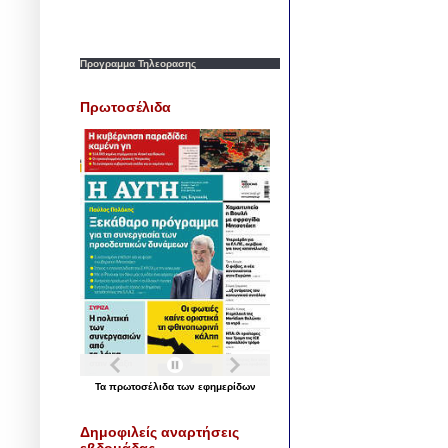
Προγραμμα Τηλεορασης
Πρωτοσέλιδα
Τα
πρωτοσέλιδα
των
εφημερίδων
Δημοφιλείς αναρτήσεις
εβδομάδας