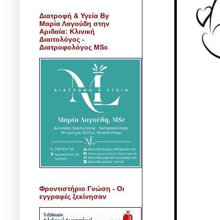
Διατροφή & Υγεία By
Μαρία Λαγούδη στην
Αριδαία: Κλινική
Διαιτολόγος -
Διατροφολόγος MSc
Φροντιστήριο Γνώση - Οι
εγγραφές ξεκίνησαν