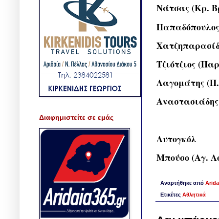
Νάτσας (Κρ. Β
Παπαδόπουλος
Χατζηπαρασίδ
Τζιότζιος (Πα
Λαγομάτης (Π.
Αναστασιάδης 
Διαφημιστείτε σε εμάς
Αυτογκόλ
Μπούσο (Αγ. Λ
Αναρτήθηκε από
Arida
Ετικέτες
Αθλητικά