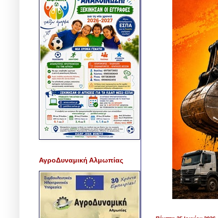
ΑγροΔυναμική Αλμωπίας