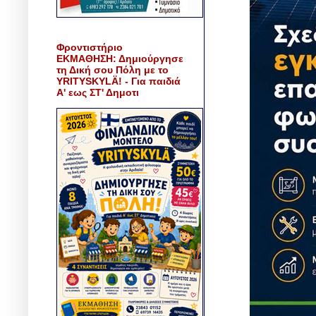
Φροντιστήριο
ΕΚΜΑΘΗΣΗ: Δημιούργησε
τη Δική σου Πόλη με το
YRITYSKYLÄ! - Για παιδιά
Α' εως ΣΤ' Δημοτι