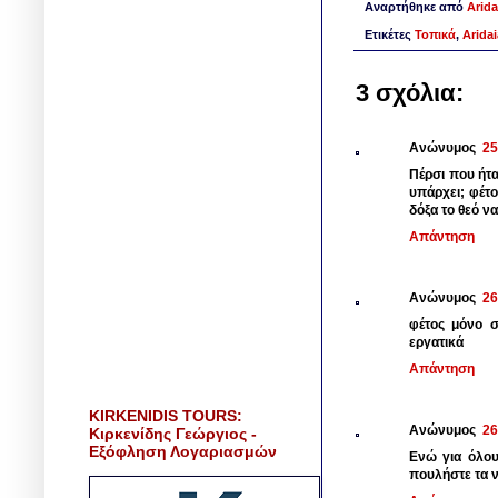
Αναρτήθηκε από
Arida
Ετικέτες
Τοπικά
,
Arida
3 σχόλια:
Ανώνυμος
25
Πέρσι που ήτα
υπάρχει; φέτο
δόξα το θεό ν
Απάντηση
Ανώνυμος
26
φέτος μόνο σ
εργατικά
Απάντηση
KIRKENIDIS TOURS:
Ανώνυμος
26
Κιρκενίδης Γεώργιος -
Εξόφληση Λογαριασμών
Ενώ για όλου
πουλήστε τα 