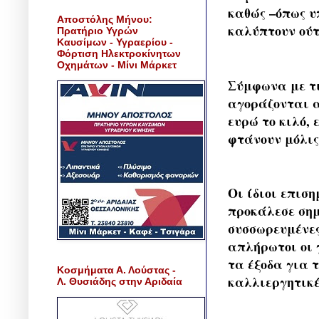
καθώς –όπως υ
Αποστόλης Μήνου:
καλύπτουν ούτ
Πρατήριο Υγρών
Καυσίμων - Υγραερίου -
Φόρτιση Ηλεκτροκίνητων
Οχημάτων - Μίνι Μάρκετ
Σύμφωνα με τ
αγοράζονται απ
ευρώ το κιλό,
φτάνουν μόλις 
Οι ίδιοι επιση
προκάλεσε σημ
συσσωρευμένες
απλήρωτοι οι 
τα έξοδα για 
Κοσμήματα Α. Λούστας -
καλλιεργητικέ
Λ. Θυσιάδης στην Αριδαία