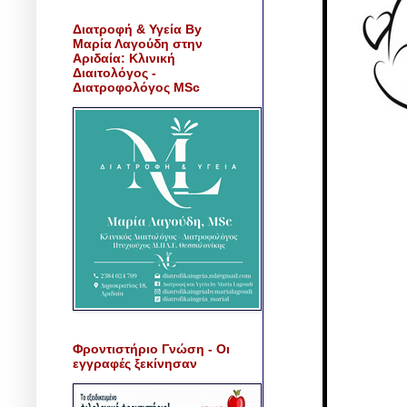
Διατροφή & Υγεία By
Μαρία Λαγούδη στην
Αριδαία: Κλινική
Διαιτολόγος -
Διατροφολόγος MSc
Φροντιστήριο Γνώση - Οι
εγγραφές ξεκίνησαν