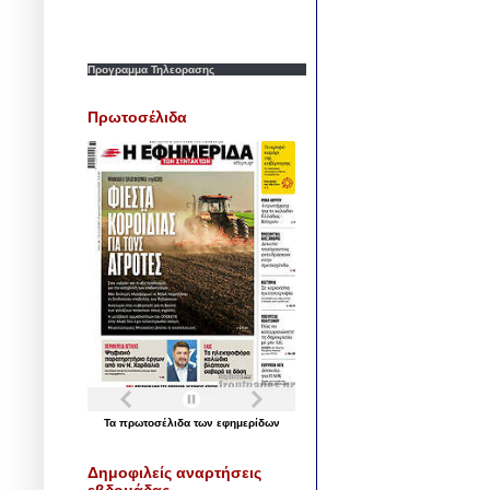
Προγραμμα Τηλεορασης
Πρωτοσέλιδα
Τα
πρωτοσέλιδα
των
εφημερίδων
Δημοφιλείς αναρτήσεις
εβδομάδας