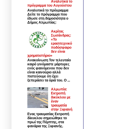
Αναλυτικά το
πρόγραμμα του Αυγούστου
Αναλυτικά το πρόγραμμα
Δείτε το πρόγραμμα που
έδωσε στη δημοσιότητα ο
Δήμος Αλμωπίας:
Ακρίτας
Σωσάνδρας:
«Το
ερασιτεχνικό
ποδόσφαιρο
δεν είναι
χρηματιστήριο»
Ανακοίνωση Τον τελευταίο
καιρό γινόμαστε μάρτυρες
ενός φαινόμενου που δεν
είναι καινούριο αλλά
πιστεύουμε ότι έχει
ξεπεράσει τα όριά του. Ο ...
Αλμωπία:
Εκτροπή
δικύκλου με
έναν
τραυματία
στην Ξιφιανή
Ενας τραυματίας Εκτροπή
δίκυκλου σημειώθηκε το
πρωί της Πέμπτης, στα
φανάρια της Ξιφιανής.