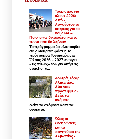
Τουρισμός για
όλους 2026:
Από 7
Αυγούστου οι
αιτήσεις για το
voucher –
Ποιοι είναι δικαιούχοι και το
ποσό που θα λάβουν
Το πρόγραμμα θα υλοποιηθεί
σε 2 διακριτές φάσεις Το
πρόγραμμα Τουρισμός για
Όλους 2026 – 2027 ανοίγει
«τις πύλες» του για αιτήσεις
voucher α...
Λουτρά Πόζαρ
Αλμωπίας:
Δύο νέες
προσλήψεις -
Δείτε τα
ονόματα
Δείτε τα ονόματα Δείτε τα
ονόματα:
Όλες οι
εκδηλώσεις
και τα
πανηγύρια της
Αλμωπίας -