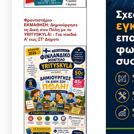
Φροντιστήριο
ΕΚΜΑΘΗΣΗ: Δημιούργησε
τη Δική σου Πόλη με το
YRITYSKYLÄ! - Για παιδιά
Α' εως ΣΤ' Δημοτι