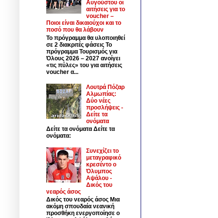
Αυγούστου οι
αιτήσεις για το
voucher –
Ποιοι είναι δικαιούχοι και το
ποσό που θα λάβουν
Το πρόγραμμα θα υλοποιηθεί
σε 2 διακριτές φάσεις Το
πρόγραμμα Τουρισμός για
Όλους 2026 – 2027 ανοίγει
«τις πύλες» του για αιτήσεις
voucher α...
Λουτρά Πόζαρ
Αλμωπίας:
Δύο νέες
προσλήψεις -
Δείτε τα
ονόματα
Δείτε τα ονόματα Δείτε τα
ονόματα:
Συνεχίζει το
μεταγραφικό
κρεσέντο ο
Όλυμπος
Αψάλου -
Δικός του
νεαρός άσος
Δικός του νεαρός άσος Μια
ακόμη σπουδαία νεανική
προσθήκη ενεργοποίησε ο