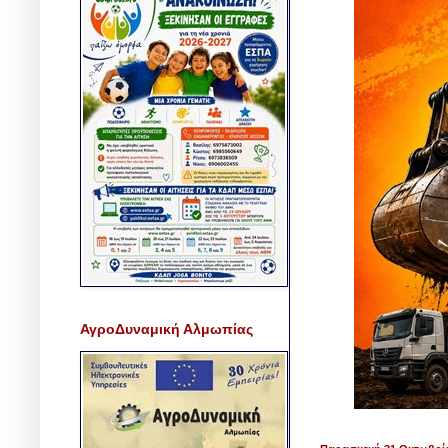
ΑγροΔυναμική Αλμωπίας