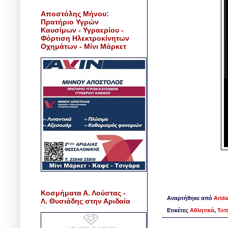
Αποστόλης Μήνου:
Πρατήριο Υγρών
Καυσίμων - Υγραερίου -
Φόρτιση Ηλεκτροκίνητων
Οχημάτων - Μίνι Μάρκετ
Κοσμήματα Α. Λούστας -
Αναρτήθηκε από
Arida
Λ. Θυσιάδης στην Αριδαία
Ετικέτες
Αθλητικά
,
Τοπ