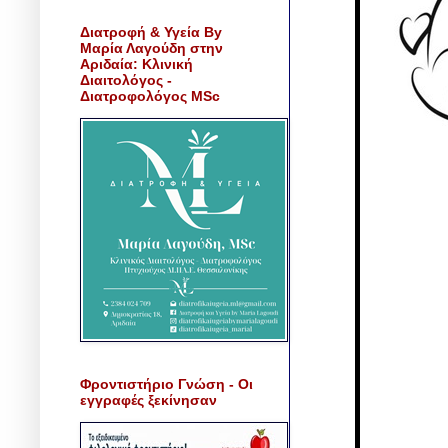
Διατροφή & Υγεία By
Μαρία Λαγούδη στην
Αριδαία: Κλινική
Διαιτολόγος -
Διατροφολόγος MSc
Φροντιστήριο Γνώση - Οι
εγγραφές ξεκίνησαν