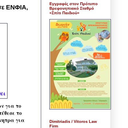
Εγγραφές στον Πρότυπο
 σε ΕΝΦΙΑ,
Βρεφονηπιακό Σταθμό
«Σπίτι Παιδιού»
ΦΙΑ
ν για το
τέθεσε το
ίνητρα για
Dimitriadis / Vitoros Law
Firm