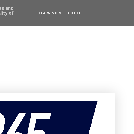
ess and
ity of
LEARN MORE
GOT IT