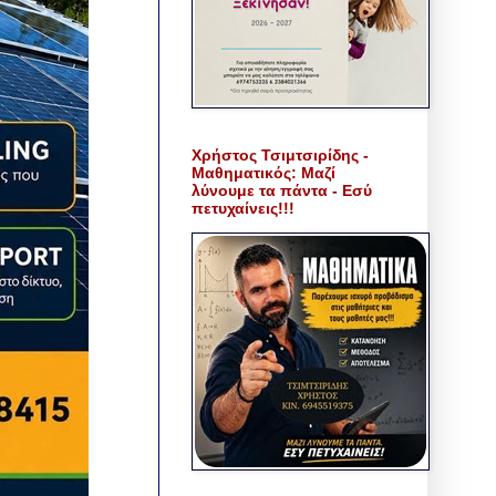
Χρήστος Τσιμτσιρίδης -
Μαθηματικός: Μαζί
λύνουμε τα πάντα - Εσύ
πετυχαίνεις!!!