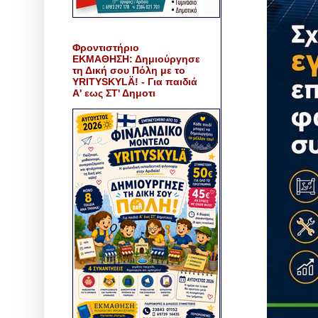
Φροντιστήριο
ΕΚΜΑΘΗΣΗ: Δημιούργησε
τη Δική σου Πόλη με το
YRITYSKYLÄ! - Για παιδιά
Α' εως ΣΤ' Δημοτι