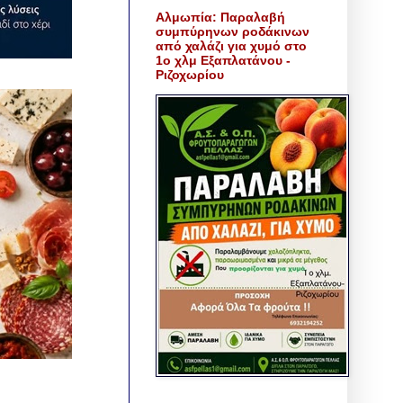
Αλμωπία: Παραλαβή
συμπύρηνων ροδάκινων
από χαλάζι για χυμό στο
1ο χλμ Εξαπλατάνου -
Ριζοχωρίου