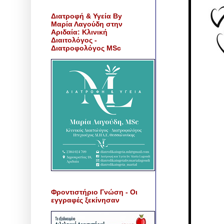
Διατροφή & Υγεία By
Μαρία Λαγούδη στην
Αριδαία: Κλινική
Διαιτολόγος -
Διατροφολόγος MSc
Φροντιστήριο Γνώση - Οι
εγγραφές ξεκίνησαν