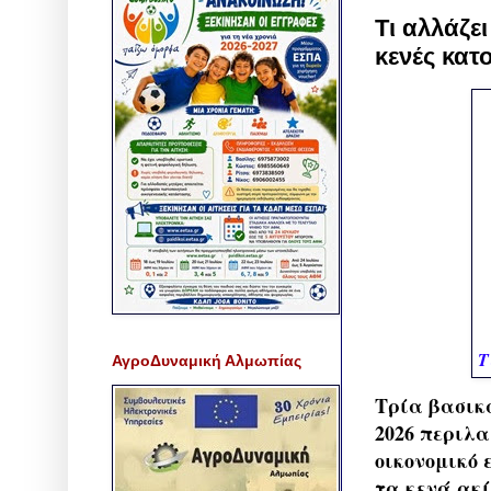
Τι αλλάζε
κενές κατο
Τ
ΑγροΔυναμική Αλμωπίας
Τρία βασικά
2026 περιλα
οικονομικό 
τα κενά ακί