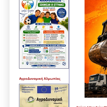
ΑγροΔυναμική Αλμωπίας