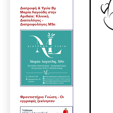
Διατροφή & Υγεία By
Μαρία Λαγούδη στην
Αριδαία: Κλινική
Διαιτολόγος -
Διατροφολόγος MSc
Φροντιστήριο Γνώση - Οι
εγγραφές ξεκίνησαν