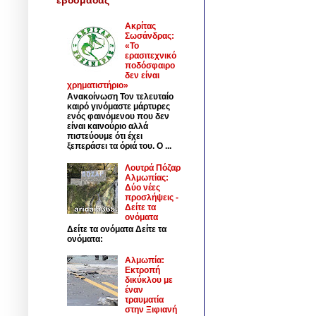
Ακρίτας
Σωσάνδρας:
«Το
ερασιτεχνικό
ποδόσφαιρο
δεν είναι
χρηματιστήριο»
Ανακοίνωση Τον τελευταίο
καιρό γινόμαστε μάρτυρες
ενός φαινόμενου που δεν
είναι καινούριο αλλά
πιστεύουμε ότι έχει
ξεπεράσει τα όριά του. Ο ...
Λουτρά Πόζαρ
Αλμωπίας:
Δύο νέες
προσλήψεις -
Δείτε τα
ονόματα
Δείτε τα ονόματα Δείτε τα
ονόματα:
Αλμωπία:
Εκτροπή
δικύκλου με
έναν
τραυματία
στην Ξιφιανή