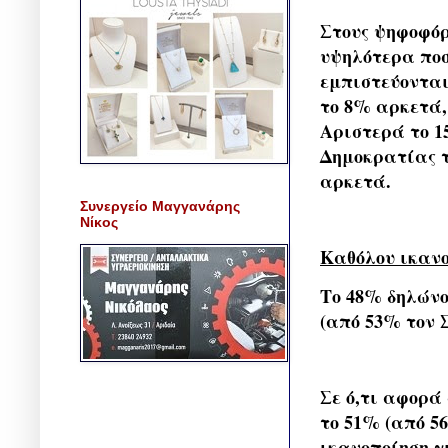
Στους ψηφοφό
υψηλότερα ποσ
εμπιστεύονται
το 8% αρκετά,
Αριστερά το 1
Δημοκρατίας τ
αρκετά.
Συνεργείο Μαγγανάρης
Νίκος
Καθόλου ικανο
Το 48% δηλώνο
(από 53% τον 
Σε ό,τι αφορά
το 51% (από 5
ικανοποίηση γ