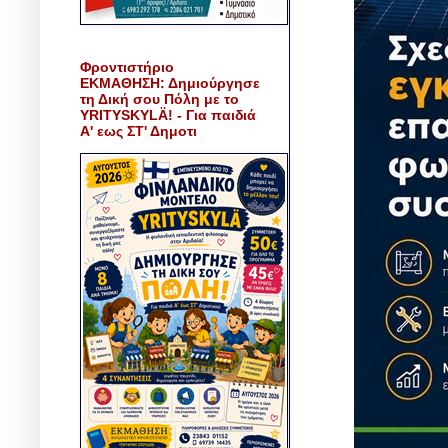
Φροντιστήριο
ΕΚΜΑΘΗΣΗ: Δημιούργησε
τη Δική σου Πόλη με το
YRITYSKYLÄ! - Για παιδιά
Α' εως ΣΤ' Δημοτι