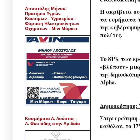
Αποστόλης Μήνου:
Η ακρίβεια συ
Πρατήριο Υγρών
τα ευρήματα τ
Καυσίμων - Υγραερίου -
Φόρτιση Ηλεκτροκίνητων
της κυβέρνηση
Οχημάτων - Μίνι Μάρκετ
πολίτες.
Το 81% των ερ
«βλέπουν» μικ
της δημοσκόπη
Alpha.
Δημοσκόπηση: 
Στην ερώτηση 
Κοσμήματα Α. Λούστας -
Λ. Θυσιάδης στην Αριδαία
καθόλου, το 1