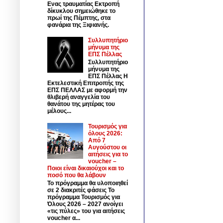
Ενας τραυματίας Εκτροπή
δίκυκλου σημειώθηκε το
πρωί της Πέμπτης, στα
φανάρια της Ξιφιανής.
Συλλυπητήριο
μήνυμα της
ΕΠΣ Πέλλας
Συλλυπητήριο
μήνυμα της
ΕΠΣ Πέλλας Η
Εκτελεστική Επιτροπής της
ΕΠΣ ΠΕΛΛΑΣ με αφορμή την
θλιβερή αναγγελία του
θανάτου της μητέρας του
μέλους...
Τουρισμός για
όλους 2026:
Από 7
Αυγούστου οι
αιτήσεις για το
voucher –
Ποιοι είναι δικαιούχοι και το
ποσό που θα λάβουν
Το πρόγραμμα θα υλοποιηθεί
σε 2 διακριτές φάσεις Το
πρόγραμμα Τουρισμός για
Όλους 2026 – 2027 ανοίγει
«τις πύλες» του για αιτήσεις
voucher α...