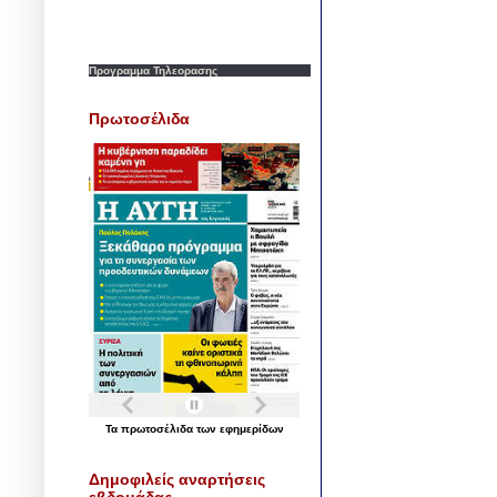
Προγραμμα Τηλεορασης
Πρωτοσέλιδα
Τα
πρωτοσέλιδα
των
εφημερίδων
Δημοφιλείς αναρτήσεις
εβδομάδας