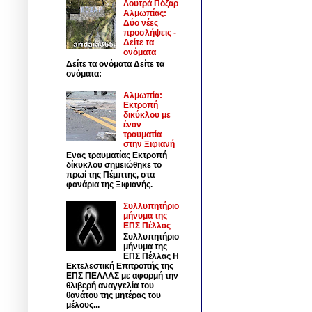
Λουτρά Πόζαρ
Αλμωπίας:
Δύο νέες
προσλήψεις -
Δείτε τα
ονόματα
Δείτε τα ονόματα Δείτε τα
ονόματα:
Αλμωπία:
Εκτροπή
δικύκλου με
έναν
τραυματία
στην Ξιφιανή
Ενας τραυματίας Εκτροπή
δίκυκλου σημειώθηκε το
πρωί της Πέμπτης, στα
φανάρια της Ξιφιανής.
Συλλυπητήριο
μήνυμα της
ΕΠΣ Πέλλας
Συλλυπητήριο
μήνυμα της
ΕΠΣ Πέλλας Η
Εκτελεστική Επιτροπής της
ΕΠΣ ΠΕΛΛΑΣ με αφορμή την
θλιβερή αναγγελία του
θανάτου της μητέρας του
μέλους...