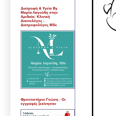
Διατροφή & Υγεία By
Μαρία Λαγούδη στην
Αριδαία: Κλινική
Διαιτολόγος -
Διατροφολόγος MSc
Φροντιστήριο Γνώση - Οι
εγγραφές ξεκίνησαν