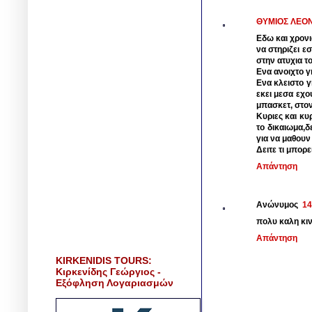
ΘΥΜΙΟΣ ΛΕΟ
Εδω και χρονι
να στηριζει ε
στην ατυχια τ
Ενα ανοιχτο γ
Ενα κλειστο γ
εκει μεσα εχο
μπασκετ, στον
Κυριες και κυ
το δικαιωμα,
για να μαθουν
Δειτε τι μπορε
Απάντηση
Ανώνυμος
14
πολυ καλη κι
Απάντηση
KIRKENIDIS TOURS:
Κιρκενίδης Γεώργιος -
Εξόφληση Λογαριασμών