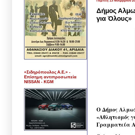
Πέμπτη 13 Νοεμβρίου 2
Δήμος Αλμω
για Όλους»
«Σιδηρόπουλος Α.Ε.» -
Επίσημη αντιπροσωπεία
NISSAN - KGM
Ο Δήμος Αλμω
«Αθλητισμός γ
Γραμματεία Α