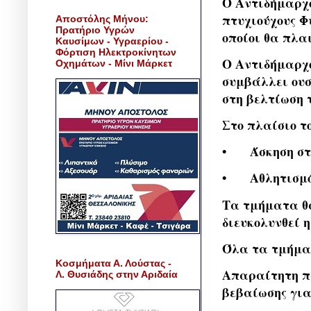
Ο Αντιδήμαρχο
πτυχιούχους Φ
Αποστόλης Μήνου:
Πρατήριο Υγρών
οποίοι θα πλα
Καυσίμων - Υγραερίου -
Φόρτιση Ηλεκτροκίνητων
Ο Αντιδήμαρχο
Οχημάτων - Μίνι Μάρκετ
συμβάλλει ουσ
στη βελτίωση 
Στο πλαίσιο τ
•
Άσκηση στ
•
Αθλητισμ
Τα τμήματα θα
διευκολυνθεί 
Όλα τα τμήμα
Κοσμήματα Α. Λούστας -
Απαραίτητη πρ
Λ. Θυσιάδης στην Αριδαία
βεβαίωσης για