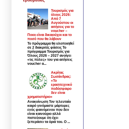
Τουρισμός για
όλους 2026:
Από 7
Αυγούστου οι
αιτήσεις για το
voucher –
Ποιοι είναι δικαιούχοι και το
ποσό που θα λάβουν
Το πρόγραμμα θα υλοποιηθεί
σε 2 διακριτές φάσεις Το
πρόγραμμα Τουρισμός για
Όλους 2026 – 2027 ανοίγει
«τις πύλες» του για αιτήσεις
voucher α...
Ακρίτας
Σωσάνδρας:
«Το
ερασιτεχνικό
ποδόσφαιρο
δεν είναι
χρηματιστήριο»
Ανακοίνωση Τον τελευταίο
καιρό γινόμαστε μάρτυρες
ενός φαινόμενου που δεν
είναι καινούριο αλλά
πιστεύουμε ότι έχει
ξεπεράσει τα όριά του. Ο ...