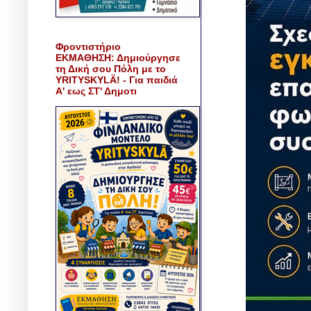
Φροντιστήριο
ΕΚΜΑΘΗΣΗ: Δημιούργησε
τη Δική σου Πόλη με το
YRITYSKYLÄ! - Για παιδιά
Α' εως ΣΤ' Δημοτι