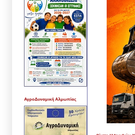
ΑγροΔυναμική Αλμωπίας