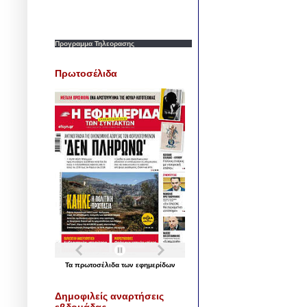
Προγραμμα Τηλεορασης
Πρωτοσέλιδα
Τα
πρωτοσέλιδα
των
εφημερίδων
Δημοφιλείς αναρτήσεις
εβδομάδας