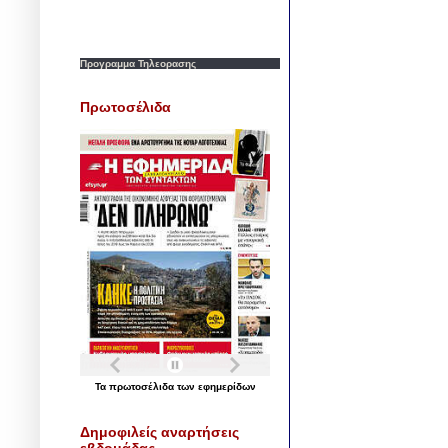
Προγραμμα Τηλεορασης
Πρωτοσέλιδα
Τα
πρωτοσέλιδα
των
εφημερίδων
Δημοφιλείς αναρτήσεις
εβδομάδας