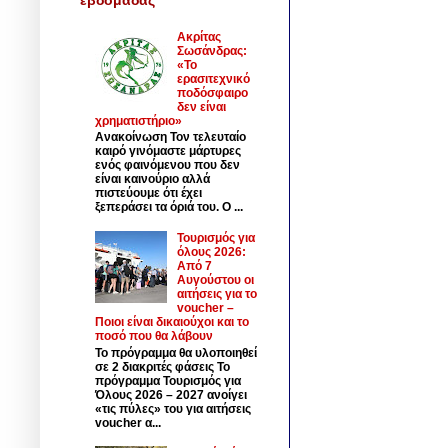
Ακρίτας
Σωσάνδρας:
«Το
ερασιτεχνικό
ποδόσφαιρο
δεν είναι
χρηματιστήριο»
Ανακοίνωση Τον τελευταίο
καιρό γινόμαστε μάρτυρες
ενός φαινόμενου που δεν
είναι καινούριο αλλά
πιστεύουμε ότι έχει
ξεπεράσει τα όριά του. Ο ...
Τουρισμός για
όλους 2026:
Από 7
Αυγούστου οι
αιτήσεις για το
voucher –
Ποιοι είναι δικαιούχοι και το
ποσό που θα λάβουν
Το πρόγραμμα θα υλοποιηθεί
σε 2 διακριτές φάσεις Το
πρόγραμμα Τουρισμός για
Όλους 2026 – 2027 ανοίγει
«τις πύλες» του για αιτήσεις
voucher α...