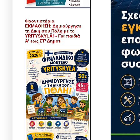
Φροντιστήριο
ΕΚΜΑΘΗΣΗ: Δημιούργησε
τη Δική σου Πόλη με το
YRITYSKYLÄ! - Για παιδιά
Α' εως ΣΤ' Δημοτι