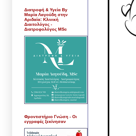
Διατροφή & Υγεία By
Μαρία Λαγούδη στην
Αριδαία: Κλινική
Διαιτολόγος -
Διατροφολόγος MSc
Φροντιστήριο Γνώση - Οι
εγγραφές ξεκίνησαν