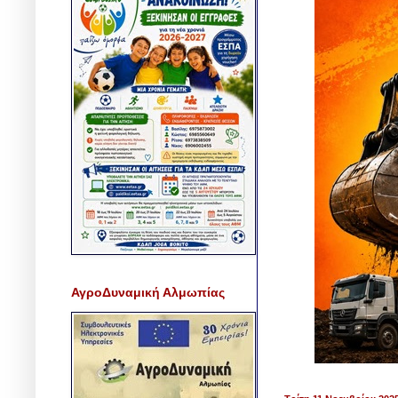
ΑγροΔυναμική Αλμωπίας