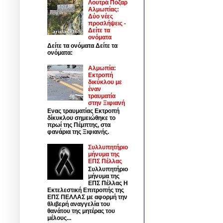
Λουτρά Πόζαρ
Αλμωπίας:
Δύο νέες
προσλήψεις -
Δείτε τα
ονόματα
Δείτε τα ονόματα Δείτε τα
ονόματα:
Αλμωπία:
Εκτροπή
δικύκλου με
έναν
τραυματία
στην Ξιφιανή
Ενας τραυματίας Εκτροπή
δίκυκλου σημειώθηκε το
πρωί της Πέμπτης, στα
φανάρια της Ξιφιανής.
Συλλυπητήριο
μήνυμα της
ΕΠΣ Πέλλας
Συλλυπητήριο
μήνυμα της
ΕΠΣ Πέλλας Η
Εκτελεστική Επιτροπής της
ΕΠΣ ΠΕΛΛΑΣ με αφορμή την
θλιβερή αναγγελία του
θανάτου της μητέρας του
μέλους...