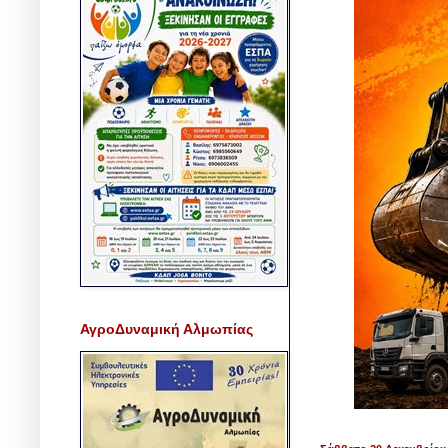
ΑγροΔυναμική Αλμωπίας