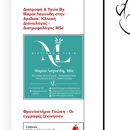
Διατροφή & Υγεία By
Μαρία Λαγούδη στην
Αριδαία: Κλινική
Διαιτολόγος -
Διατροφολόγος MSc
Φροντιστήριο Γνώση - Οι
εγγραφές ξεκίνησαν