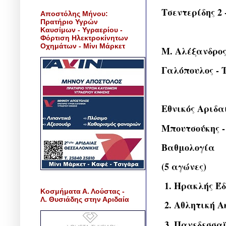
Τσεντερίδης 2 
Αποστόλης Μήνου:
Πρατήριο Υγρών
Καυσίμων - Υγραερίου -
Φόρτιση Ηλεκτροκίνητων
Οχημάτων - Μίνι Μάρκετ
Μ. Αλέξανδρος
Γαλόπουλος - 
Εθνικός Αριδα
Μπουτσούκης -
Βαθμολογία
(5 αγώνες)
1. Ηρακλής Έδ
Κοσμήματα Α. Λούστας -
Λ. Θυσιάδης στην Αριδαία
2. Αθλητική Α
3. Πανεδεσσαϊ