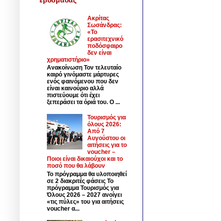
Ακρίτας
Σωσάνδρας:
«Το
ερασιτεχνικό
ποδόσφαιρο
δεν είναι
χρηματιστήριο»
Ανακοίνωση Τον τελευταίο
καιρό γινόμαστε μάρτυρες
ενός φαινόμενου που δεν
είναι καινούριο αλλά
πιστεύουμε ότι έχει
ξεπεράσει τα όριά του. Ο ...
Τουρισμός για
όλους 2026:
Από 7
Αυγούστου οι
αιτήσεις για το
voucher –
Ποιοι είναι δικαιούχοι και το
ποσό που θα λάβουν
Το πρόγραμμα θα υλοποιηθεί
σε 2 διακριτές φάσεις Το
πρόγραμμα Τουρισμός για
Όλους 2026 – 2027 ανοίγει
«τις πύλες» του για αιτήσεις
voucher α...