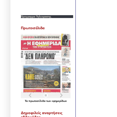
Προγραμμα Τηλεορασης
Πρωτοσέλιδα
Τα
πρωτοσέλιδα
των
εφημερίδων
Δημοφιλείς αναρτήσεις
εβδομάδας