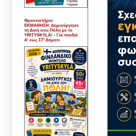
Φροντιστήριο
ΕΚΜΑΘΗΣΗ: Δημιούργησε
τη Δική σου Πόλη με το
YRITYSKYLÄ! - Για παιδιά
Α' εως ΣΤ' Δημοτι