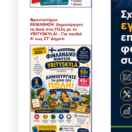
Φροντιστήριο
ΕΚΜΑΘΗΣΗ: Δημιούργησε
τη Δική σου Πόλη με το
YRITYSKYLÄ! - Για παιδιά
Α' εως ΣΤ' Δημοτι