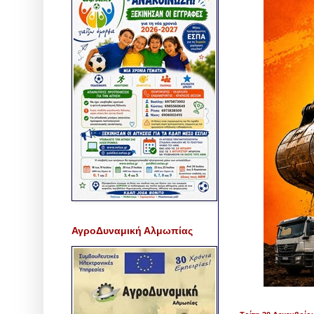
ΑγροΔυναμική Αλμωπίας