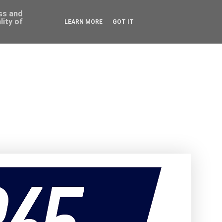
ess and
ity of
LEARN MORE
GOT IT