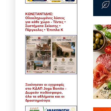
ΚΩΝΣΤΑΝΤΙΔΗΣ:
Ολοκληρωμένες λύσεις
για κάθε χώρο - Τέντες •
Συστήματα Σκίασης •
Πέργκολες • Έπιπλα Κ
Ξεκίνησαν οι εγγραφές
στο ΚΔΑΠ Joga Bonito -
Δωρεάν ποδόσφαιρο,
όλα τα αθλήματα και οι
δραστηριότητε