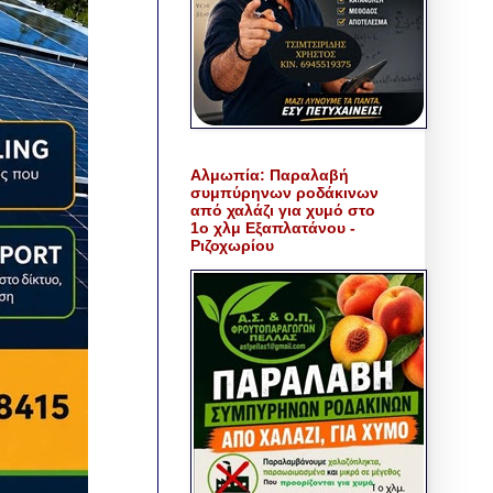
Αλμωπία: Παραλαβή
συμπύρηνων ροδάκινων
από χαλάζι για χυμό στο
1ο χλμ Εξαπλατάνου -
Ριζοχωρίου