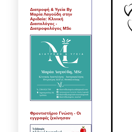
Διατροφή & Υγεία By
Μαρία Λαγούδη στην
Αριδαία: Κλινική
Διαιτολόγος -
Διατροφολόγος MSc
Φροντιστήριο Γνώση - Οι
εγγραφές ξεκίνησαν