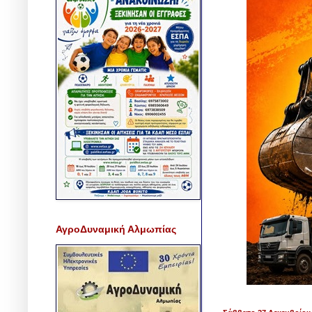
ΑγροΔυναμική Αλμωπίας