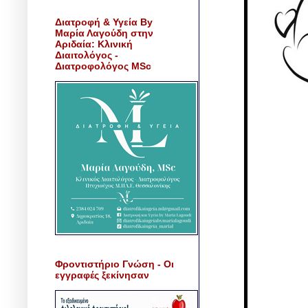
Διατροφή & Υγεία By
Μαρία Λαγούδη στην
Αριδαία: Κλινική
Διαιτολόγος -
Διατροφολόγος MSc
Φροντιστήριο Γνώση - Οι
εγγραφές ξεκίνησαν