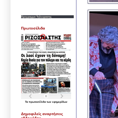
Προγραμμα Τηλεορασης
Πρωτοσέλιδα
Τα
πρωτοσέλιδα
των
εφημερίδων
Δημοφιλείς αναρτήσεις
εβδομάδας