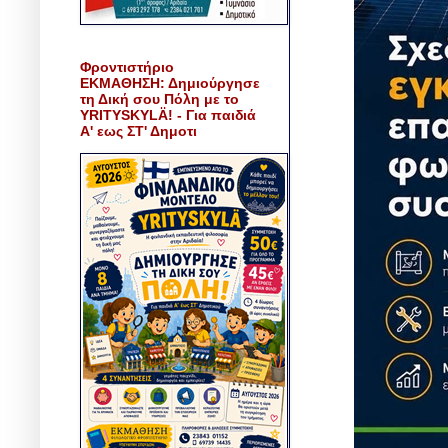
Φροντιστήριο
ΕΚΜΑΘΗΣΗ: Δημιούργησε
τη Δική σου Πόλη με το
YRITYSKYLÄ! - Για παιδιά
Α' εως ΣΤ' Δημοτι