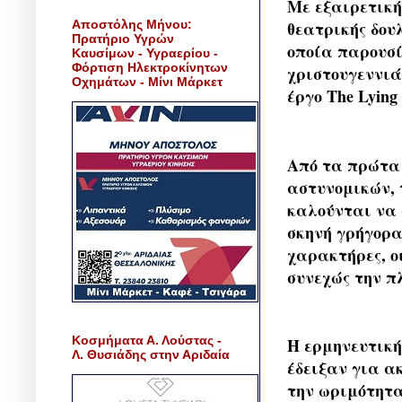
Με εξαιρετική
Αποστόλης Μήνου:
θεατρικής δου
Πρατήριο Υγρών
οποία παρουσί
Καυσίμων - Υγραερίου -
Φόρτιση Ηλεκτροκίνητων
χριστουγεννιά
Οχημάτων - Μίνι Μάρκετ
έργο The Lying
Από τα πρώτα 
αστυνομικών, 
καλούνται να 
σκηνή γρήγορα
χαρακτήρες, ο
συνεχώς την π
Κοσμήματα Α. Λούστας -
Η ερμηνευτική
Λ. Θυσιάδης στην Αριδαία
έδειξαν για α
την ωριμότητα