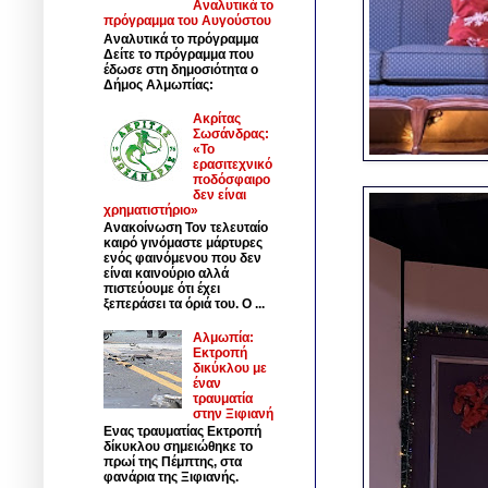
Αναλυτικά το
πρόγραμμα του Αυγούστου
Αναλυτικά το πρόγραμμα
Δείτε το πρόγραμμα που
έδωσε στη δημοσιότητα ο
Δήμος Αλμωπίας:
Ακρίτας
Σωσάνδρας:
«Το
ερασιτεχνικό
ποδόσφαιρο
δεν είναι
χρηματιστήριο»
Ανακοίνωση Τον τελευταίο
καιρό γινόμαστε μάρτυρες
ενός φαινόμενου που δεν
είναι καινούριο αλλά
πιστεύουμε ότι έχει
ξεπεράσει τα όριά του. Ο ...
Αλμωπία:
Εκτροπή
δικύκλου με
έναν
τραυματία
στην Ξιφιανή
Ενας τραυματίας Εκτροπή
δίκυκλου σημειώθηκε το
πρωί της Πέμπτης, στα
φανάρια της Ξιφιανής.