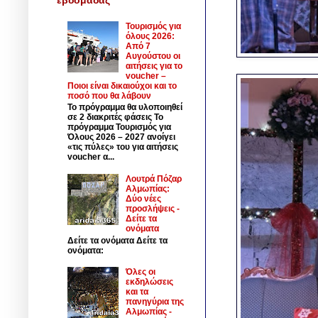
Τουρισμός για
όλους 2026:
Από 7
Αυγούστου οι
αιτήσεις για το
voucher –
Ποιοι είναι δικαιούχοι και το
ποσό που θα λάβουν
Το πρόγραμμα θα υλοποιηθεί
σε 2 διακριτές φάσεις Το
πρόγραμμα Τουρισμός για
Όλους 2026 – 2027 ανοίγει
«τις πύλες» του για αιτήσεις
voucher α...
Λουτρά Πόζαρ
Αλμωπίας:
Δύο νέες
προσλήψεις -
Δείτε τα
ονόματα
Δείτε τα ονόματα Δείτε τα
ονόματα:
Όλες οι
εκδηλώσεις
και τα
πανηγύρια της
Αλμωπίας -