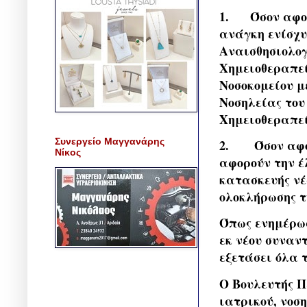
1.
Όσον αφορ
ανάγκη ενίσχυ
Αναισθησιολογ
Χημειοθεραπεί
Νοσοκομείου 
Νοσηλείας του
Χημειοθεραπε
Συνεργείο Μαγγανάρης
2.
Όσον αφο
Νίκος
αφορούν την έ
κατασκευής νέ
ολοκλήρωσης τ
Όπως ενημέρωσ
εκ νέου συναν
εξετάσει όλα
Ο Βουλευτής Π
ιατρικού, νοσ