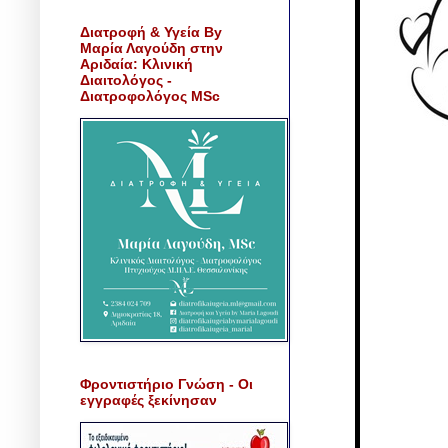
Διατροφή & Υγεία By
Μαρία Λαγούδη στην
Αριδαία: Κλινική
Διαιτολόγος -
Διατροφολόγος MSc
Φροντιστήριο Γνώση - Οι
εγγραφές ξεκίνησαν