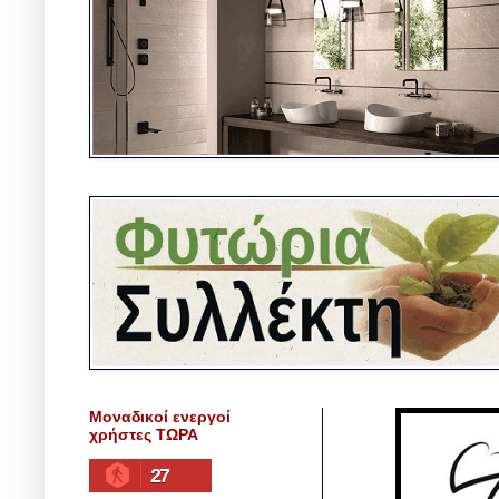
Μοναδικοί ενεργοί
χρήστες ΤΩΡΑ
27