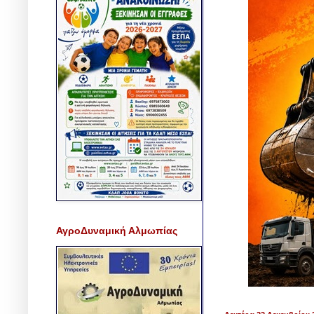
ΑγροΔυναμική Αλμωπίας