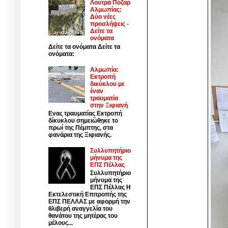
Λουτρά Πόζαρ
Αλμωπίας:
Δύο νέες
προσλήψεις -
Δείτε τα
ονόματα
Δείτε τα ονόματα Δείτε τα
ονόματα:
Αλμωπία:
Εκτροπή
δικύκλου με
έναν
τραυματία
στην Ξιφιανή
Ενας τραυματίας Εκτροπή
δίκυκλου σημειώθηκε το
πρωί της Πέμπτης, στα
φανάρια της Ξιφιανής.
Συλλυπητήριο
μήνυμα της
ΕΠΣ Πέλλας
Συλλυπητήριο
μήνυμα της
ΕΠΣ Πέλλας Η
Εκτελεστική Επιτροπής της
ΕΠΣ ΠΕΛΛΑΣ με αφορμή την
θλιβερή αναγγελία του
θανάτου της μητέρας του
μέλους...