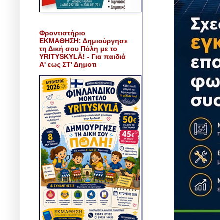
Φροντιστήριο
ΕΚΜΑΘΗΣΗ: Δημιούργησε
τη Δική σου Πόλη με το
YRITYSKYLÄ! - Για παιδιά
Α' εως ΣΤ' Δημοτι