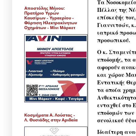
Τα Νοσοκομεία
Αποστόλης Μήνου:
Πέλλας της Νέ
Πρατήριο Υγρών
επίσκεψής του
Καυσίμων - Υγραερίου -
Φόρτιση Ηλεκτροκίνητων
Γιαννιτσών, κ
Οχημάτων - Μίνι Μάρκετ
ιατρικό προσω
προσωπικού.
Ο κ. Σταμενίτ
υποδομής, τα 
αφορούν ανακ
και χώρου Μαι
Εντατικής Θερ
τα οποία χρημ
Ανθεκτικότητα
ενταχθεί στο 
υποδομών των 
Κοσμήματα Α. Λούστας -
συνολικού ύψο
Λ. Θυσιάδης στην Αριδαία
Ιδιαίτερη ανα