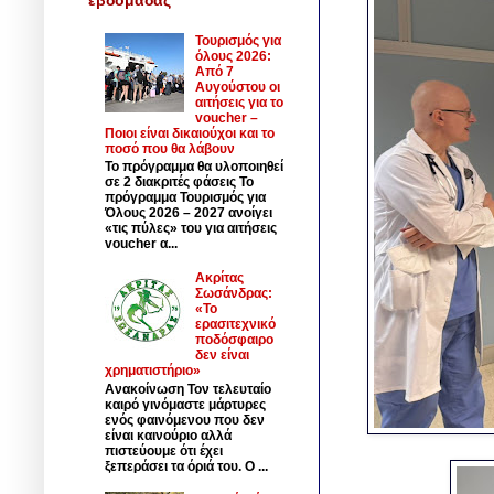
Τουρισμός για
όλους 2026:
Από 7
Αυγούστου οι
αιτήσεις για το
voucher –
Ποιοι είναι δικαιούχοι και το
ποσό που θα λάβουν
Το πρόγραμμα θα υλοποιηθεί
σε 2 διακριτές φάσεις Το
πρόγραμμα Τουρισμός για
Όλους 2026 – 2027 ανοίγει
«τις πύλες» του για αιτήσεις
voucher α...
Ακρίτας
Σωσάνδρας:
«Το
ερασιτεχνικό
ποδόσφαιρο
δεν είναι
χρηματιστήριο»
Ανακοίνωση Τον τελευταίο
καιρό γινόμαστε μάρτυρες
ενός φαινόμενου που δεν
είναι καινούριο αλλά
πιστεύουμε ότι έχει
ξεπεράσει τα όριά του. Ο ...