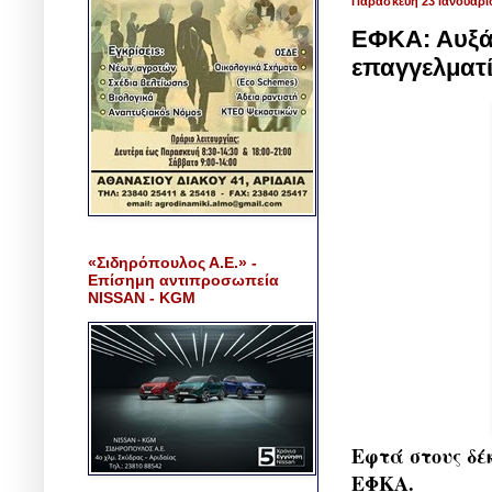
Παρασκευή 23 Ιανουαρί
ΕΦΚΑ: Αυξάν
επαγγελματί
«Σιδηρόπουλος Α.Ε.» -
Επίσημη αντιπροσωπεία
NISSAN - KGM
Εφτά στους δέ
ΕΦΚΑ.