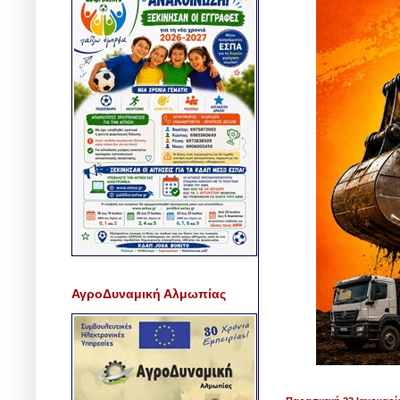
ΑγροΔυναμική Αλμωπίας