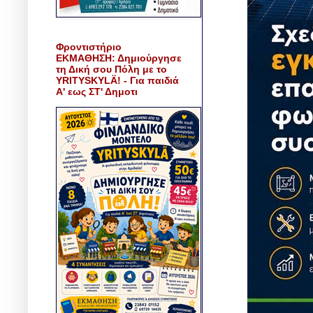
Φροντιστήριο
ΕΚΜΑΘΗΣΗ: Δημιούργησε
τη Δική σου Πόλη με το
YRITYSKYLÄ! - Για παιδιά
Α' εως ΣΤ' Δημοτι