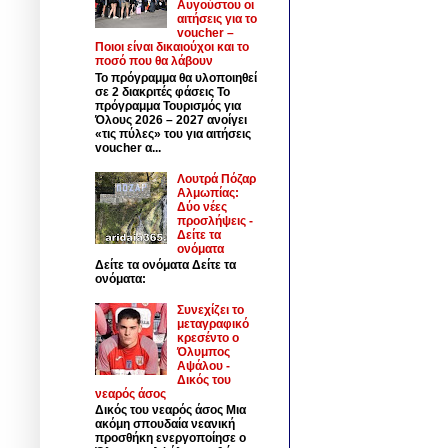
Αυγούστου οι
αιτήσεις για το
voucher –
Ποιοι είναι δικαιούχοι και το
ποσό που θα λάβουν
Το πρόγραμμα θα υλοποιηθεί
σε 2 διακριτές φάσεις Το
πρόγραμμα Τουρισμός για
Όλους 2026 – 2027 ανοίγει
«τις πύλες» του για αιτήσεις
voucher α...
Λουτρά Πόζαρ
Αλμωπίας:
Δύο νέες
προσλήψεις -
Δείτε τα
ονόματα
Δείτε τα ονόματα Δείτε τα
ονόματα:
Συνεχίζει το
μεταγραφικό
κρεσέντο ο
Όλυμπος
Αψάλου -
Δικός του
νεαρός άσος
Δικός του νεαρός άσος Μια
ακόμη σπουδαία νεανική
προσθήκη ενεργοποίησε ο