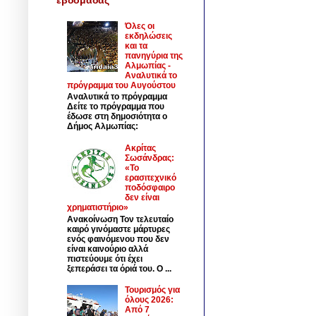
Όλες οι
εκδηλώσεις
και τα
πανηγύρια της
Αλμωπίας -
Αναλυτικά το
πρόγραμμα του Αυγούστου
Αναλυτικά το πρόγραμμα
Δείτε το πρόγραμμα που
έδωσε στη δημοσιότητα ο
Δήμος Αλμωπίας:
Ακρίτας
Σωσάνδρας:
«Το
ερασιτεχνικό
ποδόσφαιρο
δεν είναι
χρηματιστήριο»
Ανακοίνωση Τον τελευταίο
καιρό γινόμαστε μάρτυρες
ενός φαινόμενου που δεν
είναι καινούριο αλλά
πιστεύουμε ότι έχει
ξεπεράσει τα όριά του. Ο ...
Τουρισμός για
όλους 2026:
Από 7