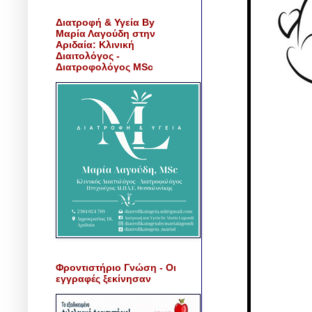
Διατροφή & Υγεία By
Μαρία Λαγούδη στην
Αριδαία: Κλινική
Διαιτολόγος -
Διατροφολόγος MSc
Φροντιστήριο Γνώση - Οι
εγγραφές ξεκίνησαν