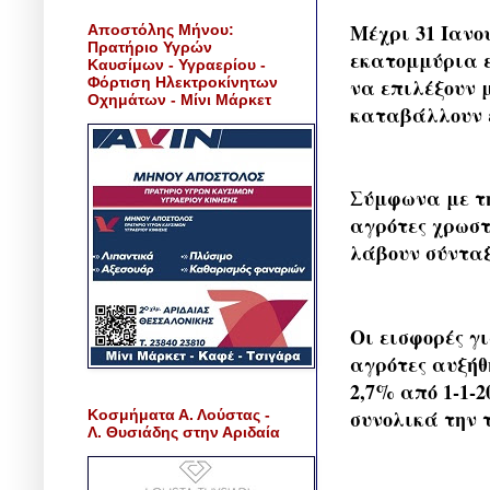
Μέχρι 31 Ιανου
Αποστόλης Μήνου:
Πρατήριο Υγρών
εκατομμύρια ε
Καυσίμων - Υγραερίου -
Φόρτιση Ηλεκτροκίνητων
να επιλέξουν 
Οχημάτων - Μίνι Μάρκετ
καταβάλλουν ε
Σύμφωνα με τ
αγρότες χρωστ
λάβουν σύνταξ
Οι εισφορές γι
αγρότες αυξήθ
2,7% από 1-1-2
συνολικά την τ
Κοσμήματα Α. Λούστας -
Λ. Θυσιάδης στην Αριδαία