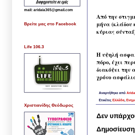
mail: aridaia365@gmail.com
Από την στιγμ
μήνα (κλάδου 
Βρείτε μας στο Facebook
κύριας σύνταξ
Life 106.3
Η υψηλή ασφαλ
πόρο, έχει πε
διακόψει την 
χρόνο ασφάλισ
Αναρτήθηκε από
Arida
Ετικέτες
Ελλάδα
,
Ενημ
Χριστιανίδης Θεόδωρος
Δεν υπάρχο
Δημοσίευση