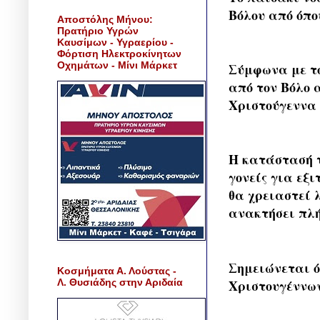
Βόλου από όπο
Αποστόλης Μήνου:
Πρατήριο Υγρών
Καυσίμων - Υγραερίου -
Φόρτιση Ηλεκτροκίνητων
Οχημάτων - Μίνι Μάρκετ
Σύμφωνα με το
από τον Βόλο 
Χριστούγεννα 
Η κατάστασή τ
γονείς για εξι
θα χρειαστεί 
ανακτήσει πλή
Σημειώνεται ό
Κοσμήματα Α. Λούστας -
Λ. Θυσιάδης στην Αριδαία
Χριστουγέννων