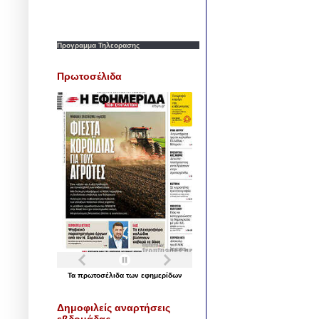
Προγραμμα Τηλεορασης
Πρωτοσέλιδα
Τα
πρωτοσέλιδα
των
εφημερίδων
Δημοφιλείς αναρτήσεις
εβδομάδας