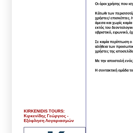
Οι όροι χρήσης που ισ
Κάτωθι των περισσοτέ
χρήστες/ επισκέπτες. 
άμεσα και χωρίς καμία
εκτός του δεοντολογικ
υβριστικό, ειρωνικό, 
Σε καμία περίπτωση ο δ
αλήθεια των προσωπικ
χρήστες της ιστοσελίδ
Με την αποστολή ενός
Η συντακτική ομάδα το
KIRKENIDIS TOURS:
Κιρκενίδης Γεώργιος -
Εξόφληση Λογαριασμών