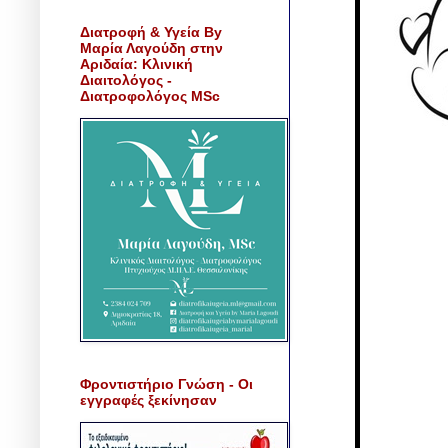
Διατροφή & Υγεία By
Μαρία Λαγούδη στην
Αριδαία: Κλινική
Διαιτολόγος -
Διατροφολόγος MSc
Φροντιστήριο Γνώση - Οι
εγγραφές ξεκίνησαν