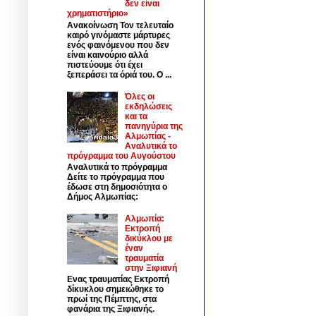
δεν είναι
χρηματιστήριο»
Ανακοίνωση Τον τελευταίο
καιρό γινόμαστε μάρτυρες
ενός φαινόμενου που δεν
είναι καινούριο αλλά
πιστεύουμε ότι έχει
ξεπεράσει τα όριά του. Ο ...
Όλες οι
εκδηλώσεις
και τα
πανηγύρια της
Αλμωπίας -
Αναλυτικά το
πρόγραμμα του Αυγούστου
Αναλυτικά το πρόγραμμα
Δείτε το πρόγραμμα που
έδωσε στη δημοσιότητα ο
Δήμος Αλμωπίας:
Αλμωπία:
Εκτροπή
δικύκλου με
έναν
τραυματία
στην Ξιφιανή
Ενας τραυματίας Εκτροπή
δίκυκλου σημειώθηκε το
πρωί της Πέμπτης, στα
φανάρια της Ξιφιανής.