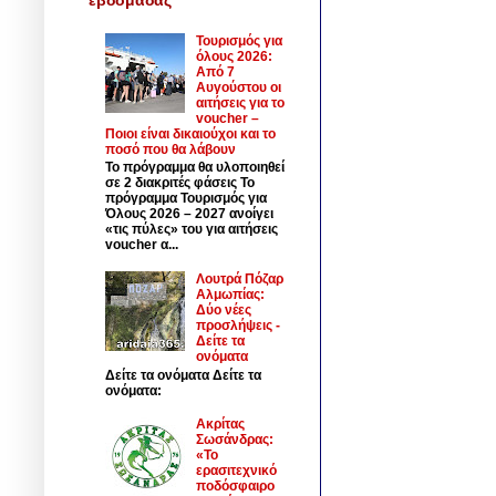
Τουρισμός για
όλους 2026:
Από 7
Αυγούστου οι
αιτήσεις για το
voucher –
Ποιοι είναι δικαιούχοι και το
ποσό που θα λάβουν
Το πρόγραμμα θα υλοποιηθεί
σε 2 διακριτές φάσεις Το
πρόγραμμα Τουρισμός για
Όλους 2026 – 2027 ανοίγει
«τις πύλες» του για αιτήσεις
voucher α...
Λουτρά Πόζαρ
Αλμωπίας:
Δύο νέες
προσλήψεις -
Δείτε τα
ονόματα
Δείτε τα ονόματα Δείτε τα
ονόματα:
Ακρίτας
Σωσάνδρας:
«Το
ερασιτεχνικό
ποδόσφαιρο