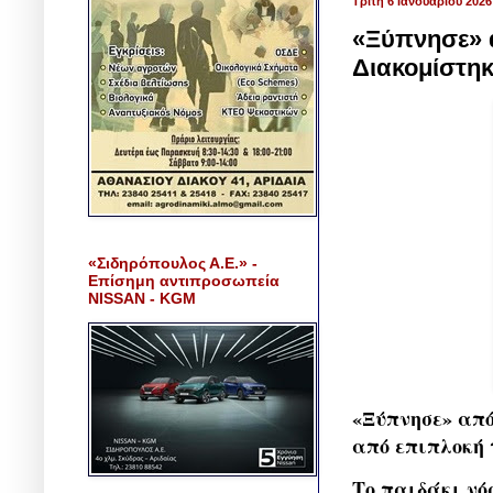
Τρίτη 6 Ιανουαρίου 2026
«Ξύπνησε» α
Διακομίστηκ
«Σιδηρόπουλος Α.Ε.» -
Επίσημη αντιπροσωπεία
NISSAN - KGM
«Ξύπνησε» από
από επιπλοκή 
Το παιδάκι νό