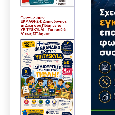
Φροντιστήριο
ΕΚΜΑΘΗΣΗ: Δημιούργησε
τη Δική σου Πόλη με το
YRITYSKYLÄ! - Για παιδιά
Α' εως ΣΤ' Δημοτι