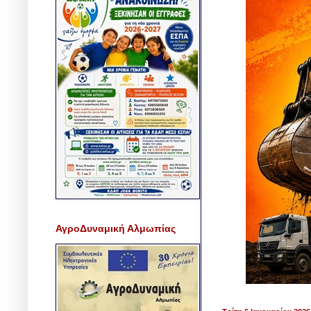
ΑγροΔυναμική Αλμωπίας