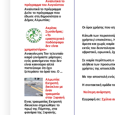
Αναλυτικά το
πρόγραμμα του Αυγούστου
Αναλυτικά το πρόγραμμα
Δείτε το πρόγραμμα που
έδωσε στη δημοσιότητα ο
Δήμος Αλμωπίας:
Οι όροι χρήσης που ισ
Ακρίτας
Σωσάνδρας:
«Το
Κάτωθι των περισσοτέ
ερασιτεχνικό
χρήστες/ επισκέπτες. 
ποδόσφαιρο
άμεσα και χωρίς καμία
δεν είναι
εκτός του δεοντολογικ
χρηματιστήριο»
υβριστικό, ειρωνικό, 
Ανακοίνωση Τον τελευταίο
καιρό γινόμαστε μάρτυρες
Σε καμία περίπτωση ο δ
ενός φαινόμενου που δεν
είναι καινούριο αλλά
αλήθεια των προσωπικ
πιστεύουμε ότι έχει
χρήστες της ιστοσελίδ
ξεπεράσει τα όριά του. Ο ...
Με την αποστολή ενός
Αλμωπία:
Εκτροπή
Η συντακτική ομάδα το
δικύκλου με
έναν
Νεότερη ανάρτηση
τραυματία
στην Ξιφιανή
Εγγραφή σε:
Σχόλια α
Ενας τραυματίας Εκτροπή
δίκυκλου σημειώθηκε το
πρωί της Πέμπτης, στα
φανάρια της Ξιφιανής.