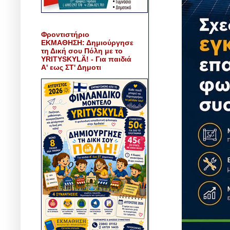
Φροντιστήριο
ΕΚΜΑΘΗΣΗ: Δημιούργησε
τη Δική σου Πόλη με το
YRITYSKYLÄ! - Για παιδιά
Α' εως ΣΤ' Δημοτι