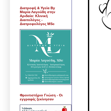
Διατροφή & Υγεία By
Μαρία Λαγούδη στην
Αριδαία: Κλινική
Διαιτολόγος -
Διατροφολόγος MSc
Φροντιστήριο Γνώση - Οι
εγγραφές ξεκίνησαν