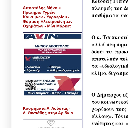
Έδεσσας Γιάνν
πλευράς του Δ
Αποστόλης Μήνου:
Πρατήριο Υγρών
συνθήματα ενα
Καυσίμων - Υγραερίου -
Φόρτιση Ηλεκτροκίνητων
Οχημάτων - Μίνι Μάρκετ
Ο κ. Τσεπκεντ
αλλά στη σημα
όσους τις προ
αποτελούν πολ
τα «ιδεολογικ
κλίμα διχασμο
Ο Δήμαρχος εξ
του κοινωνικο
χωρίσουν τους 
Κοσμήματα Α. Λούστας -
Λ. Θυσιάδης στην Αριδαία
άλλους». Τόνι
ενότητας και «