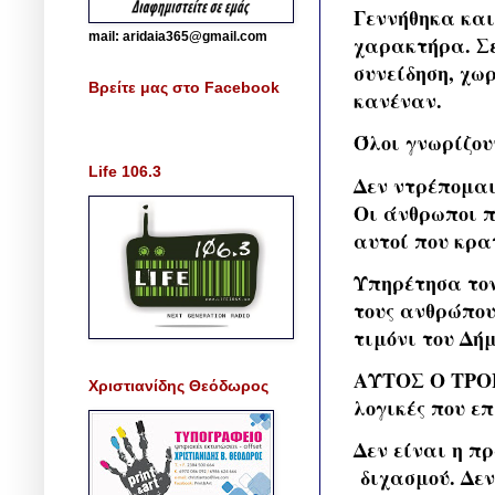
Γεννήθηκα και
mail: aridaia365@gmail.com
χαρακτήρα. Σε
συνείδηση, χω
Βρείτε μας στο Facebook
κανέναν.
Όλοι γνωρίζου
Life 106.3
Δεν ντρέπομαι
Οι άνθρωποι π
αυτοί που κρα
Υπηρέτησα τον
τους ανθρώπους
τιμόνι του Δή
ΑΥΤΟΣ Ο ΤΡΟΠ
Χριστιανίδης Θεόδωρος
λογικές που ε
Δεν είναι η π
διχασμού. Δεν