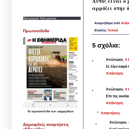
Αυτός είναι ο 
αρμόζει στην δ
Προγραμμα Τηλεορασης
Αναρτήθηκε από
Arida
Πρωτοσέλιδα
Ετικέτες
Τοπικά
5 σχόλια:
Ανώνυμος
4 
Σε λίγο καιρό
Απάντηση
Ανώνυμος
4 
Επι της ουσί
Απάντηση
Τα
πρωτοσέλιδα
των
εφημερίδων
Απαντήσεις
Ανώνυμος
Δημοφιλείς αναρτήσεις
εβδομάδας