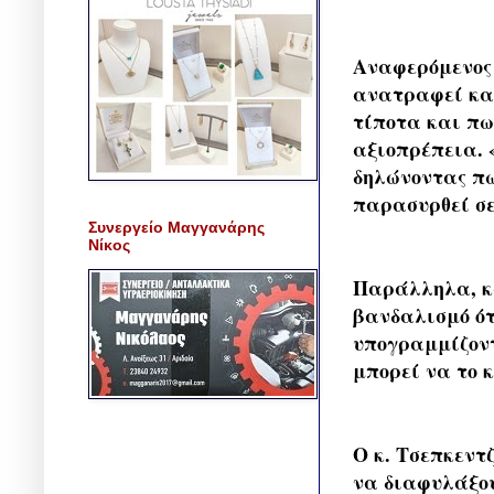
Αναφερόμενος 
ανατραφεί και
τίποτα και πω
αξιοπρέπεια. 
δηλώνοντας πω
παρασυρθεί σε
Συνεργείο Μαγγανάρης
Νίκος
Παράλληλα, κα
βανδαλισμό ότ
υπογραμμίζοντ
μπορεί να το 
Ο κ. Τσεπκεντ
να διαφυλάξου