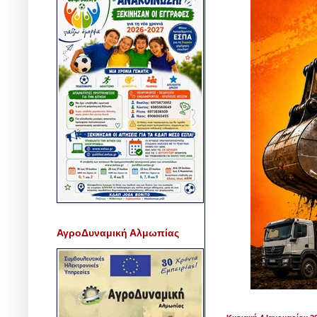
ΑγροΔυναμική Αλμωπίας