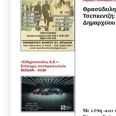
Κυριακή 4 Ιανουαρίου 2
Θρασύδειλη
Τσεπκεντζή:
Δημαρχείου
«Σιδηρόπουλος Α.Ε.» -
Επίσημη αντιπροσωπεία
NISSAN - KGM
Με λύπη –και ό