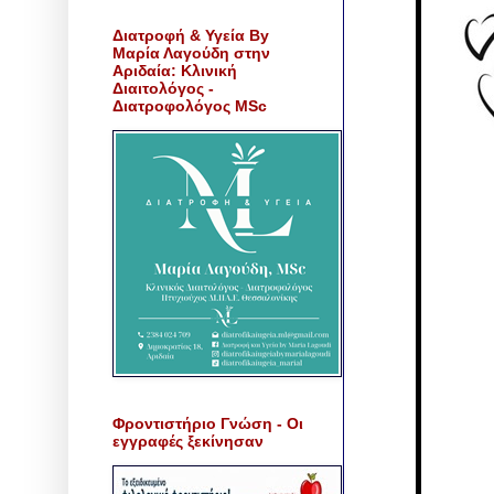
Διατροφή & Υγεία By
Μαρία Λαγούδη στην
Αριδαία: Κλινική
Διαιτολόγος -
Διατροφολόγος MSc
Φροντιστήριο Γνώση - Οι
εγγραφές ξεκίνησαν