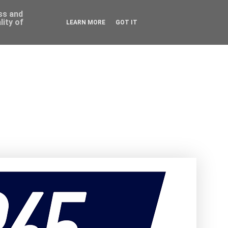
ess and
ity of
LEARN MORE
GOT IT