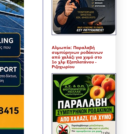
Αλμωπία: Παραλαβή
συμπύρηνων ροδάκινων
από χαλάζι για χυμό στο
1ο χλμ Εξαπλατάνου -
Ριζοχωρίου