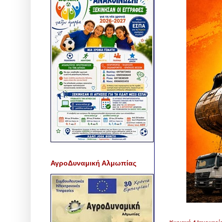
ΑγροΔυναμική Αλμωπίας