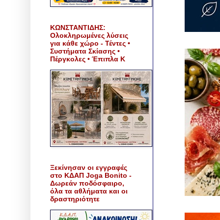
ΚΩΝΣΤΑΝΤΙΔΗΣ:
Ολοκληρωμένες λύσεις
για κάθε χώρο - Τέντες •
Συστήματα Σκίασης •
Πέργκολες • Έπιπλα Κ
Ξεκίνησαν οι εγγραφές
στο ΚΔΑΠ Joga Bonito -
Δωρεάν ποδόσφαιρο,
όλα τα αθλήματα και οι
δραστηριότητε