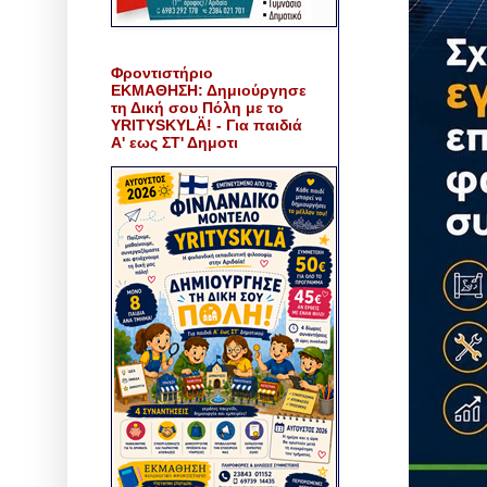
Φροντιστήριο
ΕΚΜΑΘΗΣΗ: Δημιούργησε
τη Δική σου Πόλη με το
YRITYSKYLÄ! - Για παιδιά
Α' εως ΣΤ' Δημοτι