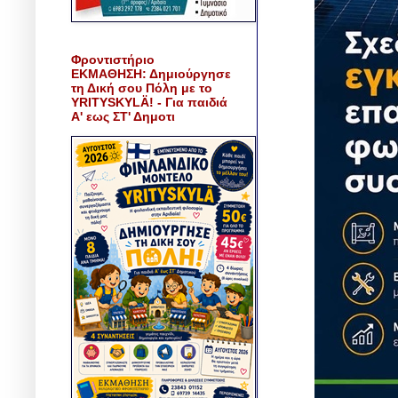
Φροντιστήριο
ΕΚΜΑΘΗΣΗ: Δημιούργησε
τη Δική σου Πόλη με το
YRITYSKYLÄ! - Για παιδιά
Α' εως ΣΤ' Δημοτι