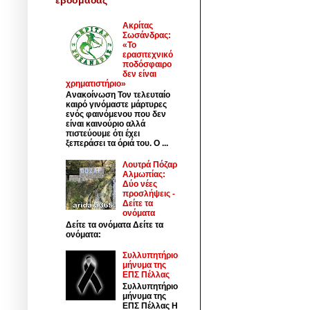
Ακρίτας
Σωσάνδρας:
«Το
ερασιτεχνικό
ποδόσφαιρο
δεν είναι
χρηματιστήριο»
Ανακοίνωση Τον τελευταίο
καιρό γινόμαστε μάρτυρες
ενός φαινόμενου που δεν
είναι καινούριο αλλά
πιστεύουμε ότι έχει
ξεπεράσει τα όριά του. Ο ...
Λουτρά Πόζαρ
Αλμωπίας:
Δύο νέες
προσλήψεις -
Δείτε τα
ονόματα
Δείτε τα ονόματα Δείτε τα
ονόματα:
Συλλυπητήριο
μήνυμα της
ΕΠΣ Πέλλας
Συλλυπητήριο
μήνυμα της
ΕΠΣ Πέλλας Η