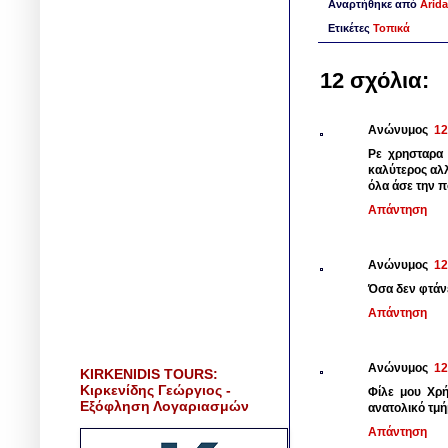
Αναρτήθηκε από
Arida
Ετικέτες
Τοπικά
12 σχόλια:
Ανώνυμος
12
Ρε χρησταρα 
καλύτερος αλλ
όλα άσε την π
Απάντηση
Ανώνυμος
12
Όσα δεν φτάνει
Απάντηση
Ανώνυμος
12
KIRKENIDIS TOURS:
Κιρκενίδης Γεώργιος -
Φίλε μου Χρή
Εξόφληση Λογαριασμών
ανατολικό τμή
Απάντηση