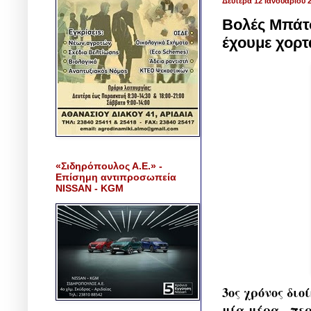
Δευτέρα 12 Ιανουαρίου 
Βολές Μπάτσ
έχουμε χορτ
«Σιδηρόπουλος Α.Ε.» -
Επίσημη αντιπροσωπεία
NISSAN - KGM
3ος χρόνος διο
μία μέρα , περ