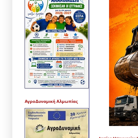
ΑγροΔυναμική Αλμωπίας