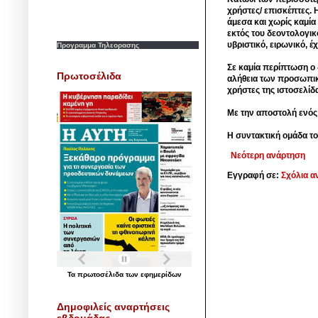
χρήστες/ επισκέπτες. 
άμεσα και χωρίς καμία
εκτός του δεοντολογικ
υβριστικό, ειρωνικό, 
Προγραμμα Τηλεορασης
Σε καμία περίπτωση ο δ
Πρωτοσέλιδα
αλήθεια των προσωπικ
χρήστες της ιστοσελίδ
Με την αποστολή ενός
Η συντακτική ομάδα το
Νεότερη ανάρτηση
Εγγραφή σε:
Σχόλια α
Τα
πρωτοσέλιδα
των
εφημερίδων
Δημοφιλείς αναρτήσεις
εβδομάδας