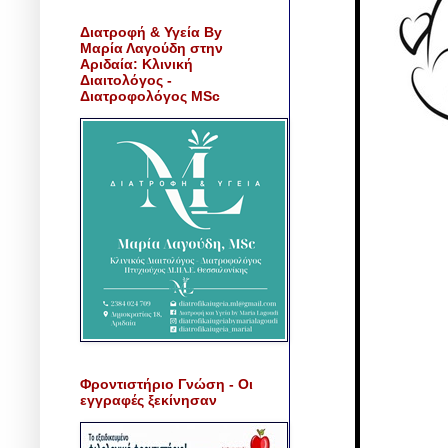
Διατροφή & Υγεία By
Μαρία Λαγούδη στην
Αριδαία: Κλινική
Διαιτολόγος -
Διατροφολόγος MSc
Φροντιστήριο Γνώση - Οι
εγγραφές ξεκίνησαν