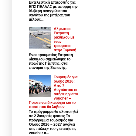
Εκτελεστική Επιτροπής της
ΕΠΣ ΠΕΛΛΑΣ με αφορμή την
θλιβερή αναγγελία του
θανάτου της μητέρας του
μέλους...
Αλμωπία:
Εκτροπή
δικύκλου με
έναν
τραυματία
στην Ξιφιανή
Ενας τραυματίας Εκτροπή
δίκυκλου σημειώθηκε το
πρωί της Πέμπτης, στα
φανάρια της Ξιφιανής.
Τουρισμός για
όλους 2026:
Από 7
Αυγούστου οι
αιτήσεις για το
voucher –
Ποιοι είναι δικαιούχοι και το
ποσό που θα λάβουν
Το πρόγραμμα θα υλοποιηθεί
σε 2 διακριτές φάσεις Το
πρόγραμμα Τουρισμός για
Όλους 2026 – 2027 ανοίγει
«τις πύλες» του για αιτήσεις
voucher α...