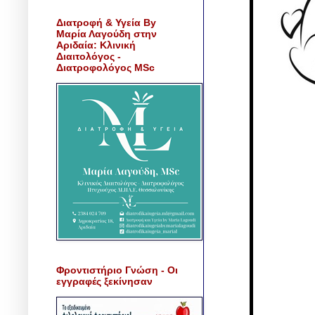
Διατροφή & Υγεία By
Μαρία Λαγούδη στην
Αριδαία: Κλινική
Διαιτολόγος -
Διατροφολόγος MSc
Φροντιστήριο Γνώση - Οι
εγγραφές ξεκίνησαν