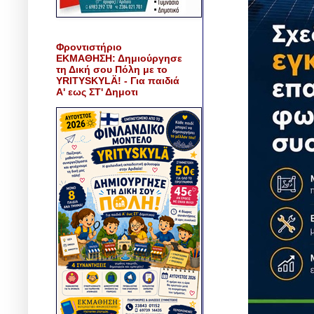
Φροντιστήριο
ΕΚΜΑΘΗΣΗ: Δημιούργησε
τη Δική σου Πόλη με το
YRITYSKYLÄ! - Για παιδιά
Α' εως ΣΤ' Δημοτι