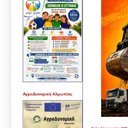
ΑγροΔυναμική Αλμωπίας