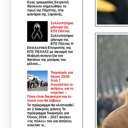
Ενας τραυματίας Εκτροπή
δίκυκλου σημειώθηκε το
πρωί της Πέμπτης, στα
φανάρια της Ξιφιανής.
Συλλυπητήριο
μήνυμα της
ΕΠΣ Πέλλας
Συλλυπητήριο
μήνυμα της
ΕΠΣ Πέλλας Η
Εκτελεστική Επιτροπής της
ΕΠΣ ΠΕΛΛΑΣ με αφορμή την
θλιβερή αναγγελία του
θανάτου της μητέρας του
μέλους...
Τουρισμός για
όλους 2026:
Από 7
Αυγούστου οι
αιτήσεις για το
voucher –
Ποιοι είναι δικαιούχοι και το
ποσό που θα λάβουν
Το πρόγραμμα θα υλοποιηθεί
σε 2 διακριτές φάσεις Το
πρόγραμμα Τουρισμός για
Όλους 2026 – 2027 ανοίγει
«τις πύλες» του για αιτήσεις
voucher α...