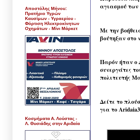
αγιασμού των 
Αποστόλης Μήνου:
Πρατήριο Υγρών
Καυσίμων - Υγραερίου -
Φόρτιση Ηλεκτροκίνητων
Οχημάτων - Μίνι Μάρκετ
Με την βοήθει
βούτηξαν στο 
Παρόν ήταν ο 
συνεργάτες το
πολιτευτής Μ
Δείτε το πλού
για το Aridaia3
Κοσμήματα Α. Λούστας -
Λ. Θυσιάδης στην Αριδαία