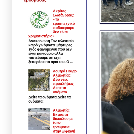
Ακρίτας
Σωσάνδρας:
«Το
ερασιτεχνικό
ποδόσφαιρο
δεν είναι
χρηματιστήριο»
Ανακοίνωση Τον τελευταίο
καιρό γινόμαστε μάρτυρες
ενός φαινόμενου που δεν
είναι καινούριο αλλά
πιστεύουμε ότι έχει
ξεπεράσει τα όριά του. Ο ...
Λουτρά Πόζαρ
Αλμωπίας:
Δύο νέες
προσλήψεις -
Δείτε τα
ονόματα
Δείτε τα ονόματα Δείτε τα
ονόματα:
Αλμωπία:
Εκτροπή
δικύκλου με
έναν
τραυματία
στην Ξιφιανή