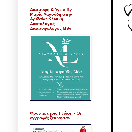
Διατροφή & Υγεία By
Μαρία Λαγούδη στην
Αριδαία: Κλινική
Διαιτολόγος -
Διατροφολόγος MSc
Φροντιστήριο Γνώση - Οι
εγγραφές ξεκίνησαν