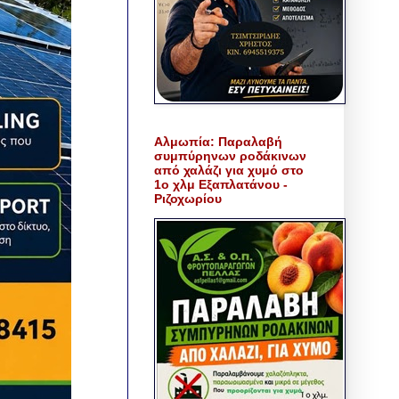
Αλμωπία: Παραλαβή
συμπύρηνων ροδάκινων
από χαλάζι για χυμό στο
1ο χλμ Εξαπλατάνου -
Ριζοχωρίου