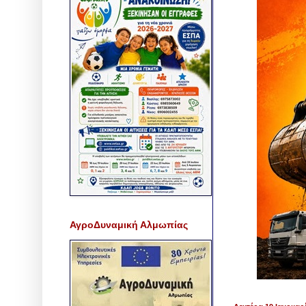
ΑγροΔυναμική Αλμωπίας