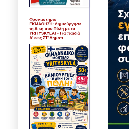
Φροντιστήριο
ΕΚΜΑΘΗΣΗ: Δημιούργησε
τη Δική σου Πόλη με το
YRITYSKYLÄ! - Για παιδιά
Α' εως ΣΤ' Δημοτι