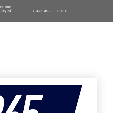
ess and
ity of
LEARN MORE
GOT IT