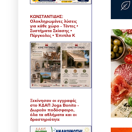
ΚΩΝΣΤΑΝΤΙΔΗΣ:
Ολοκληρωμένες λύσεις
για κάθε χώρο - Τέντες •
Συστήματα Σκίασης •
Πέργκολες • Έπιπλα Κ
Ξεκίνησαν οι εγγραφές
στο ΚΔΑΠ Joga Bonito -
Δωρεάν ποδόσφαιρο,
όλα τα αθλήματα και οι
δραστηριότητε