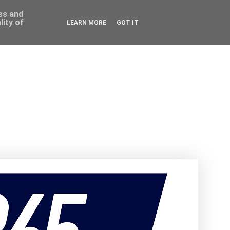
ess and
ity of
LEARN MORE
GOT IT