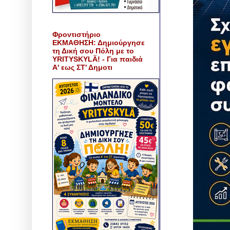
Φροντιστήριο
ΕΚΜΑΘΗΣΗ: Δημιούργησε
τη Δική σου Πόλη με το
YRITYSKYLÄ! - Για παιδιά
Α' εως ΣΤ' Δημοτι