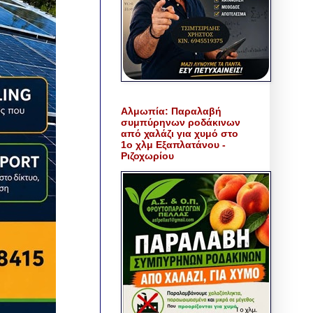
Αλμωπία: Παραλαβή
συμπύρηνων ροδάκινων
από χαλάζι για χυμό στο
1ο χλμ Εξαπλατάνου -
Ριζοχωρίου