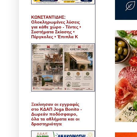
ΚΩΝΣΤΑΝΤΙΔΗΣ:
Ολοκληρωμένες λύσεις
για κάθε χώρο - Τέντες •
Συστήματα Σκίασης •
Πέργκολες • Έπιπλα Κ
Ξεκίνησαν οι εγγραφές
στο ΚΔΑΠ Joga Bonito -
Δωρεάν ποδόσφαιρο,
όλα τα αθλήματα και οι
δραστηριότητε