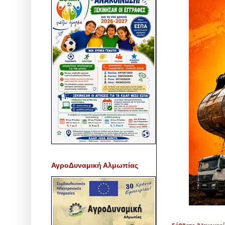
ΑγροΔυναμική Αλμωπίας