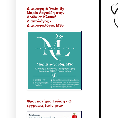
Διατροφή & Υγεία By
Μαρία Λαγούδη στην
Αριδαία: Κλινική
Διαιτολόγος -
Διατροφολόγος MSc
Φροντιστήριο Γνώση - Οι
εγγραφές ξεκίνησαν