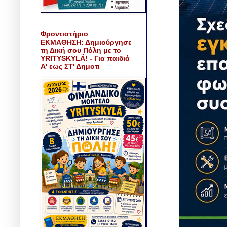
Φροντιστήριο
ΕΚΜΑΘΗΣΗ: Δημιούργησε
τη Δική σου Πόλη με το
YRITYSKYLÄ! - Για παιδιά
Α' εως ΣΤ' Δημοτι