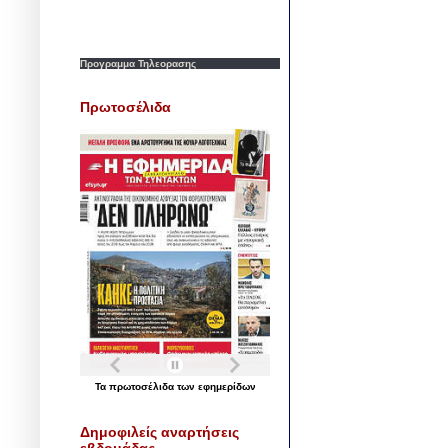
Προγραμμα Τηλεορασης
Πρωτοσέλιδα
Τα
πρωτοσέλιδα
των
εφημερίδων
Δημοφιλείς αναρτήσεις
εβδομάδας