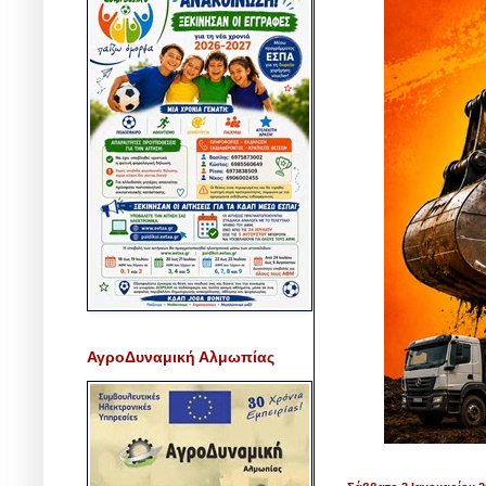
ΑγροΔυναμική Αλμωπίας