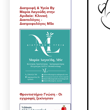
Διατροφή & Υγεία By
Μαρία Λαγούδη στην
Αριδαία: Κλινική
Διαιτολόγος -
Διατροφολόγος MSc
Φροντιστήριο Γνώση - Οι
εγγραφές ξεκίνησαν