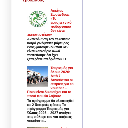
Ακρίτας
Σωσάνδρας:
«Το
ερασιτεχνικό
ποδόσφαιρο
δεν είναι
χρηματιστήριο»
Ανακοίνωση Τον τελευταίο
καιρό γινόμαστε μάρτυρες
ενός φαινόμενου που δεν
είναι καινούριο αλλά
πιστεύουμε ότι έχει
ξεπεράσει τα όριά του. Ο ...
Τουρισμός για
όλους 2026:
Από 7
Αυγούστου οι
αιτήσεις για το
voucher –
Ποιοι είναι δικαιούχοι και το
ποσό που θα λάβουν
Το πρόγραμμα θα υλοποιηθεί
σε 2 διακριτές φάσεις Το
πρόγραμμα Τουρισμός για
Όλους 2026 – 2027 ανοίγει
«τις πύλες» του για αιτήσεις
voucher α...