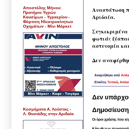
Αποστόλης Μήνου:
Αναστάτωση πρ
Πρατήριο Υγρών
Αριδαία.
Καυσίμων - Υγραερίου -
Φόρτιση Ηλεκτροκίνητων
Οχημάτων - Μίνι Μάρκετ
Συγκεκριμένα 
φωτιάς ξέσπασ
αστυνομία και
Δεν αναφέρθηκ
Αναρτήθηκε από
Arida
Ετικέτες
Τοπικά
,
Arida
Δεν υπάρχο
Δημοσίευση
Κοσμήματα Α. Λούστας -
Λ. Θυσιάδης στην Αριδαία
Οι όροι χρήσης που ισ
Κάτωθι των περισσοτέ