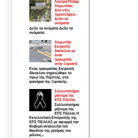
Λουτρά Πόζαρ
Αλμωπίας:
Δύο νέες
προσλήψεις -
Δείτε τα
ονόματα
Δείτε τα ονόματα Δείτε τα
ονόματα:
Αλμωπία:
Εκτροπή
δικύκλου με
έναν
τραυματία
στην Ξιφιανή
Ενας τραυματίας Εκτροπή
δίκυκλου σημειώθηκε το
πρωί της Πέμπτης, στα
φανάρια της Ξιφιανής.
Συλλυπητήριο
μήνυμα της
ΕΠΣ Πέλλας
Συλλυπητήριο
μήνυμα της
ΕΠΣ Πέλλας Η
Εκτελεστική Επιτροπής της
ΕΠΣ ΠΕΛΛΑΣ με αφορμή την
θλιβερή αναγγελία του
θανάτου της μητέρας του
μέλους...