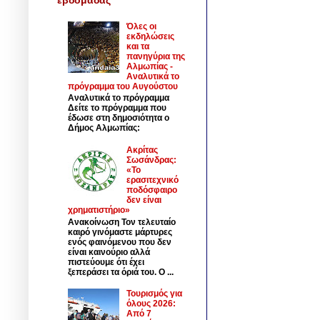
Όλες οι
εκδηλώσεις
και τα
πανηγύρια της
Αλμωπίας -
Αναλυτικά το
πρόγραμμα του Αυγούστου
Αναλυτικά το πρόγραμμα
Δείτε το πρόγραμμα που
έδωσε στη δημοσιότητα ο
Δήμος Αλμωπίας:
Ακρίτας
Σωσάνδρας:
«Το
ερασιτεχνικό
ποδόσφαιρο
δεν είναι
χρηματιστήριο»
Ανακοίνωση Τον τελευταίο
καιρό γινόμαστε μάρτυρες
ενός φαινόμενου που δεν
είναι καινούριο αλλά
πιστεύουμε ότι έχει
ξεπεράσει τα όριά του. Ο ...
Τουρισμός για
όλους 2026:
Από 7