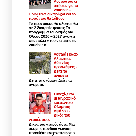
Αυγούστου οι
αιτήσεις για το
voucher –
Ποιοι είναι δικαιούχοι και το
ποσό που θα λάβουν
Το πρόγραμμα θα υλοποιηθεί
σε 2 διακριτές φάσεις Το
πρόγραμμα Τουρισμός για
Όλους 2026 – 2027 ανοίγει
«τις πύλες» του για αιτήσεις
voucher α...
Λουτρά Πόζαρ
Αλμωπίας:
Δύο νέες
προσλήψεις -
Δείτε τα
ονόματα
Δείτε τα ονόματα Δείτε τα
ονόματα:
Συνεχίζει το
μεταγραφικό
κρεσέντο ο
Όλυμπος
Αψάλου -
Δικός του
νεαρός άσος
Δικός του νεαρός άσος Μια
ακόμη σπουδαία νεανική
προσθήκη ενεργοποίησε ο