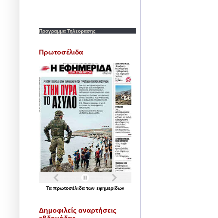
Προγραμμα Τηλεορασης
Πρωτοσέλιδα
Τα
πρωτοσέλιδα
των
εφημερίδων
Δημοφιλείς αναρτήσεις
εβδομάδας