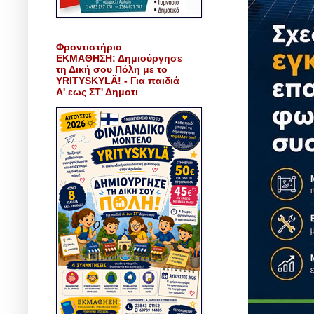
Φροντιστήριο
ΕΚΜΑΘΗΣΗ: Δημιούργησε
τη Δική σου Πόλη με το
YRITYSKYLÄ! - Για παιδιά
Α' εως ΣΤ' Δημοτι