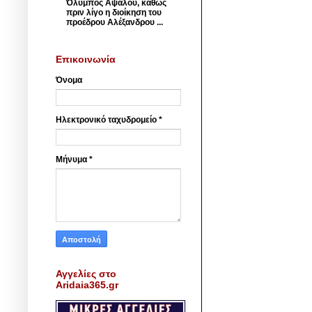
Όλυμπος Αψάλου, καθώς
πριν λίγο η διοίκηση του
προέδρου Αλέξανδρου ...
Επικοινωνία
Όνομα
Ηλεκτρονικό ταχυδρομείο
*
Μήνυμα
*
Αγγελίες στο
Aridaia365.gr