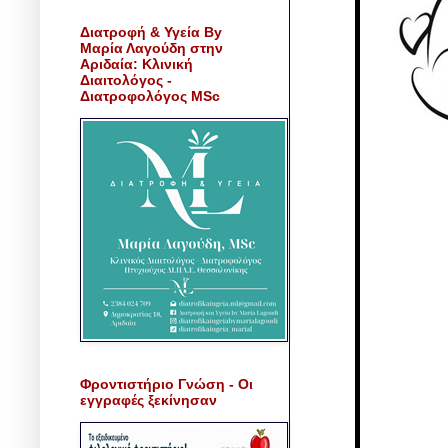
Διατροφή & Υγεία By
Μαρία Λαγούδη στην
Αριδαία: Κλινική
Διαιτολόγος -
Διατροφολόγος MSc
Φροντιστήριο Γνώση - Οι
εγγραφές ξεκίνησαν