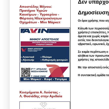
Δεν υπάρχο
Αποστόλης Μήνου:
Πρατήριο Υγρών
Δημοσίευση
Καυσίμων - Υγραερίου -
Φόρτιση Ηλεκτροκίνητων
Οι όροι χρήσης που ισ
Οχημάτων - Μίνι Μάρκετ
Κάτωθι των περισσοτέ
χρήστες/ επισκέπτες. 
άμεσα και χωρίς καμία
εκτός του δεοντολογικ
υβριστικό, ειρωνικό, 
Σε καμία περίπτωση ο δ
αλήθεια των προσωπικ
χρήστες της ιστοσελίδ
Με την αποστολή ενός
Η συντακτική ομάδα το
Κοσμήματα Α. Λούστας -
Λ. Θυσιάδης στην Αριδαία