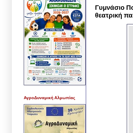
Γυμνάσιο Πο
θεατρική πα
ΑγροΔυναμική Αλμωπίας