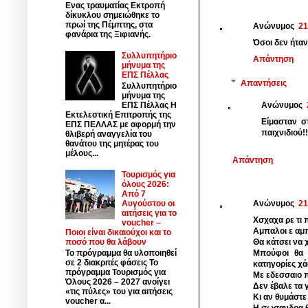
Ενας τραυματίας Εκτροπή
δίκυκλου σημειώθηκε το
πρωί της Πέμπτης, στα
Ανώνυμος
21
φανάρια της Ξιφιανής.
Όσοι δεν ήταν
Συλλυπητήριο
Απάντηση
μήνυμα της
ΕΠΣ Πέλλας
Απαντήσεις
Συλλυπητήριο
μήνυμα της
ΕΠΣ Πέλλας Η
Ανώνυμος
Εκτελεστική Επιτροπής της
Είμασταν σ
ΕΠΣ ΠΕΛΛΑΣ με αφορμή την
παιχνιδιού!
θλιβερή αναγγελία του
θανάτου της μητέρας του
μέλους...
Απάντηση
Τουρισμός για
όλους 2026:
Από 7
Αυγούστου οι
Ανώνυμος
21
αιτήσεις για το
Χσχαχα ρε τι 
voucher –
Αμπαλοι ε αμ
Ποιοι είναι δικαιούχοι και το
ποσό που θα λάβουν
Θα κάτσει να 
Μπούφοι θα π
Το πρόγραμμα θα υλοποιηθεί
σε 2 διακριτές φάσεις Το
κατηγορίες χάσ
πρόγραμμα Τουρισμός για
Με εδεσσαιο 
Όλους 2026 – 2027 ανοίγει
Δεν έβαλε τα 
«τις πύλες» του για αιτήσεις
Κι αν θυμάστε
voucher α...