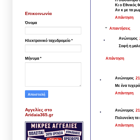
Η σωσανδρα θ
Κι ο Εθνικός θ
Αν κ με τα μω
Επικοινωνία
Απάντηση
Όνομα
Απαντήσεις
Ανώνυμος
Ηλεκτρονικό ταχυδρομείο
*
Σοφή η μαλα
Απάντηση
Μήνυμα
*
Ανώνυμος
21
Με ένα τυχερό
Απάντηση
Αγγελίες στο
Ανώνυμος
21
Aridaia365.gr
Πολυνείκη τα 
Απάντηση