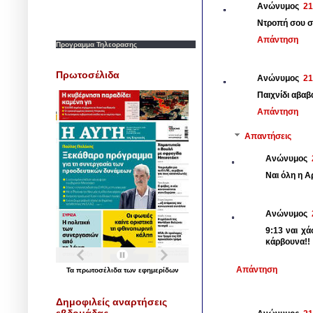
Ανώνυμος
21
Ντροπή σου 
Απάντηση
Προγραμμα Τηλεορασης
Πρωτοσέλιδα
Ανώνυμος
21
Παιχνίδι αβαβ
Απάντηση
Απαντήσεις
Ανώνυμος
Ναι όλη η Α
Ανώνυμος
9:13 ναι χ
κάρβουνα!!
Απάντηση
Τα
πρωτοσέλιδα
των
εφημερίδων
Δημοφιλείς αναρτήσεις
εβδομάδας