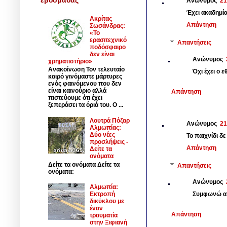
Ανώνυμος
21
Έχει ακαδημία 
Ακρίτας
Απάντηση
Σωσάνδρας:
«Το
ερασιτεχνικό
Απαντήσεις
ποδόσφαιρο
δεν είναι
Ανώνυμος
χρηματιστήριο»
Ανακοίνωση Τον τελευταίο
Όχι έχει ο 
καιρό γινόμαστε μάρτυρες
ενός φαινόμενου που δεν
είναι καινούριο αλλά
Απάντηση
πιστεύουμε ότι έχει
ξεπεράσει τα όριά του. Ο ...
Λουτρά Πόζαρ
Ανώνυμος
21
Αλμωπίας:
Δύο νέες
Το παιχνίδι δ
προσλήψεις -
Απάντηση
Δείτε τα
ονόματα
Δείτε τα ονόματα Δείτε τα
Απαντήσεις
ονόματα:
Ανώνυμος
Αλμωπία:
Συμφωνώ απ
Εκτροπή
δικύκλου με
έναν
Απάντηση
τραυματία
στην Ξιφιανή