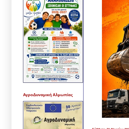
ΑγροΔυναμική Αλμωπίας