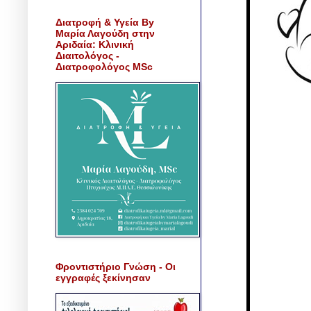
Διατροφή & Υγεία By
Μαρία Λαγούδη στην
Αριδαία: Κλινική
Διαιτολόγος -
Διατροφολόγος MSc
Φροντιστήριο Γνώση - Οι
εγγραφές ξεκίνησαν