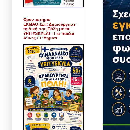
Φροντιστήριο
ΕΚΜΑΘΗΣΗ: Δημιούργησε
τη Δική σου Πόλη με το
YRITYSKYLÄ! - Για παιδιά
Α' εως ΣΤ' Δημοτι