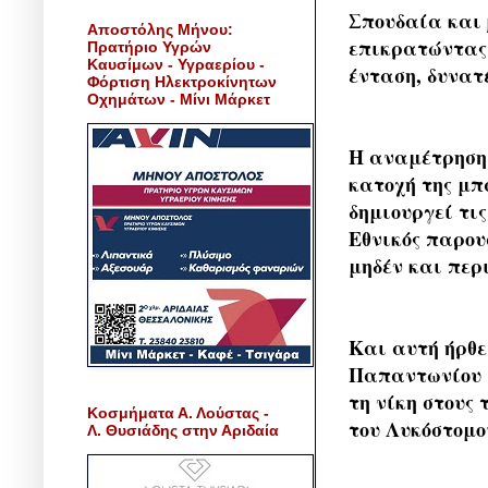
Σπουδαία και 
Αποστόλης Μήνου:
επικρατώντας 
Πρατήριο Υγρών
Καυσίμων - Υγραερίου -
ένταση, δυνατ
Φόρτιση Ηλεκτροκίνητων
Οχημάτων - Μίνι Μάρκετ
Η αναμέτρηση 
κατοχή της μπ
δημιουργεί τις
Εθνικός παρου
μηδέν και περι
Και αυτή ήρθε 
Παπαντωνίου μ
τη νίκη στους
Κοσμήματα Α. Λούστας -
του Λυκόστομο
Λ. Θυσιάδης στην Αριδαία