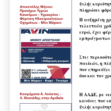
ψιλής κυριότη
Αποστόλης Μήνου:
πληρώσει φόρο
Πρατήριο Υγρών
Καυσίμων - Υγραερίου -
Η αυξημένη χρ
Φόρτιση Ηλεκτροκίνητων
Οχημάτων - Μίνι Μάρκετ
τελευταία χρό
ευρώ, έχει φέ
εμπράγματων δ
Στις περισσότ
παιδιών, η πλ
που επηρεάζει
όσο και τον χ
Η ΑΑΔΕ, με νε
Κοσμήματα Α. Λούστας -
Λ. Θυσιάδης στην Αριδαία
κανόνες που ι
ψιλής κυριότη