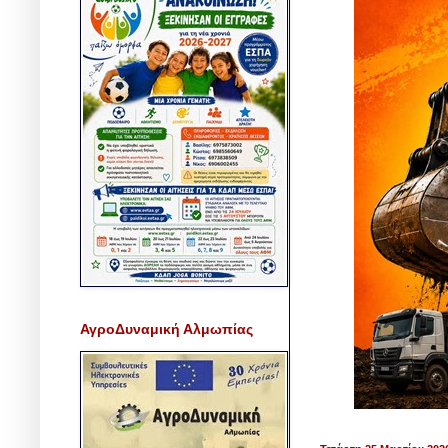
ΑγροΔυναμική Αλμωπίας