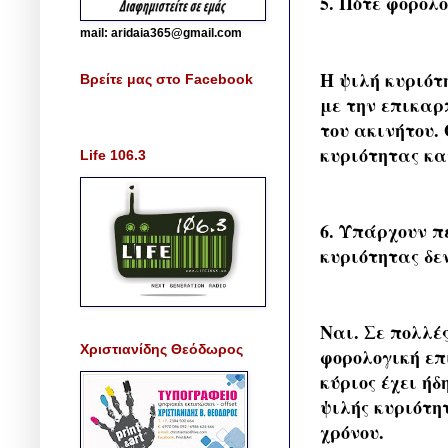
5. Πότε φορολο
mail: aridaia365@gmail.com
Η ψιλή κυριότ
Βρείτε μας στο Facebook
με την επικαρ
του ακινήτου.
κυριότητας κα
Life 106.3
6. Υπάρχουν π
κυριότητας δε
Ναι. Σε πολλέ
Χριστιανίδης Θεόδωρος
φορολογική επ
κύριος έχει ή
ψιλής κυριότη
χρόνου.