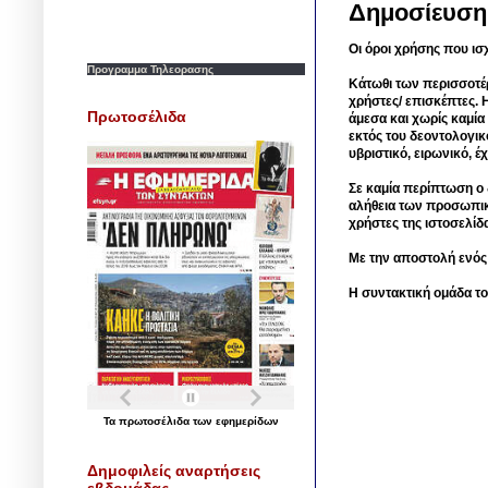
Δημοσίευση
Οι όροι χρήσης που ισ
Προγραμμα Τηλεορασης
Κάτωθι των περισσοτέ
χρήστες/ επισκέπτες. 
Πρωτοσέλιδα
άμεσα και χωρίς καμία
εκτός του δεοντολογικ
υβριστικό, ειρωνικό, 
Σε καμία περίπτωση ο δ
αλήθεια των προσωπικ
χρήστες της ιστοσελίδ
Με την αποστολή ενός
Η συντακτική ομάδα το
Τα
πρωτοσέλιδα
των
εφημερίδων
Δημοφιλείς αναρτήσεις
εβδομάδας