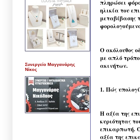
πληρώσει φόρο
ηλικία του επ
μεταβίβασης τ
φορολογούμενο
Ο ακόλουθος ο
με απλό τρόπο
ακινήτων.
Συνεργείο Μαγγανάρης
Νίκος
1. Πώς υπολογ
Η αξία της επ
κυριότητας το
επικαρπωτή. Ό
αξία της επικ