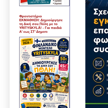
Φροντιστήριο
ΕΚΜΑΘΗΣΗ: Δημιούργησε
τη Δική σου Πόλη με το
YRITYSKYLÄ! - Για παιδιά
Α' εως ΣΤ' Δημοτι