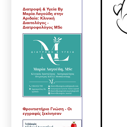
Διατροφή & Υγεία By
Μαρία Λαγούδη στην
Αριδαία: Κλινική
Διαιτολόγος -
Διατροφολόγος MSc
Φροντιστήριο Γνώση - Οι
εγγραφές ξεκίνησαν