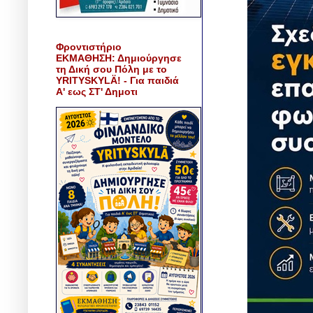
Φροντιστήριο
ΕΚΜΑΘΗΣΗ: Δημιούργησε
τη Δική σου Πόλη με το
YRITYSKYLÄ! - Για παιδιά
Α' εως ΣΤ' Δημοτι