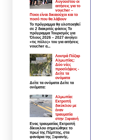
Αυγούστου οι
αιτήσεις για το
voucher –
Ποιοι είναι δικαιούχοι και το
ποσό που θα λάβουν
Το πρόγραμμα θα υλοποιηθεί
σε 2 διακριτές φάσεις Το
πρόγραμμα Τουρισμός για
Όλους 2026 – 2027 ανοίγει
«τις πύλες» του για αιτήσεις
voucher α...
Λουτρά Πόζαρ
Αλμωπίας:
Δύο νέες
προσλήψεις -
Δείτε τα
ονόματα
Δείτε τα ονόματα Δείτε τα
ονόματα:
Αλμωπία:
Εκτροπή
δικύκλου με
έναν
τραυματία
στην Ξιφιανή
Ενας τραυματίας Εκτροπή
δίκυκλου σημειώθηκε το
πρωί της Πέμπτης, στα
φανάρια της Ξιφιανής.