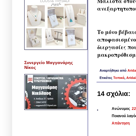
Μάλιστα στους
ανεξαρτητοπο
Το μόνο βέβαιο
αποφασισμένος
διεργασίες πο
μακροπρόθεσμο
Συνεργείο Μαγγανάρης
Νίκος
Αναρτήθηκε από
Arida
Ετικέτες
Τοπικά
,
Arida
14 σχόλια:
Ανώνυμος
22
Ποιανού λαγός
Απάντηση