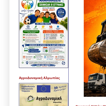
ΑγροΔυναμική Αλμωπίας