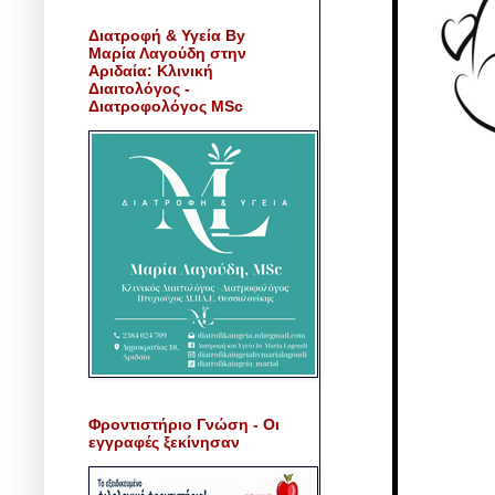
Διατροφή & Υγεία By
Μαρία Λαγούδη στην
Αριδαία: Κλινική
Διαιτολόγος -
Διατροφολόγος MSc
Φροντιστήριο Γνώση - Οι
εγγραφές ξεκίνησαν