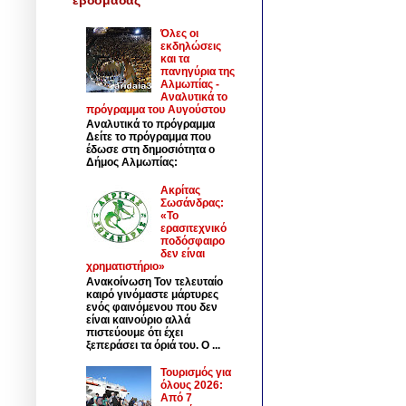
Όλες οι
εκδηλώσεις
και τα
πανηγύρια της
Αλμωπίας -
Αναλυτικά το
πρόγραμμα του Αυγούστου
Αναλυτικά το πρόγραμμα
Δείτε το πρόγραμμα που
έδωσε στη δημοσιότητα ο
Δήμος Αλμωπίας:
Ακρίτας
Σωσάνδρας:
«Το
ερασιτεχνικό
ποδόσφαιρο
δεν είναι
χρηματιστήριο»
Ανακοίνωση Τον τελευταίο
καιρό γινόμαστε μάρτυρες
ενός φαινόμενου που δεν
είναι καινούριο αλλά
πιστεύουμε ότι έχει
ξεπεράσει τα όριά του. Ο ...
Τουρισμός για
όλους 2026:
Από 7