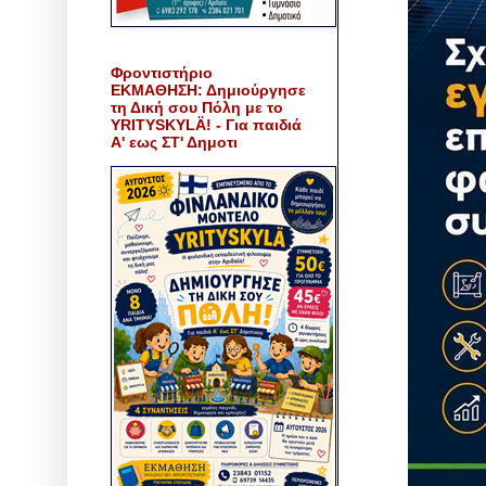
Φροντιστήριο
ΕΚΜΑΘΗΣΗ: Δημιούργησε
τη Δική σου Πόλη με το
YRITYSKYLÄ! - Για παιδιά
Α' εως ΣΤ' Δημοτι