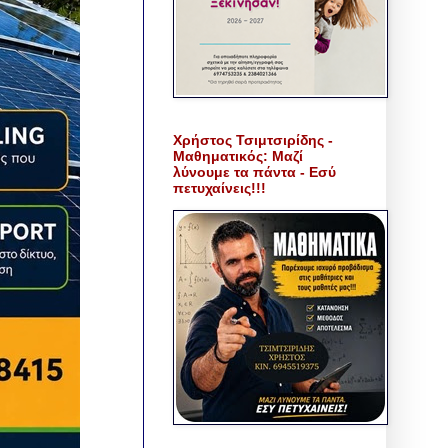
Χρήστος Τσιμτσιρίδης -
Μαθηματικός: Μαζί
λύνουμε τα πάντα - Εσύ
πετυχαίνεις!!!