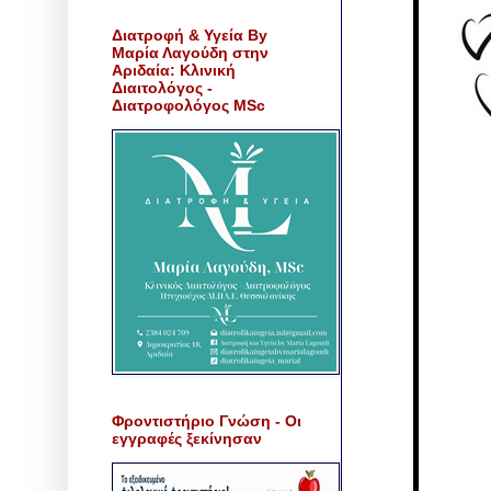
Διατροφή & Υγεία By
Μαρία Λαγούδη στην
Αριδαία: Κλινική
Διαιτολόγος -
Διατροφολόγος MSc
Φροντιστήριο Γνώση - Οι
εγγραφές ξεκίνησαν