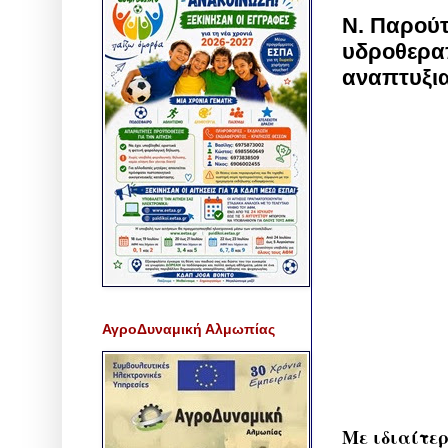
Ν. Παρούτ
υδροθεραπ
αναπτυξι
ΑγροΔυναμική Αλμωπίας
Με ιδιαίτερ