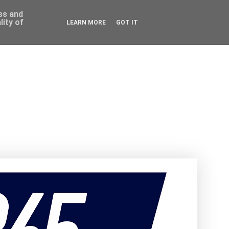
ess and
ity of
LEARN MORE
GOT IT