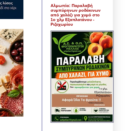
Αλμωπία: Παραλαβή
συμπύρηνων ροδάκινων
από χαλάζι για χυμό στο
1ο χλμ Εξαπλατάνου -
Ριζοχωρίου