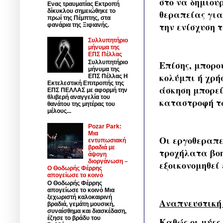
στο να δημιου
Ενας τραυματίας Εκτροπή
δίκυκλου σημειώθηκε το
θεραπείας για
πρωί της Πέμπτης, στα
την ενίσχυση 
φανάρια της Ξιφιανής.
Συλλυπητήριο
μήνυμα της
ΕΠΣ Πέλλας
Επίσης, μπορο
Συλλυπητήριο
μήνυμα της
κολύμπι ή χρή
ΕΠΣ Πέλλας Η
Εκτελεστική Επιτροπής της
άσκηση μπορεί
ΕΠΣ ΠΕΛΛΑΣ με αφορμή την
θλιβερή αναγγελία του
καταστροφή τω
θανάτου της μητέρας του
μέλους...
Pozar Park:
Μια
Οι εργοθεραπε
εντυπωσιακή
βραδιά με
τροχήλατα βοη
άψογη
διοργάνωση –
εξοικονομηθεί
Ο Θοδωρής Φέρρης
απογείωσε το κοινό
Ο Θοδωρής Φέρρης
απογείωσε το κοινό Μια
ξεχωριστή καλοκαιρινή
Αναπνευστική
βραδιά, γεμάτη μουσική,
συναίσθημα και διασκέδαση,
έζησε το βράδυ του
Καθώς οι μύες