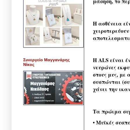
μάσηση, το πε
Η ασθένεια εί
χειροτερεύουν 
αποτελεσματικ
Η ALS είναι έ
Συνεργείο Μαγγανάρης
Νίκος
νευρώνες εκφυ
στους μυς, με
συσπώνται (συ
χάνει την ικαν
Τα πρώιμα συ
• Μυϊκές συσπά