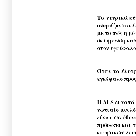
Τα νευρικά κ
ονομάζονται έ
με το πώς η μ
σκλήρυνση κατ
στον εγκέφαλο
Όταν τα έλυτρ
εγκέφαλο προ
Η ALS διασπά 
νωτιαίο μυελό
είναι υπεύθυν
πρόσωπο και τ
κινητικών λει