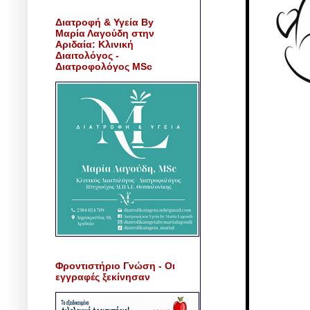
Διατροφή & Υγεία By
Μαρία Λαγούδη στην
Αριδαία: Κλινική
Διαιτολόγος -
Διατροφολόγος MSc
Φροντιστήριο Γνώση - Οι
εγγραφές ξεκίνησαν