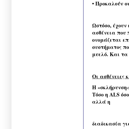
• Προκαλούν ο
Ωστόσο, έχουν
ασθένεια που 
ονομάζεται επί
συστήματος πο
μυελό. Και τα
Οι ασθένειες 
Η «σκλήρυνση-s
Τόσο η ALS όσ
αλλά η
διαδικασία γι