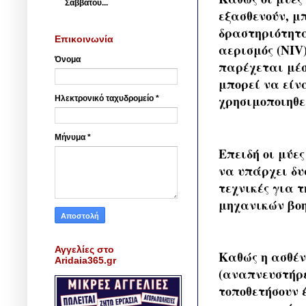
Σαββάτου...
εξασθενούν, μ
δραστηριότητα
Επικοινωνία
αερισμός (NIV
Όνομα
παρέχεται μέσ
μπορεί να είν
χρησιμοποιηθε
Ηλεκτρονικό ταχυδρομείο
*
Μήνυμα
*
Επειδή οι μύε
να υπάρχει δυ
τεχνικές για 
μηχανικών βοη
Αγγελίες στο
Καθώς η ασθέν
Aridaia365.gr
(αναπνευστήρε
τοποθετήσουν 