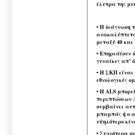
έλυτρα της μυ
• Η διάγνωση 
ανακαλύπτεται
μεταξύ 40 και 
• Επηρεάζουν 
γυναίκες απ’ ό
• Η ΣΚΠ είναι 
εθνολογικές ομ
• Η ALS μπορε
περιπτώσεων A
συμβαίνει αυτ
μπαμπάς ή ο α
υψηλότερο κίν
• Συχνότερα σ