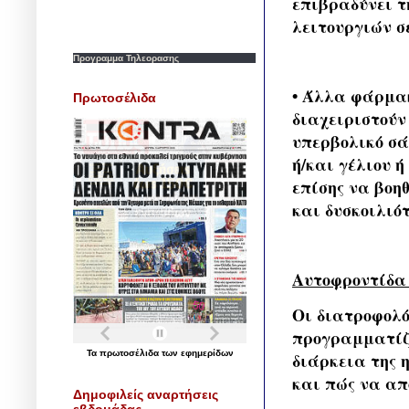
επιβραδύνει τ
λειτουργιών σ
Προγραμμα Τηλεορασης
• Άλλα φάρμακ
Πρωτοσέλιδα
διαχειριστούν
υπερβολικό σά
ή/και γέλιου 
επίσης να βοη
και δυσκοιλιό
Αυτοφροντίδα 
Οι διατροφολό
προγραμματίζ
Τα
πρωτοσέλιδα
των
εφημερίδων
διάρκεια της 
και πώς να απ
Δημοφιλείς αναρτήσεις
εβδομάδας