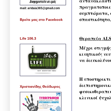
αντανακλαστικ
πραγματοποιεί
mail: aridaia365@gmail.com
συμπτώματα, ό
σπαστικότητα,
Βρείτε μας στο Facebook
Θεραπεία AL
Life 106.3
Μέχρι στιγμής
κινητικούς νε
να διευκολύνο
Η υποστηρικτι
διεπιστημονικ
Χριστιανίδης Θεόδωρος
φυσικοθεραπευ
κλινικοί ψυχολ