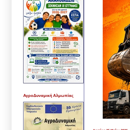
ΑγροΔυναμική Αλμωπίας