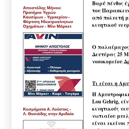
Βαρύ πένθος έ
Αποστόλης Μήνου:
του Παρασκευά
Πρατήριο Υγρών
από πολυετή μ
Καυσίμων - Υγραερίου -
Φόρτιση Ηλεκτροκίνητων
κινητικού νευ
Οχημάτων - Μίνι Μάρκετ
Ο παλαίμαχος 
Δευτέρας 25 Μ
νοσοκομείου Δ
Τι είναι η Αμ
Η Αμυοτροφική
Lou Gehrig, εί
κινητικούς νε
Κοσμήματα Α. Λούστας -
Λ. Θυσιάδης στην Αριδαία
νωτιαίου μυελο
είναι εκείνοι