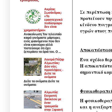
Ακρίτας
Σε περίπτωση π
Σωσάνδρας:
«Το
προτείνουν την
ερασιτεχνικό
κίνδυνο πνιγμ
ποδόσφαιρο
δεν είναι
υγρών στους π
χρηματιστήριο»
Ανακοίνωση Τον τελευταίο
καιρό γινόμαστε μάρτυρες
ενός φαινόμενου που δεν
είναι καινούριο αλλά
πιστεύουμε ότι έχει
Αποκατάστασ
ξεπεράσει τα όριά του. Ο ...
Ένα σχέδιο θε
Λουτρά Πόζαρ
Αλμωπίας:
Η αποκατάστασ
Δύο νέες
προσλήψεις -
σημαντικό κομ
Δείτε τα
ονόματα
Δείτε τα ονόματα Δείτε τα
ονόματα:
Φυσικοθεραπε
Αλμωπία:
Εκτροπή
Η φυσικοθεραπ
δικύκλου με
έναν
και η ανεξαρτ
τραυματία
στην Ξιφιανή