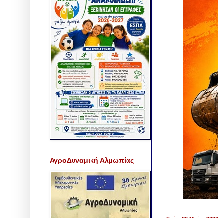
ΑγροΔυναμική Αλμωπίας