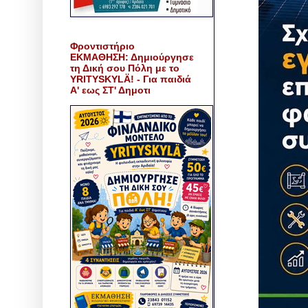
Φροντιστήριο
ΕΚΜΑΘΗΣΗ: Δημιούργησε
τη Δική σου Πόλη με το
YRITYSKYLÄ! - Για παιδιά
Α' εως ΣΤ' Δημοτι