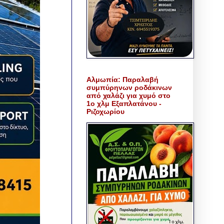
Αλμωπία: Παραλαβή
συμπύρηνων ροδάκινων
από χαλάζι για χυμό στο
1ο χλμ Εξαπλατάνου -
Ριζοχωρίου