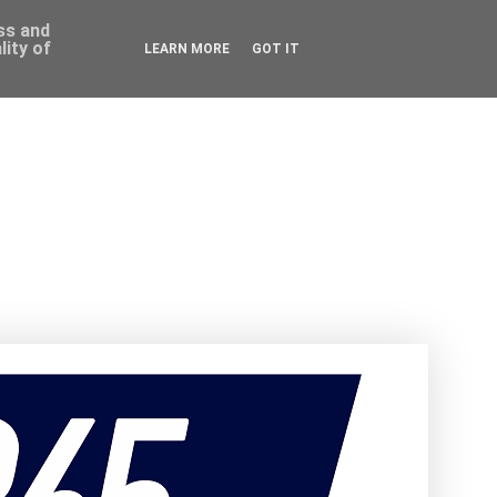
ess and
ity of
LEARN MORE
GOT IT