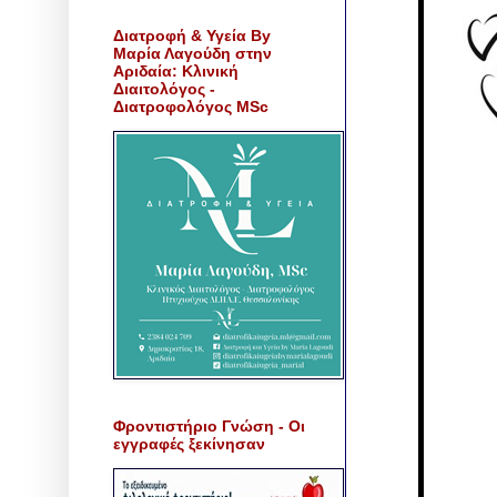
Διατροφή & Υγεία By
Μαρία Λαγούδη στην
Αριδαία: Κλινική
Διαιτολόγος -
Διατροφολόγος MSc
Φροντιστήριο Γνώση - Οι
εγγραφές ξεκίνησαν