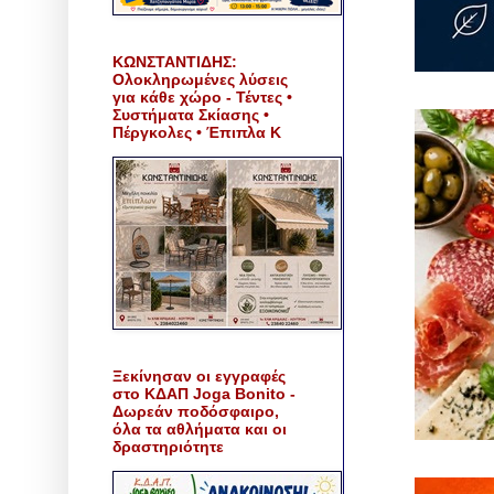
ΚΩΝΣΤΑΝΤΙΔΗΣ:
Ολοκληρωμένες λύσεις
για κάθε χώρο - Τέντες •
Συστήματα Σκίασης •
Πέργκολες • Έπιπλα Κ
Ξεκίνησαν οι εγγραφές
στο ΚΔΑΠ Joga Bonito -
Δωρεάν ποδόσφαιρο,
όλα τα αθλήματα και οι
δραστηριότητε