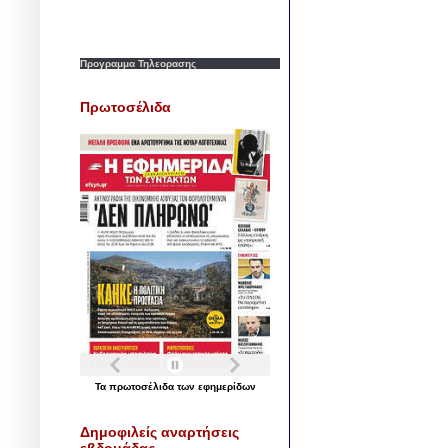
Προγραμμα Τηλεορασης
Πρωτοσέλιδα
Τα
πρωτοσέλιδα
των
εφημερίδων
Δημοφιλείς αναρτήσεις
εβδομάδας