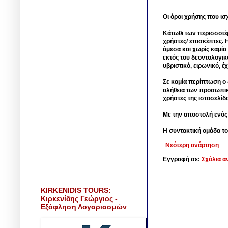
Οι όροι χρήσης που ισ
Κάτωθι των περισσοτέ
χρήστες/ επισκέπτες. 
άμεσα και χωρίς καμία
εκτός του δεοντολογικ
υβριστικό, ειρωνικό, 
Σε καμία περίπτωση ο δ
αλήθεια των προσωπικ
χρήστες της ιστοσελίδ
Με την αποστολή ενός
Η συντακτική ομάδα το
Νεότερη ανάρτηση
Εγγραφή σε:
Σχόλια α
KIRKENIDIS TOURS:
Κιρκενίδης Γεώργιος -
Εξόφληση Λογαριασμών