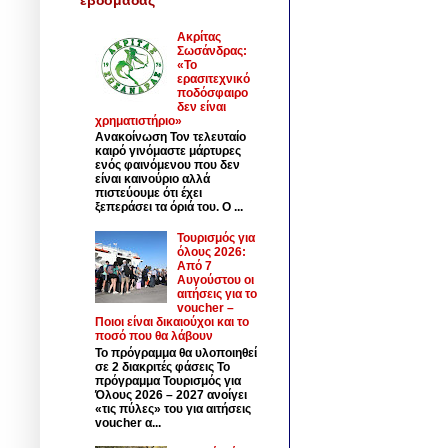
Ακρίτας
Σωσάνδρας:
«Το
ερασιτεχνικό
ποδόσφαιρο
δεν είναι
χρηματιστήριο»
Ανακοίνωση Τον τελευταίο
καιρό γινόμαστε μάρτυρες
ενός φαινόμενου που δεν
είναι καινούριο αλλά
πιστεύουμε ότι έχει
ξεπεράσει τα όριά του. Ο ...
Τουρισμός για
όλους 2026:
Από 7
Αυγούστου οι
αιτήσεις για το
voucher –
Ποιοι είναι δικαιούχοι και το
ποσό που θα λάβουν
Το πρόγραμμα θα υλοποιηθεί
σε 2 διακριτές φάσεις Το
πρόγραμμα Τουρισμός για
Όλους 2026 – 2027 ανοίγει
«τις πύλες» του για αιτήσεις
voucher α...