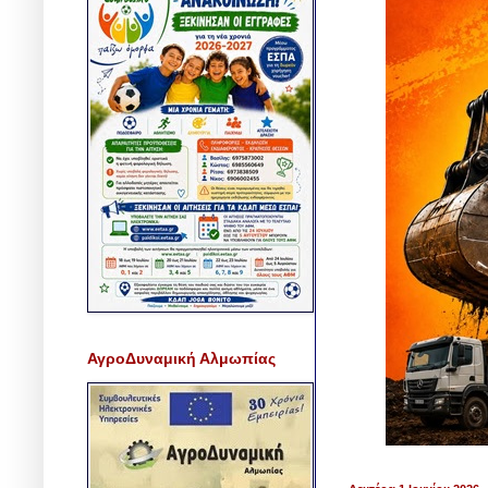
ΑγροΔυναμική Αλμωπίας