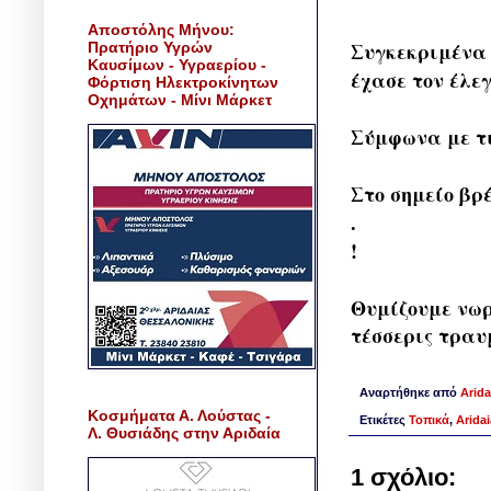
Αποστόλης Μήνου:
Συγκεκριμένα 
Πρατήριο Υγρών
Καυσίμων - Υγραερίου -
έχασε τον έλεγ
Φόρτιση Ηλεκτροκίνητων
Οχημάτων - Μίνι Μάρκετ
Σύμφωνα με τι
Στο σημείο βρ
.
!
Θυμίζουμε νωρ
τέσσερις τραυ
Αναρτήθηκε από
Arida
Κοσμήματα Α. Λούστας -
Ετικέτες
Τοπικά
,
Arida
Λ. Θυσιάδης στην Αριδαία
1 σχόλιο: