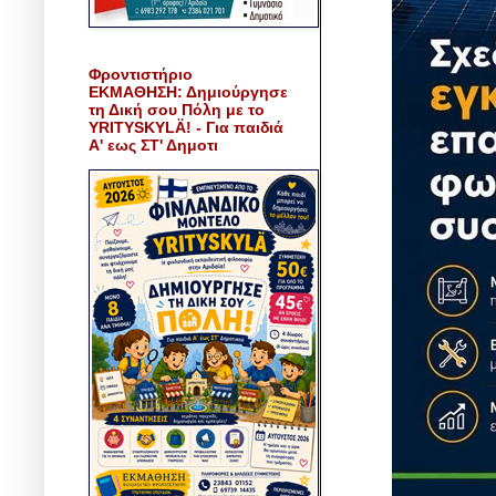
Φροντιστήριο
ΕΚΜΑΘΗΣΗ: Δημιούργησε
τη Δική σου Πόλη με το
YRITYSKYLÄ! - Για παιδιά
Α' εως ΣΤ' Δημοτι