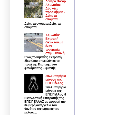
Λουτρά Πόζαρ
Αλμωπίας:
Δύο νέες
προσλήψεις -
Δείτε τα
ονόματα
Δείτε τα ονόματα Δείτε τα
ονόματα:
Αλμωπία:
Εκτροπή
δικύκλου με
έναν
τραυματία
στην Ξιφιανή
Ενας τραυματίας Εκτροπή
δίκυκλου σημειώθηκε το
πρωί της Πέμπτης, στα
φανάρια της Ξιφιανής.
Συλλυπητήριο
μήνυμα της
ΕΠΣ Πέλλας
Συλλυπητήριο
μήνυμα της
ΕΠΣ Πέλλας Η
Εκτελεστική Επιτροπής της
ΕΠΣ ΠΕΛΛΑΣ με αφορμή την
θλιβερή αναγγελία του
θανάτου της μητέρας του
μέλους...