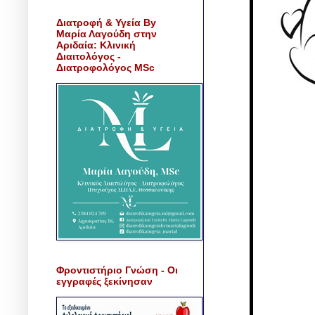
Διατροφή & Υγεία By
Μαρία Λαγούδη στην
Αριδαία: Κλινική
Διαιτολόγος -
Διατροφολόγος MSc
Φροντιστήριο Γνώση - Οι
εγγραφές ξεκίνησαν