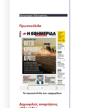
Προγραμμα Τηλεορασης
Πρωτοσέλιδα
Τα
πρωτοσέλιδα
των
εφημερίδων
Δημοφιλείς αναρτήσεις
εβδομάδας