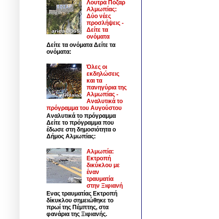
Λουτρά Πόζαρ
Αλμωπίας:
Δύο νέες
προσλήψεις -
Δείτε τα
ονόματα
Δείτε τα ονόματα Δείτε τα
ονόματα:
Όλες οι
εκδηλώσεις
και τα
πανηγύρια της
Αλμωπίας -
Αναλυτικά το
πρόγραμμα του Αυγούστου
Αναλυτικά το πρόγραμμα
Δείτε το πρόγραμμα που
έδωσε στη δημοσιότητα ο
Δήμος Αλμωπίας:
Αλμωπία:
Εκτροπή
δικύκλου με
έναν
τραυματία
στην Ξιφιανή
Ενας τραυματίας Εκτροπή
δίκυκλου σημειώθηκε το
πρωί της Πέμπτης, στα
φανάρια της Ξιφιανής.