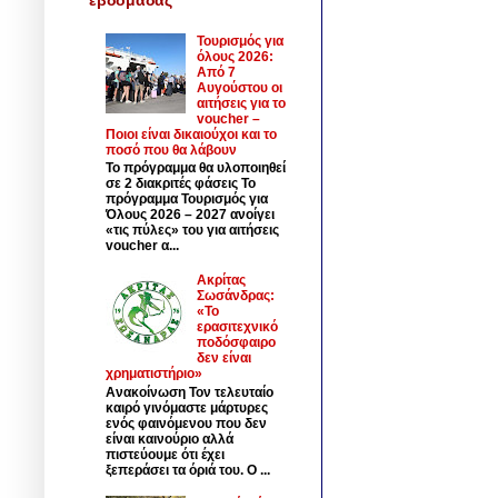
Τουρισμός για
όλους 2026:
Από 7
Αυγούστου οι
αιτήσεις για το
voucher –
Ποιοι είναι δικαιούχοι και το
ποσό που θα λάβουν
Το πρόγραμμα θα υλοποιηθεί
σε 2 διακριτές φάσεις Το
πρόγραμμα Τουρισμός για
Όλους 2026 – 2027 ανοίγει
«τις πύλες» του για αιτήσεις
voucher α...
Ακρίτας
Σωσάνδρας:
«Το
ερασιτεχνικό
ποδόσφαιρο
δεν είναι
χρηματιστήριο»
Ανακοίνωση Τον τελευταίο
καιρό γινόμαστε μάρτυρες
ενός φαινόμενου που δεν
είναι καινούριο αλλά
πιστεύουμε ότι έχει
ξεπεράσει τα όριά του. Ο ...