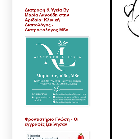
Διατροφή & Υγεία By
Μαρία Λαγούδη στην
Αριδαία: Κλινική
Διαιτολόγος -
Διατροφολόγος MSc
Φροντιστήριο Γνώση - Οι
εγγραφές ξεκίνησαν