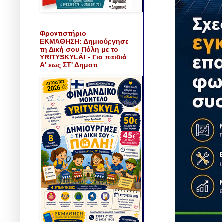
Φροντιστήριο
ΕΚΜΑΘΗΣΗ: Δημιούργησε
τη Δική σου Πόλη με το
YRITYSKYLÄ! - Για παιδιά
Α' εως ΣΤ' Δημοτι