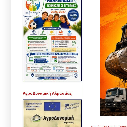
ΑγροΔυναμική Αλμωπίας