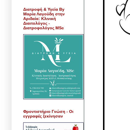
Διατροφή & Υγεία By
Μαρία Λαγούδη στην
Αριδαία: Κλινική
Διαιτολόγος -
Διατροφολόγος MSc
Φροντιστήριο Γνώση - Οι
εγγραφές ξεκίνησαν