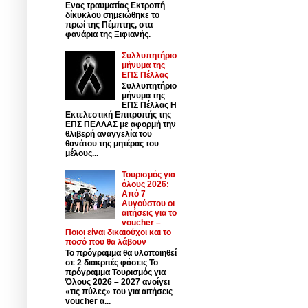
Ενας τραυματίας Εκτροπή
δίκυκλου σημειώθηκε το
πρωί της Πέμπτης, στα
φανάρια της Ξιφιανής.
Συλλυπητήριο
μήνυμα της
ΕΠΣ Πέλλας
Συλλυπητήριο
μήνυμα της
ΕΠΣ Πέλλας Η
Εκτελεστική Επιτροπής της
ΕΠΣ ΠΕΛΛΑΣ με αφορμή την
θλιβερή αναγγελία του
θανάτου της μητέρας του
μέλους...
Τουρισμός για
όλους 2026:
Από 7
Αυγούστου οι
αιτήσεις για το
voucher –
Ποιοι είναι δικαιούχοι και το
ποσό που θα λάβουν
Το πρόγραμμα θα υλοποιηθεί
σε 2 διακριτές φάσεις Το
πρόγραμμα Τουρισμός για
Όλους 2026 – 2027 ανοίγει
«τις πύλες» του για αιτήσεις
voucher α...