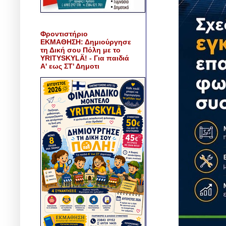
Φροντιστήριο
ΕΚΜΑΘΗΣΗ: Δημιούργησε
τη Δική σου Πόλη με το
YRITYSKYLÄ! - Για παιδιά
Α' εως ΣΤ' Δημοτι