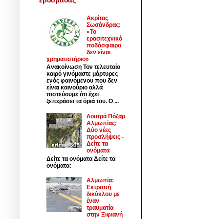
Ακρίτας
Σωσάνδρας:
«Το
ερασιτεχνικό
ποδόσφαιρο
δεν είναι
χρηματιστήριο»
Ανακοίνωση Τον τελευταίο
καιρό γινόμαστε μάρτυρες
ενός φαινόμενου που δεν
είναι καινούριο αλλά
πιστεύουμε ότι έχει
ξεπεράσει τα όριά του. Ο ...
Λουτρά Πόζαρ
Αλμωπίας:
Δύο νέες
προσλήψεις -
Δείτε τα
ονόματα
Δείτε τα ονόματα Δείτε τα
ονόματα:
Αλμωπία:
Εκτροπή
δικύκλου με
έναν
τραυματία
στην Ξιφιανή