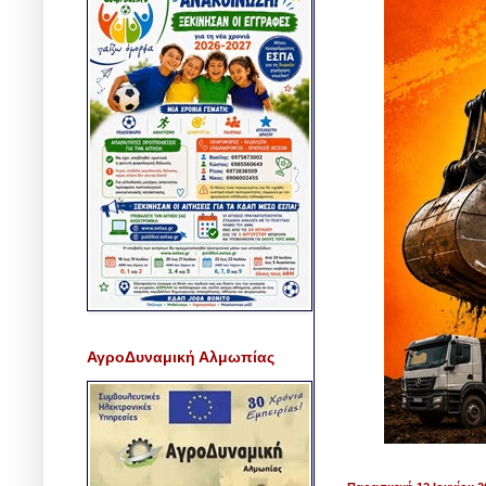
ΑγροΔυναμική Αλμωπίας