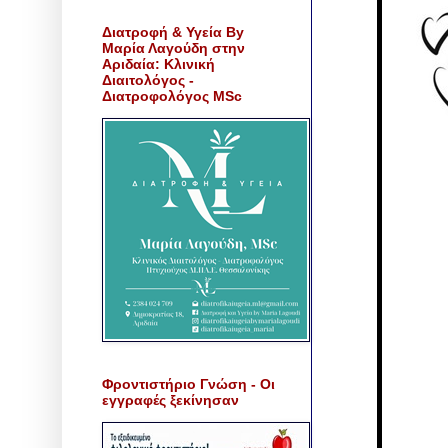
Διατροφή & Υγεία By
Μαρία Λαγούδη στην
Αριδαία: Κλινική
Διαιτολόγος -
Διατροφολόγος MSc
Φροντιστήριο Γνώση - Οι
εγγραφές ξεκίνησαν