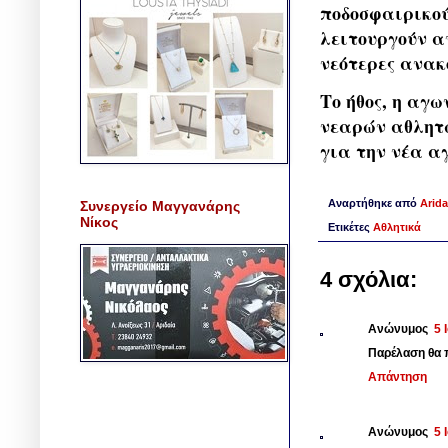
ποδοσφαιρικού
λειτουργούν αν
νεότερες ανακο
Το ήθος, η αγ
νεαρών αθλητώ
για την νέα α
Αναρτήθηκε από
Arida
Συνεργείο Μαγγανάρης
Νίκος
Ετικέτες
Αθλητικά
4 σχόλια:
Ανώνυμος
5 
Παρέλαση θα π
Απάντηση
Ανώνυμος
5 