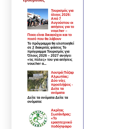
Τουρισμός για
όλους 2026:
Από 7
Αυγούστου οι
αιτήσεις για το
voucher –
Ποιοι είναι δικαιούχοι και το
ποσό που θα λάβουν
Το πρόγραμμα θα υλοποιηθεί
σε 2 διακριτές φάσεις Το
πρόγραμμα Τουρισμός για
Όλους 2026 – 2027 ανοίγει
«τις πύλες» του για αιτήσεις
voucher α...
Λουτρά Πόζαρ
Αλμωπίας:
Δύο νέες
προσλήψεις -
Δείτε τα
ονόματα
Δείτε τα ονόματα Δείτε τα
ονόματα:
Ακρίτας
Σωσάνδρας:
«Το
ερασιτεχνικό
ποδόσφαιρο