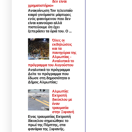
δεν είναι
χρηματιστήριο»
Ανακοίνωση Τον τελευταίο
καιρό γινόμαστε μάρτυρες
ενός φαινόμενου που δεν
είναι καινούριο αλλά
πιστεύουμε ότι έχει
ξεπεράσει τα όριά του. Ο ...
Όλες οι
εκδηλώσεις
και τα
πανηγύρια της
Αλμωπίας -
Αναλυτικά το
πρόγραμμα του Αυγούστου
Αναλυτικά το πρόγραμμα
Δείτε το πρόγραμμα που
έδωσε στη δημοσιότητα ο
Δήμος Αλμωπίας:
Αλμωπία:
Εκτροπή
δικύκλου με
έναν
τραυματία
στην Ξιφιανή
Ενας τραυματίας Εκτροπή
δίκυκλου σημειώθηκε το
πρωί της Πέμπτης, στα
φανάρια της Ξιφιανής.