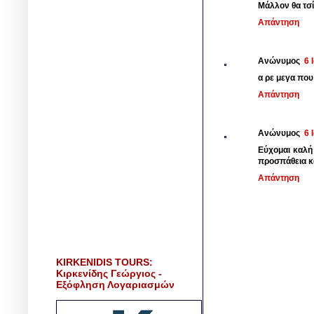
Μάλλον θα τσ
Απάντηση
Ανώνυμος
6 
α ρε μεγα που 
Απάντηση
Ανώνυμος
6 
Εύχομαι καλή
προσπάθεια κ
Απάντηση
KIRKENIDIS TOURS:
Κιρκενίδης Γεώργιος -
Εξόφληση Λογαριασμών