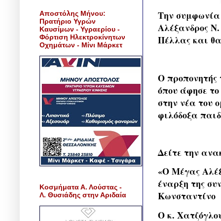
Την συμφωνία 
Αποστόλης Μήνου:
Πρατήριο Υγρών
Αλέξανδρος Ν
Καυσίμων - Υγραερίου -
Φόρτιση Ηλεκτροκίνητων
Πέλλας και θα
Οχημάτων - Μίνι Μάρκετ
Ο προπονητής 
όπου άφησε το
στην νέα του 
φιλόδοξα παιδ
Δείτε την ανα
«Ο Μέγας Αλέ
έναρξη της συ
Κοσμήματα Α. Λούστας -
Κωνσταντίνο
Λ. Θυσιάδης στην Αριδαία
Ο κ. Χατζόγλο