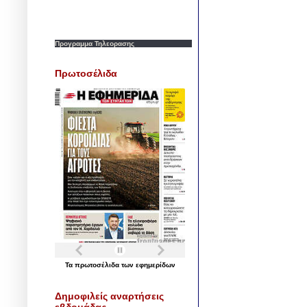
Προγραμμα Τηλεορασης
Πρωτοσέλιδα
Τα
πρωτοσέλιδα
των
εφημερίδων
Δημοφιλείς αναρτήσεις
εβδομάδας