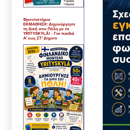
Φροντιστήριο
ΕΚΜΑΘΗΣΗ: Δημιούργησε
τη Δική σου Πόλη με το
YRITYSKYLÄ! - Για παιδιά
Α' εως ΣΤ' Δημοτι