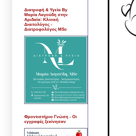
Διατροφή & Υγεία By
Μαρία Λαγούδη στην
Αριδαία: Κλινική
Διαιτολόγος -
Διατροφολόγος MSc
Φροντιστήριο Γνώση - Οι
εγγραφές ξεκίνησαν