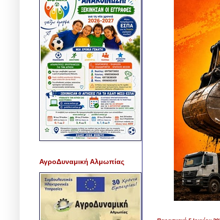
ΑγροΔυναμική Αλμωπίας