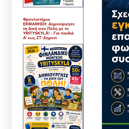
Φροντιστήριο
ΕΚΜΑΘΗΣΗ: Δημιούργησε
τη Δική σου Πόλη με το
YRITYSKYLÄ! - Για παιδιά
Α' εως ΣΤ' Δημοτι