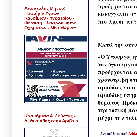
προέρχονται α
Αποστόλης Μήνου:
εισαγγελία στ
Πρατήριο Υγρών
Καυσίμων - Υγραερίου -
πιο άμεση αν
Φόρτιση Ηλεκτροκίνητων
Οχημάτων - Μίνι Μάρκετ
Μετά την συνά
«Ο Υπουργός ή
τον όγκο εργασ
προέρχονται α
χρονοτριβή στ
αρμόδιες εισα
αρμόδιες υπηρ
θέματος. Πρόκ
την τοπική μα
Κοσμήματα Α. Λούστας -
μέχρι την τελι
Λ. Θυσιάδης στην Αριδαία
Αναρτήθηκε από
Arida