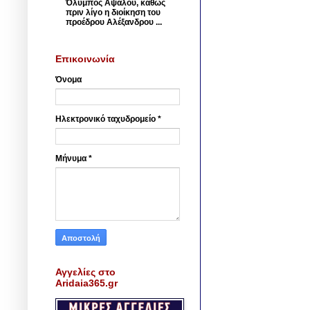
Όλυμπος Αψάλου, καθώς
πριν λίγο η διοίκηση του
προέδρου Αλέξανδρου ...
Επικοινωνία
Όνομα
Ηλεκτρονικό ταχυδρομείο
*
Μήνυμα
*
Αγγελίες στο
Aridaia365.gr