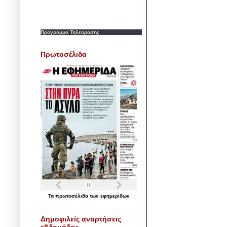
Προγραμμα Τηλεορασης
Πρωτοσέλιδα
Τα
πρωτοσέλιδα
των
εφημερίδων
Δημοφιλείς αναρτήσεις
εβδομάδας