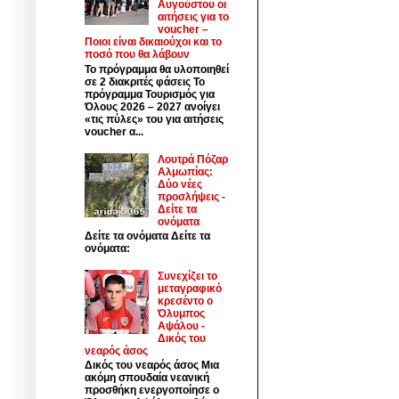
Αυγούστου οι
αιτήσεις για το
voucher –
Ποιοι είναι δικαιούχοι και το
ποσό που θα λάβουν
Το πρόγραμμα θα υλοποιηθεί
σε 2 διακριτές φάσεις Το
πρόγραμμα Τουρισμός για
Όλους 2026 – 2027 ανοίγει
«τις πύλες» του για αιτήσεις
voucher α...
Λουτρά Πόζαρ
Αλμωπίας:
Δύο νέες
προσλήψεις -
Δείτε τα
ονόματα
Δείτε τα ονόματα Δείτε τα
ονόματα:
Συνεχίζει το
μεταγραφικό
κρεσέντο ο
Όλυμπος
Αψάλου -
Δικός του
νεαρός άσος
Δικός του νεαρός άσος Μια
ακόμη σπουδαία νεανική
προσθήκη ενεργοποίησε ο