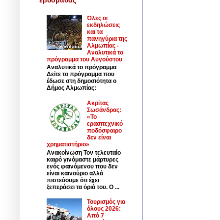
Όλες οι
εκδηλώσεις
και τα
πανηγύρια της
Αλμωπίας -
Αναλυτικά το
πρόγραμμα του Αυγούστου
Αναλυτικά το πρόγραμμα
Δείτε το πρόγραμμα που
έδωσε στη δημοσιότητα ο
Δήμος Αλμωπίας:
Ακρίτας
Σωσάνδρας:
«Το
ερασιτεχνικό
ποδόσφαιρο
δεν είναι
χρηματιστήριο»
Ανακοίνωση Τον τελευταίο
καιρό γινόμαστε μάρτυρες
ενός φαινόμενου που δεν
είναι καινούριο αλλά
πιστεύουμε ότι έχει
ξεπεράσει τα όριά του. Ο ...
Τουρισμός για
όλους 2026:
Από 7