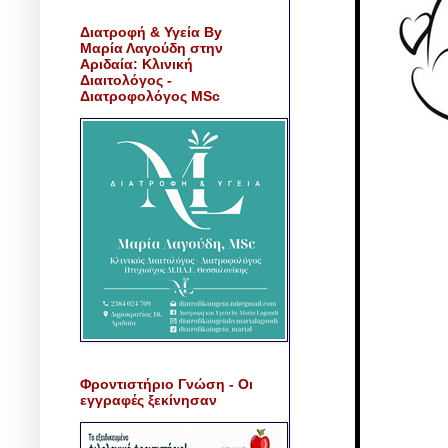
Διατροφή & Υγεία By
Μαρία Λαγούδη στην
Αριδαία: Κλινική
Διαιτολόγος -
Διατροφολόγος MSc
Φροντιστήριο Γνώση - Οι
εγγραφές ξεκίνησαν