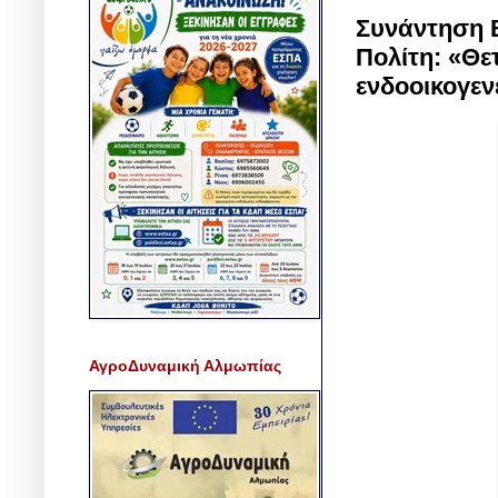
Συνάντηση 
Πολίτη: «Θε
ενδοοικογεν
ΑγροΔυναμική Αλμωπίας