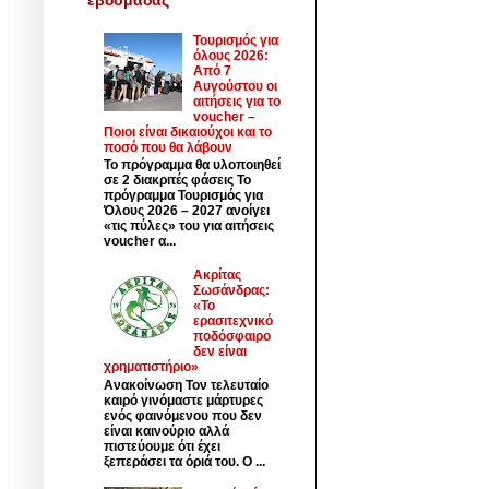
Τουρισμός για
όλους 2026:
Από 7
Αυγούστου οι
αιτήσεις για το
voucher –
Ποιοι είναι δικαιούχοι και το
ποσό που θα λάβουν
Το πρόγραμμα θα υλοποιηθεί
σε 2 διακριτές φάσεις Το
πρόγραμμα Τουρισμός για
Όλους 2026 – 2027 ανοίγει
«τις πύλες» του για αιτήσεις
voucher α...
Ακρίτας
Σωσάνδρας:
«Το
ερασιτεχνικό
ποδόσφαιρο
δεν είναι
χρηματιστήριο»
Ανακοίνωση Τον τελευταίο
καιρό γινόμαστε μάρτυρες
ενός φαινόμενου που δεν
είναι καινούριο αλλά
πιστεύουμε ότι έχει
ξεπεράσει τα όριά του. Ο ...