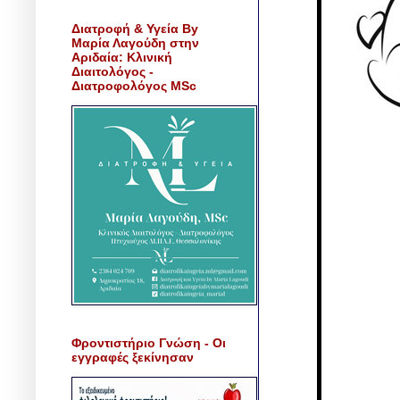
Διατροφή & Υγεία By
Μαρία Λαγούδη στην
Αριδαία: Κλινική
Διαιτολόγος -
Διατροφολόγος MSc
Φροντιστήριο Γνώση - Οι
εγγραφές ξεκίνησαν