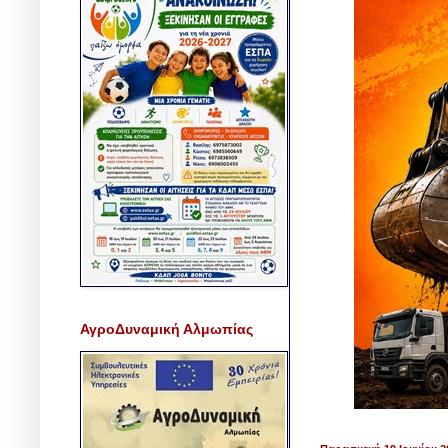
ΑγροΔυναμική Αλμωπίας