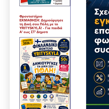
Φροντιστήριο
ΕΚΜΑΘΗΣΗ: Δημιούργησε
τη Δική σου Πόλη με το
YRITYSKYLÄ! - Για παιδιά
Α' εως ΣΤ' Δημοτι