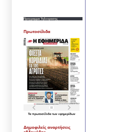
Προγραμμα Τηλεορασης
Πρωτοσέλιδα
Τα
πρωτοσέλιδα
των
εφημερίδων
Δημοφιλείς αναρτήσεις
εβδομάδας