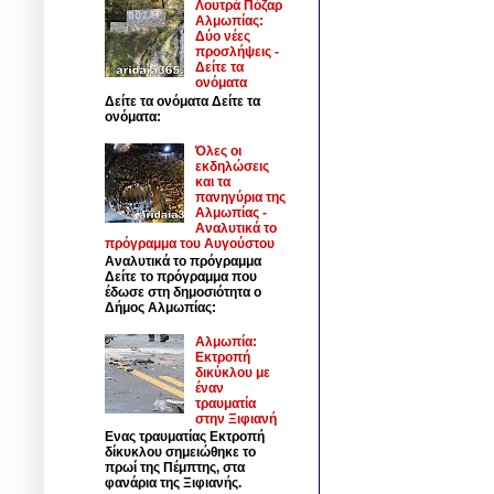
Λουτρά Πόζαρ
Αλμωπίας:
Δύο νέες
προσλήψεις -
Δείτε τα
ονόματα
Δείτε τα ονόματα Δείτε τα
ονόματα:
Όλες οι
εκδηλώσεις
και τα
πανηγύρια της
Αλμωπίας -
Αναλυτικά το
πρόγραμμα του Αυγούστου
Αναλυτικά το πρόγραμμα
Δείτε το πρόγραμμα που
έδωσε στη δημοσιότητα ο
Δήμος Αλμωπίας:
Αλμωπία:
Εκτροπή
δικύκλου με
έναν
τραυματία
στην Ξιφιανή
Ενας τραυματίας Εκτροπή
δίκυκλου σημειώθηκε το
πρωί της Πέμπτης, στα
φανάρια της Ξιφιανής.