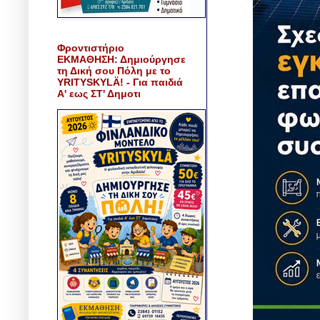
Φροντιστήριο
ΕΚΜΑΘΗΣΗ: Δημιούργησε
τη Δική σου Πόλη με το
YRITYSKYLÄ! - Για παιδιά
Α' εως ΣΤ' Δημοτι