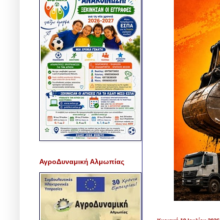
ΑγροΔυναμική Αλμωπίας