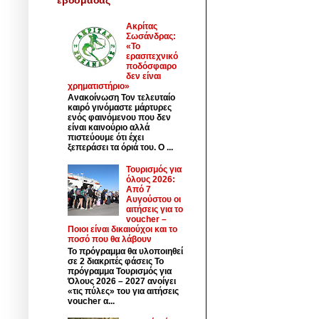
Ακρίτας
Σωσάνδρας:
«Το
ερασιτεχνικό
ποδόσφαιρο
δεν είναι
χρηματιστήριο»
Ανακοίνωση Τον τελευταίο
καιρό γινόμαστε μάρτυρες
ενός φαινόμενου που δεν
είναι καινούριο αλλά
πιστεύουμε ότι έχει
ξεπεράσει τα όριά του. Ο ...
Τουρισμός για
όλους 2026:
Από 7
Αυγούστου οι
αιτήσεις για το
voucher –
Ποιοι είναι δικαιούχοι και το
ποσό που θα λάβουν
Το πρόγραμμα θα υλοποιηθεί
σε 2 διακριτές φάσεις Το
πρόγραμμα Τουρισμός για
Όλους 2026 – 2027 ανοίγει
«τις πύλες» του για αιτήσεις
voucher α...