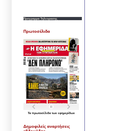
Προγραμμα Τηλεορασης
Πρωτοσέλιδα
Τα
πρωτοσέλιδα
των
εφημερίδων
Δημοφιλείς αναρτήσεις
εβδομάδας