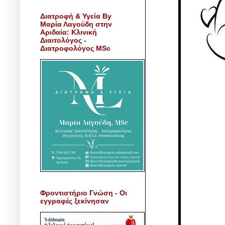
Διατροφή & Υγεία By
Μαρία Λαγούδη στην
Αριδαία: Κλινική
Διαιτολόγος -
Διατροφολόγος MSc
Φροντιστήριο Γνώση - Οι
εγγραφές ξεκίνησαν