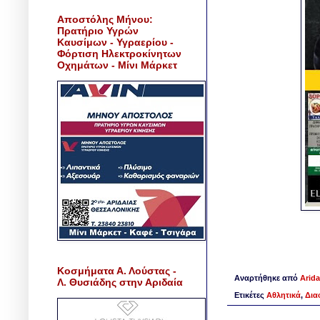
Αποστόλης Μήνου:
Πρατήριο Υγρών
Καυσίμων - Υγραερίου -
Φόρτιση Ηλεκτροκίνητων
Οχημάτων - Μίνι Μάρκετ
Κοσμήματα Α. Λούστας -
Αναρτήθηκε από
Arida
Λ. Θυσιάδης στην Αριδαία
Ετικέτες
Αθλητικά
,
Δια