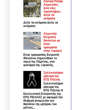
Λουτρά Πόζαρ
Αλμωπίας:
Δύο νέες
προσλήψεις -
Δείτε τα
ονόματα
Δείτε τα ονόματα Δείτε τα
ονόματα:
Αλμωπία:
Εκτροπή
δικύκλου με
έναν
τραυματία
στην Ξιφιανή
Ενας τραυματίας Εκτροπή
δίκυκλου σημειώθηκε το
πρωί της Πέμπτης, στα
φανάρια της Ξιφιανής.
Συλλυπητήριο
μήνυμα της
ΕΠΣ Πέλλας
Συλλυπητήριο
μήνυμα της
ΕΠΣ Πέλλας Η
Εκτελεστική Επιτροπής της
ΕΠΣ ΠΕΛΛΑΣ με αφορμή την
θλιβερή αναγγελία του
θανάτου της μητέρας του
μέλους...