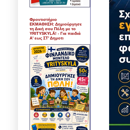
Φροντιστήριο
ΕΚΜΑΘΗΣΗ: Δημιούργησε
τη Δική σου Πόλη με το
YRITYSKYLÄ! - Για παιδιά
Α' εως ΣΤ' Δημοτι