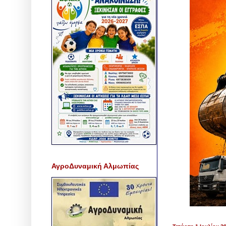
ΑγροΔυναμική Αλμωπίας