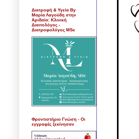
Διατροφή & Υγεία By
Μαρία Λαγούδη στην
Αριδαία: Κλινική
Διαιτολόγος -
Διατροφολόγος MSc
Φροντιστήριο Γνώση - Οι
εγγραφές ξεκίνησαν