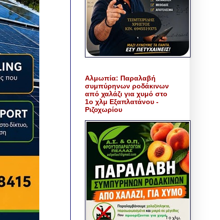
Αλμωπία: Παραλαβή
συμπύρηνων ροδάκινων
από χαλάζι για χυμό στο
1ο χλμ Εξαπλατάνου -
Ριζοχωρίου