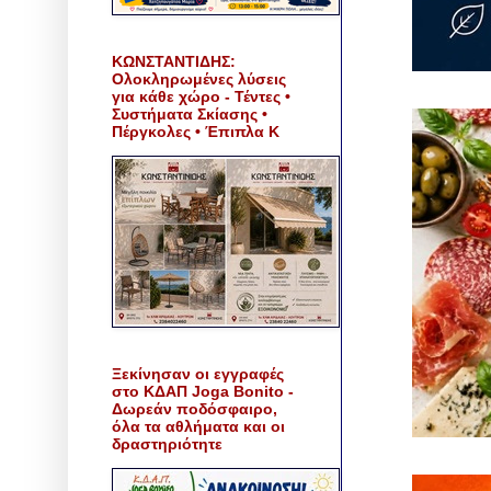
ΚΩΝΣΤΑΝΤΙΔΗΣ:
Ολοκληρωμένες λύσεις
για κάθε χώρο - Τέντες •
Συστήματα Σκίασης •
Πέργκολες • Έπιπλα Κ
Ξεκίνησαν οι εγγραφές
στο ΚΔΑΠ Joga Bonito -
Δωρεάν ποδόσφαιρο,
όλα τα αθλήματα και οι
δραστηριότητε