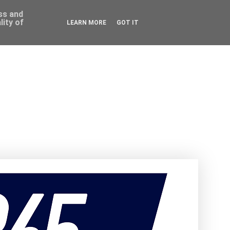
ess and
ity of
LEARN MORE
GOT IT