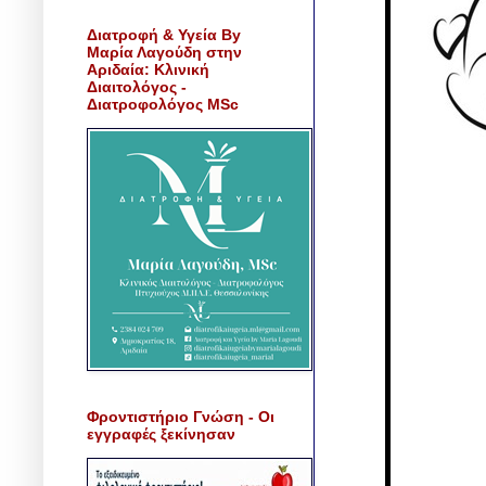
Διατροφή & Υγεία By
Μαρία Λαγούδη στην
Αριδαία: Κλινική
Διαιτολόγος -
Διατροφολόγος MSc
Φροντιστήριο Γνώση - Οι
εγγραφές ξεκίνησαν