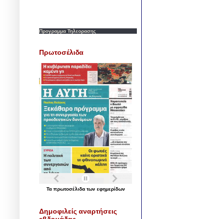
Προγραμμα Τηλεορασης
Πρωτοσέλιδα
Τα
πρωτοσέλιδα
των
εφημερίδων
Δημοφιλείς αναρτήσεις
εβδομάδας