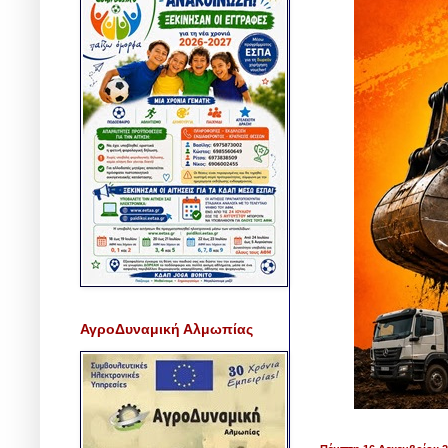
ΑγροΔυναμική Αλμωπίας