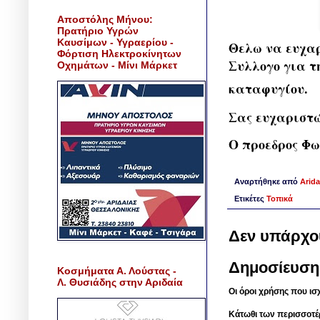
Αποστόλης Μήνου:
Πρατήριο Υγρών
Καυσίμων - Υγραερίου -
Θελω να ευχαρ
Φόρτιση Ηλεκτροκίνητων
Συλλογο για τ
Οχημάτων - Μίνι Μάρκετ
καταφυγίου.
Σας ευχαριστ
Ο προεδρος Φ
Αναρτήθηκε από
Arida
Ετικέτες
Τοπικά
Δεν υπάρχο
Δημοσίευση
Κοσμήματα Α. Λούστας -
Λ. Θυσιάδης στην Αριδαία
Οι όροι χρήσης που ισ
Κάτωθι των περισσοτέ