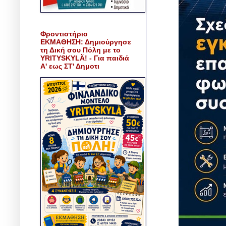
Φροντιστήριο
ΕΚΜΑΘΗΣΗ: Δημιούργησε
τη Δική σου Πόλη με το
YRITYSKYLÄ! - Για παιδιά
Α' εως ΣΤ' Δημοτι