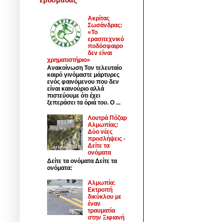
Ακρίτας
Σωσάνδρας:
«Το
ερασιτεχνικό
ποδόσφαιρο
δεν είναι
χρηματιστήριο»
Ανακοίνωση Τον τελευταίο
καιρό γινόμαστε μάρτυρες
ενός φαινόμενου που δεν
είναι καινούριο αλλά
πιστεύουμε ότι έχει
ξεπεράσει τα όριά του. Ο ...
Λουτρά Πόζαρ
Αλμωπίας:
Δύο νέες
προσλήψεις -
Δείτε τα
ονόματα
Δείτε τα ονόματα Δείτε τα
ονόματα:
Αλμωπία:
Εκτροπή
δικύκλου με
έναν
τραυματία
στην Ξιφιανή