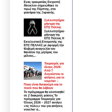
Ενας τραυματίας Εκτροπή
δίκυκλου σημειώθηκε το
πρωί της Πέμπτης, στα
φανάρια της Ξιφιανής.
Συλλυπητήριο
μήνυμα της
ΕΠΣ Πέλλας
Συλλυπητήριο
μήνυμα της
ΕΠΣ Πέλλας Η
Εκτελεστική Επιτροπής της
ΕΠΣ ΠΕΛΛΑΣ με αφορμή την
θλιβερή αναγγελία του
θανάτου της μητέρας του
μέλους...
Τουρισμός για
όλους 2026:
Από 7
Αυγούστου οι
αιτήσεις για το
voucher –
Ποιοι είναι δικαιούχοι και το
ποσό που θα λάβουν
Το πρόγραμμα θα υλοποιηθεί
σε 2 διακριτές φάσεις Το
πρόγραμμα Τουρισμός για
Όλους 2026 – 2027 ανοίγει
«τις πύλες» του για αιτήσεις
voucher α...