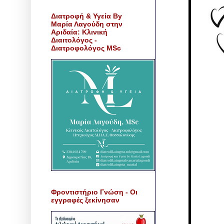
Διατροφή & Υγεία By
Μαρία Λαγούδη στην
Αριδαία: Κλινική
Διαιτολόγος -
Διατροφολόγος MSc
Φροντιστήριο Γνώση - Οι
εγγραφές ξεκίνησαν