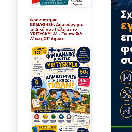
Φροντιστήριο
ΕΚΜΑΘΗΣΗ: Δημιούργησε
τη Δική σου Πόλη με το
YRITYSKYLÄ! - Για παιδιά
Α' εως ΣΤ' Δημοτι