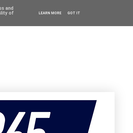
ess and
ity of
LEARN MORE
GOT IT