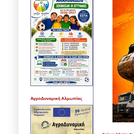
ΑγροΔυναμική Αλμωπίας