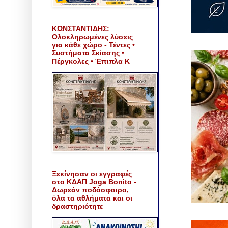
ΚΩΝΣΤΑΝΤΙΔΗΣ:
Ολοκληρωμένες λύσεις
για κάθε χώρο - Τέντες •
Συστήματα Σκίασης •
Πέργκολες • Έπιπλα Κ
Ξεκίνησαν οι εγγραφές
στο ΚΔΑΠ Joga Bonito -
Δωρεάν ποδόσφαιρο,
όλα τα αθλήματα και οι
δραστηριότητε