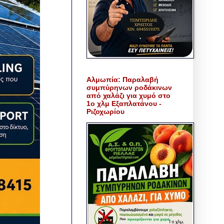
Αλμωπία: Παραλαβή
συμπύρηνων ροδάκινων
από χαλάζι για χυμό στο
1ο χλμ Εξαπλατάνου -
Ριζοχωρίου