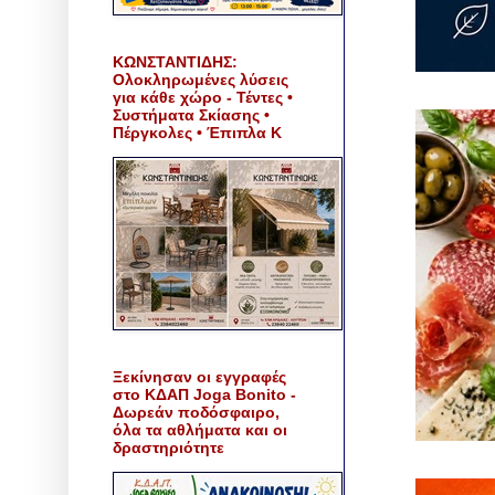
ΚΩΝΣΤΑΝΤΙΔΗΣ:
Ολοκληρωμένες λύσεις
για κάθε χώρο - Τέντες •
Συστήματα Σκίασης •
Πέργκολες • Έπιπλα Κ
Ξεκίνησαν οι εγγραφές
στο ΚΔΑΠ Joga Bonito -
Δωρεάν ποδόσφαιρο,
όλα τα αθλήματα και οι
δραστηριότητε