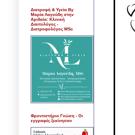
Διατροφή & Υγεία By
Μαρία Λαγούδη στην
Αριδαία: Κλινική
Διαιτολόγος -
Διατροφολόγος MSc
Φροντιστήριο Γνώση - Οι
εγγραφές ξεκίνησαν