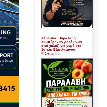
Αλμωπία: Παραλαβή
συμπύρηνων ροδάκινων
από χαλάζι για χυμό στο
1ο χλμ Εξαπλατάνου -
Ριζοχωρίου