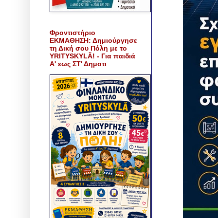
Φροντιστήριο
ΕΚΜΑΘΗΣΗ: Δημιούργησε
τη Δική σου Πόλη με το
YRITYSKYLÄ! - Για παιδιά
Α' εως ΣΤ' Δημοτι