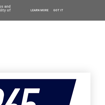
ess and
ity of
LEARN MORE
GOT IT