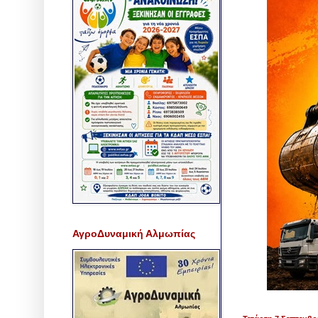
ΑγροΔυναμική Αλμωπίας