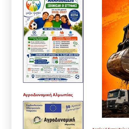
ΑγροΔυναμική Αλμωπίας