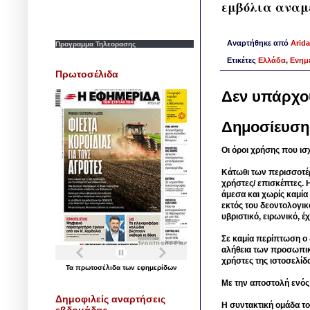
εμβόλια αναμέ
Αναρτήθηκε από
Arida
Προγραμμα Τηλεορασης
Ετικέτες
Ελλάδα
,
Ενημ
Πρωτοσέλιδα
Δεν υπάρχο
Δημοσίευση
Οι όροι χρήσης που ισ
Κάτωθι των περισσοτέ
χρήστες/ επισκέπτες. 
άμεσα και χωρίς καμία
εκτός του δεοντολογικ
υβριστικό, ειρωνικό, 
Σε καμία περίπτωση ο δ
αλήθεια των προσωπικ
χρήστες της ιστοσελίδ
Τα
πρωτοσέλιδα
των
εφημερίδων
Με την αποστολή ενός
Δημοφιλείς αναρτήσεις
Η συντακτική ομάδα το
εβδομάδας