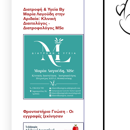
Διατροφή & Υγεία By
Μαρία Λαγούδη στην
Αριδαία: Κλινική
Διαιτολόγος -
Διατροφολόγος MSc
Φροντιστήριο Γνώση - Οι
εγγραφές ξεκίνησαν