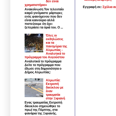
δεν είναι
χρηματιστήριο»
Εγγραφή σε:
Σχόλια α
Ανακοίνωση Τον τελευταίο
καιρό γινόμαστε μάρτυρες
ενός φαινόμενου που δεν
είναι καινούριο αλλά
πιστεύουμε ότι έχει
ξεπεράσει τα όριά του. Ο ...
Όλες οι
εκδηλώσεις
και τα
πανηγύρια της
Αλμωπίας -
Αναλυτικά το
πρόγραμμα του Αυγούστου
Αναλυτικά το πρόγραμμα
Δείτε το πρόγραμμα που
έδωσε στη δημοσιότητα ο
Δήμος Αλμωπίας:
Αλμωπία:
Εκτροπή
δικύκλου με
έναν
τραυματία
στην Ξιφιανή
Ενας τραυματίας Εκτροπή
δίκυκλου σημειώθηκε το
πρωί της Πέμπτης, στα
φανάρια της Ξιφιανής.