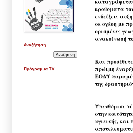
καταγράφεται 
κρούσματα του
ενδείξεις αυξ
σε σχέση με π
ορισμένες γεω
ανακοίνωσή το
Αναζήτηση
Και προσέθετε
πρώιμη έναρξη
Πρόγραμμα TV
ΕΟΔΥ παραμένε
της δραστηριό
Υπενθύμισε τέ
στην κοινότητ
υγιεινής, και
αποτελεσματικ