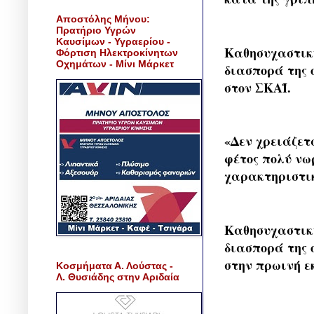
Αποστόλης Μήνου:
Πρατήριο Υγρών
Καυσίμων - Υγραερίου -
Καθησυχαστικ
Φόρτιση Ηλεκτροκίνητων
Οχημάτων - Μίνι Μάρκετ
διασπορά της 
στον ΣΚΑΪ.
«Δεν χρειάζετ
φέτος πολύ νω
χαρακτηριστικ
Καθησυχαστικ
διασπορά της 
στην πρωινή ε
Κοσμήματα Α. Λούστας -
Λ. Θυσιάδης στην Αριδαία