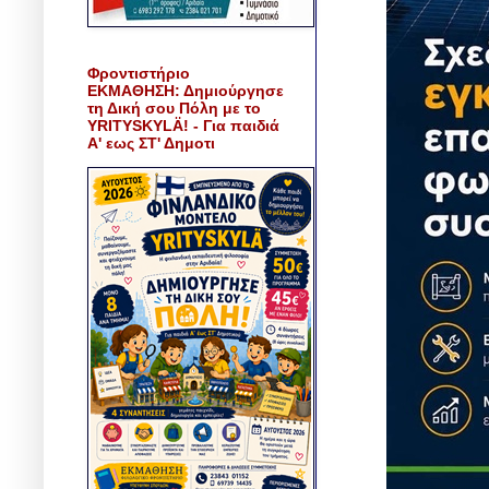
Φροντιστήριο
ΕΚΜΑΘΗΣΗ: Δημιούργησε
τη Δική σου Πόλη με το
YRITYSKYLÄ! - Για παιδιά
Α' εως ΣΤ' Δημοτι