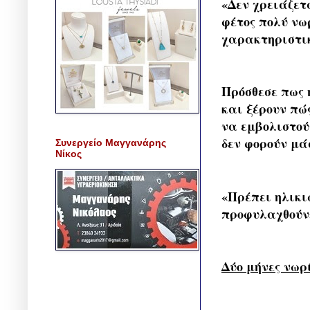
«Δεν χρειάζετ
φέτος πολύ νω
χαρακτηριστικ
Πρόσθεσε πως 
και ξέρουν πώ
να εμβολιστού
δεν φορούν μά
Συνεργείο Μαγγανάρης
Νίκος
«Πρέπει ηλικι
προφυλαχθούν»
Δύο μήνες νωρ