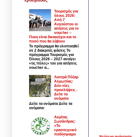
Τουρισμός για
όλους 2026:
Από 7
Αυγούστου οι
αιτήσεις για το
voucher –
Ποιοι είναι δικαιούχοι και το
ποσό που θα λάβουν
Το πρόγραμμα θα υλοποιηθεί
σε 2 διακριτές φάσεις Το
πρόγραμμα Τουρισμός για
Όλους 2026 – 2027 ανοίγει
«τις πύλες» του για αιτήσεις
voucher α...
Λουτρά Πόζαρ
Αλμωπίας:
Δύο νέες
προσλήψεις -
Δείτε τα
ονόματα
Δείτε τα ονόματα Δείτε τα
ονόματα:
Ακρίτας
Σωσάνδρας:
«Το
ερασιτεχνικό
ποδόσφαιρο
Νεότερη ανάρτηση