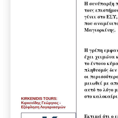
Η συνύπαρξη π
τους επιστήμον
γίνει στο ΕΣΥ
που αναμένετα
Μαγιορκίνης.
Η γρίπη εμφαν
έχει χειμώνα 
το έντονο κύμα
πληθυσμός δεν 
οι περισσότερ
μειωθεί με απ
αυτό το λόγο 
στο καλοκαίρι
KIRKENIDIS TOURS:
Κιρκενίδης Γεώργιος -
Εξόφληση Λογαριασμών
Εκτιμά ότι ο 