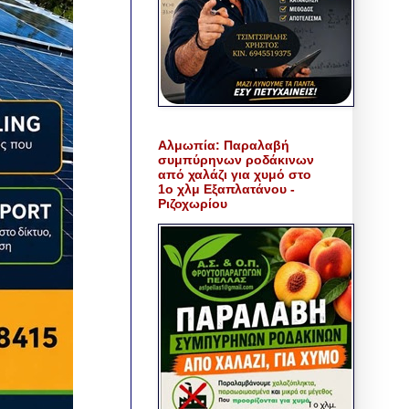
Αλμωπία: Παραλαβή
συμπύρηνων ροδάκινων
από χαλάζι για χυμό στο
1ο χλμ Εξαπλατάνου -
Ριζοχωρίου