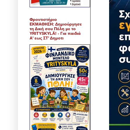
Φροντιστήριο
ΕΚΜΑΘΗΣΗ: Δημιούργησε
τη Δική σου Πόλη με το
YRITYSKYLÄ! - Για παιδιά
Α' εως ΣΤ' Δημοτι