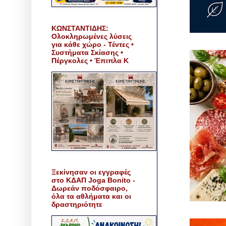
ΚΩΝΣΤΑΝΤΙΔΗΣ:
Ολοκληρωμένες λύσεις
για κάθε χώρο - Τέντες •
Συστήματα Σκίασης •
Πέργκολες • Έπιπλα Κ
Ξεκίνησαν οι εγγραφές
στο ΚΔΑΠ Joga Bonito -
Δωρεάν ποδόσφαιρο,
όλα τα αθλήματα και οι
δραστηριότητε