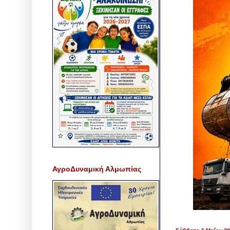
ΑγροΔυναμική Αλμωπίας