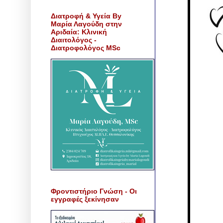
Διατροφή & Υγεία By
Μαρία Λαγούδη στην
Αριδαία: Κλινική
Διαιτολόγος -
Διατροφολόγος MSc
Φροντιστήριο Γνώση - Οι
εγγραφές ξεκίνησαν