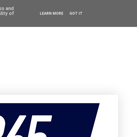
ess and
ity of
LEARN MORE
GOT IT