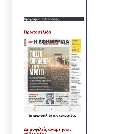
Προγραμμα Τηλεορασης
Πρωτοσέλιδα
Τα
πρωτοσέλιδα
των
εφημερίδων
Δημοφιλείς αναρτήσεις
εβδομάδας