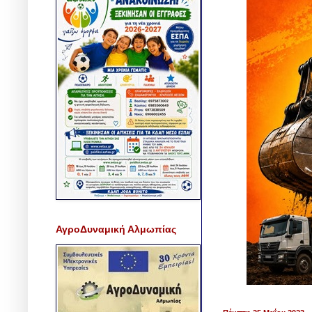
ΑγροΔυναμική Αλμωπίας