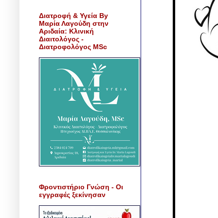
Διατροφή & Υγεία By
Μαρία Λαγούδη στην
Αριδαία: Κλινική
Διαιτολόγος -
Διατροφολόγος MSc
Φροντιστήριο Γνώση - Οι
εγγραφές ξεκίνησαν