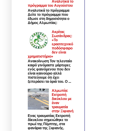
Αναλυτικά το
πρόγραμμα του Αυγούστου
Αναλυτικά το πρόγραμμα
Δείτε το πρόγραμμα που
έδωσε στη δημοσιότητα ο
Δήμος Αλμωπίας:
Ακρίτας
Σωσάνδρας:
«Το
ερασιτεχνικό
ποδόσφαιρο
δεν είναι
χρηματιστήριο»
Ανακοίνωση Τον τελευταίο
καιρό γινόμαστε μάρτυρες
ενός φαινόμενου που δεν
είναι καινούριο αλλά
πιστεύουμε ότι έχει
ξεπεράσει τα όριά του. Ο ...
Αλμωπία:
Εκτροπή
δικύκλου με
έναν
τραυματία
στην Ξιφιανή
Ενας τραυματίας Εκτροπή
δίκυκλου σημειώθηκε το
πρωί της Πέμπτης, στα
φανάρια της Ξιφιανής.