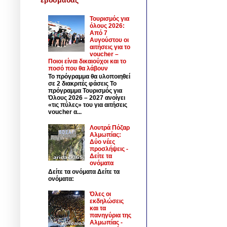
Τουρισμός για
όλους 2026:
Από 7
Αυγούστου οι
αιτήσεις για το
voucher –
Ποιοι είναι δικαιούχοι και το
ποσό που θα λάβουν
Το πρόγραμμα θα υλοποιηθεί
σε 2 διακριτές φάσεις Το
πρόγραμμα Τουρισμός για
Όλους 2026 – 2027 ανοίγει
«τις πύλες» του για αιτήσεις
voucher α...
Λουτρά Πόζαρ
Αλμωπίας:
Δύο νέες
προσλήψεις -
Δείτε τα
ονόματα
Δείτε τα ονόματα Δείτε τα
ονόματα:
Όλες οι
εκδηλώσεις
και τα
πανηγύρια της
Αλμωπίας -