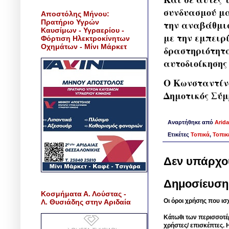
συνδυασμού μα
Αποστόλης Μήνου:
Πρατήριο Υγρών
την αναβάθμισ
Καυσίμων - Υγραερίου -
με την εμπειρ
Φόρτιση Ηλεκτροκίνητων
Οχημάτων - Μίνι Μάρκετ
δραστηριότητα
αυτοδιοίκησης
Ο Κωνσταντίνο
Δημοτικός Σύμ
Αναρτήθηκε από
Arida
Ετικέτες
Τοπικά
,
Τοπικ
Δεν υπάρχο
Δημοσίευση
Κοσμήματα Α. Λούστας -
Οι όροι χρήσης που ισ
Λ. Θυσιάδης στην Αριδαία
Κάτωθι των περισσοτέ
χρήστες/ επισκέπτες. 