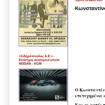
Πέμπτη 25 Μαΐου 2023
Κωνσταντίν
«Σιδηρόπουλος Α.Ε.» -
Επίσημη αντιπροσωπεία
NISSAN - KGM
Ο Κωνσταντίνο
επιτυχημένος 
Και σε αυτές 