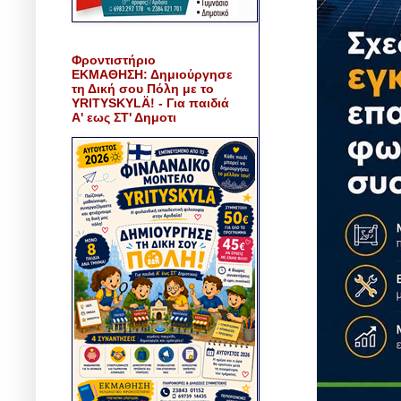
Φροντιστήριο
ΕΚΜΑΘΗΣΗ: Δημιούργησε
τη Δική σου Πόλη με το
YRITYSKYLÄ! - Για παιδιά
Α' εως ΣΤ' Δημοτι