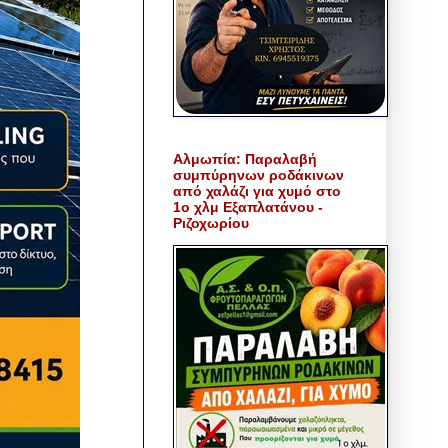
Αλμωπία: Παραλαβή
συμπύρηνων ροδάκινων
από χαλάζι για χυμό στο
1ο χλμ Εξαπλατάνου -
Ριζοχωρίου