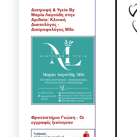
Διατροφή & Υγεία By
Μαρία Λαγούδη στην
Αριδαία: Κλινική
Διαιτολόγος -
Διατροφολόγος MSc
Φροντιστήριο Γνώση - Οι
εγγραφές ξεκίνησαν