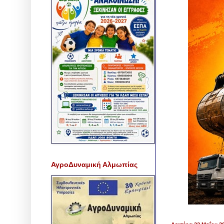
ΑγροΔυναμική Αλμωπίας