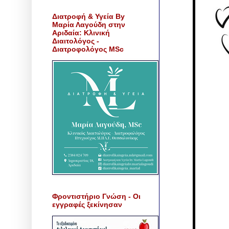
Διατροφή & Υγεία By
Μαρία Λαγούδη στην
Αριδαία: Κλινική
Διαιτολόγος -
Διατροφολόγος MSc
Φροντιστήριο Γνώση - Οι
εγγραφές ξεκίνησαν