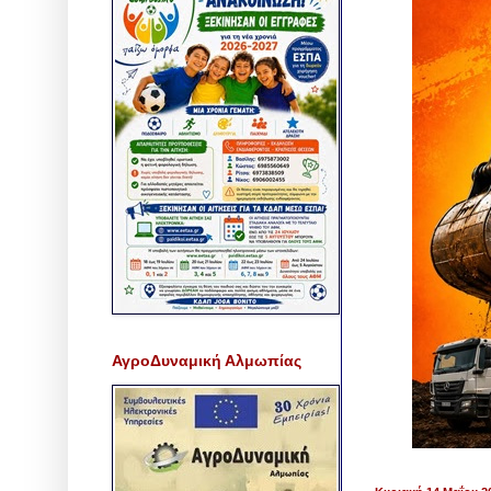
ΑγροΔυναμική Αλμωπίας