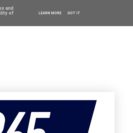
ess and
ity of
LEARN MORE
GOT IT