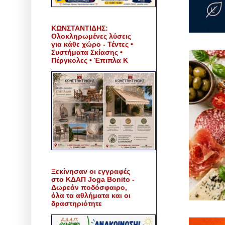
ΚΩΝΣΤΑΝΤΙΔΗΣ:
Ολοκληρωμένες λύσεις
για κάθε χώρο - Τέντες •
Συστήματα Σκίασης •
Πέργκολες • Έπιπλα Κ
Ξεκίνησαν οι εγγραφές
στο ΚΔΑΠ Joga Bonito -
Δωρεάν ποδόσφαιρο,
όλα τα αθλήματα και οι
δραστηριότητε