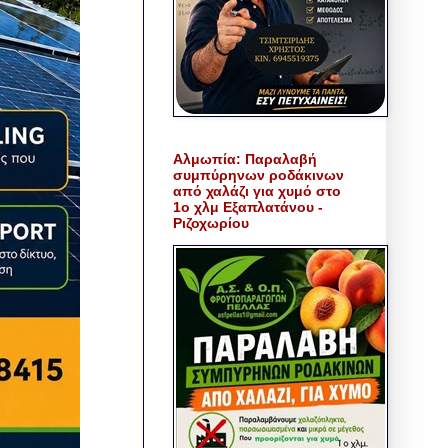
Αλμωπία: Παραλαβή
συμπύρηνων ροδάκινων
από χαλάζι για χυμό στο
1ο χλμ Εξαπλατάνου -
Ριζοχωρίου