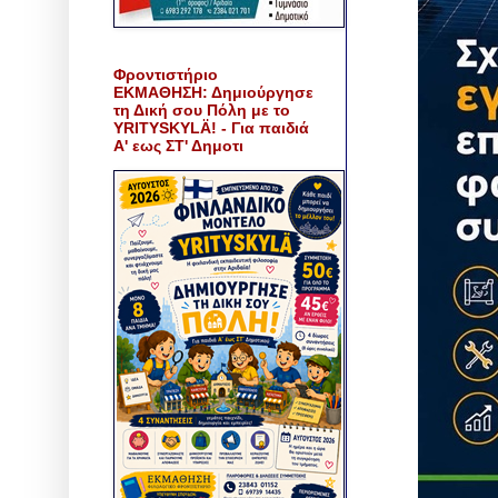
Φροντιστήριο
ΕΚΜΑΘΗΣΗ: Δημιούργησε
τη Δική σου Πόλη με το
YRITYSKYLÄ! - Για παιδιά
Α' εως ΣΤ' Δημοτι