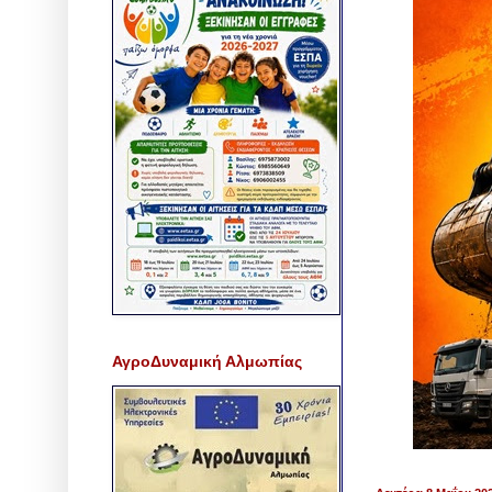
ΑγροΔυναμική Αλμωπίας