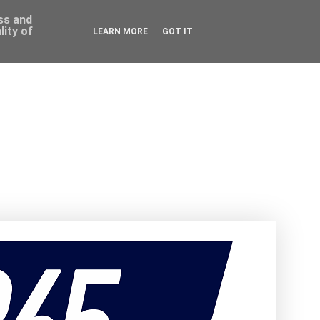
ess and
ity of
LEARN MORE
GOT IT