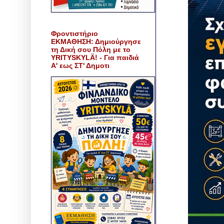
Φροντιστήριο
ΕΚΜΑΘΗΣΗ: Δημιούργησε
τη Δική σου Πόλη με το
YRITYSKYLÄ! - Για παιδιά
Α' εως ΣΤ' Δημοτι