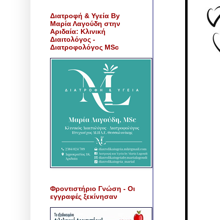
Διατροφή & Υγεία By
Μαρία Λαγούδη στην
Αριδαία: Κλινική
Διαιτολόγος -
Διατροφολόγος MSc
Φροντιστήριο Γνώση - Οι
εγγραφές ξεκίνησαν