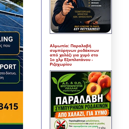
Αλμωπία: Παραλαβή
συμπύρηνων ροδάκινων
από χαλάζι για χυμό στο
1ο χλμ Εξαπλατάνου -
Ριζοχωρίου