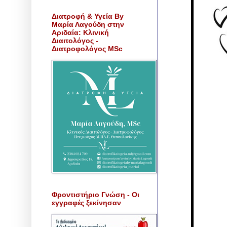
Διατροφή & Υγεία By
Μαρία Λαγούδη στην
Αριδαία: Κλινική
Διαιτολόγος -
Διατροφολόγος MSc
Φροντιστήριο Γνώση - Οι
εγγραφές ξεκίνησαν