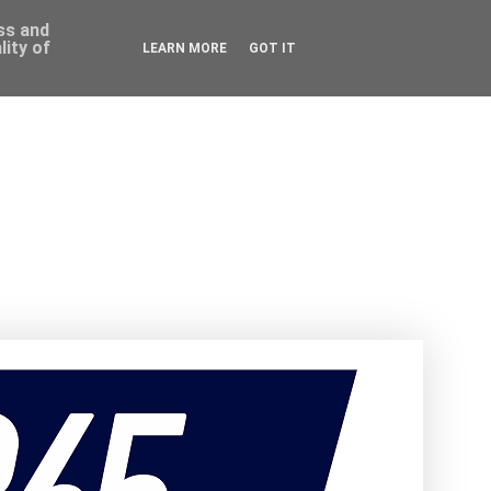
ess and
ity of
LEARN MORE
GOT IT