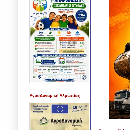
ΑγροΔυναμική Αλμωπίας