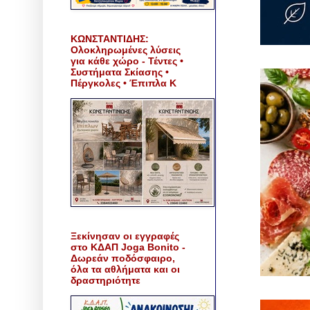
ΚΩΝΣΤΑΝΤΙΔΗΣ:
Ολοκληρωμένες λύσεις
για κάθε χώρο - Τέντες •
Συστήματα Σκίασης •
Πέργκολες • Έπιπλα Κ
Ξεκίνησαν οι εγγραφές
στο ΚΔΑΠ Joga Bonito -
Δωρεάν ποδόσφαιρο,
όλα τα αθλήματα και οι
δραστηριότητε