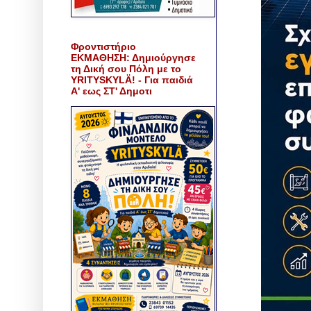
Φροντιστήριο
ΕΚΜΑΘΗΣΗ: Δημιούργησε
τη Δική σου Πόλη με το
YRITYSKYLÄ! - Για παιδιά
Α' εως ΣΤ' Δημοτι