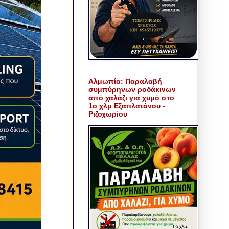
Αλμωπία: Παραλαβή
συμπύρηνων ροδάκινων
από χαλάζι για χυμό στο
1ο χλμ Εξαπλατάνου -
Ριζοχωρίου